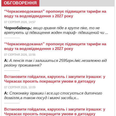
ОБГОВОРЕННЯ
“Черкасиводоканал” пропонує підвищити тарифи на
воду та водовідведення з 2027 року
07 СЕРПНЯ 2026, 14:57
Чорнобаївець:
якщо гривня піде в круте піке, то не
врятують ці підвищення жоден тариф- підвищений чи ...
“Черкасиводоканал” пропонує підвищити тарифи на
воду та водовідведення з 2027 року
07 СЕРПНЯ 2026, 10:56
А:
А пенсія так і залишиться 2595грн./міс.незалежно від
регіону проживання?
Встановити гойдалки, карусель і закупити іграшки: у
Черкасах просять покращити умови в дитсадку
07 СЕРПНЯ 2026, 10:09
А:
Споконвіку іграшки і все,що стосується дитячого
дозвілля,а також-посуд і миючі засоби,к...
Встановити гойдалки, карусель і закупити іграшки: у
Черкасах просять покращити умови в дитсадку