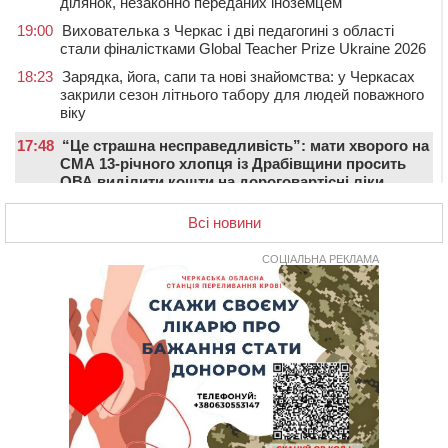
ділянок, незаконно переданих іноземцем
19:00
Вихователька з Черкас і дві педагогині з області
стали фіналістками Global Teacher Prize Ukraine 2026
18:23
Зарядка, йога, сапи та нові знайомства: у Черкасах
закрили сезон літнього табору для людей поважного
віку
17:48
“Це страшна несправедливість”: мати хворого на
СМА 13-річного хлопця із Драбівщини просить
ОВА виділити кошти на дороговартісні ліки
17:15
На Уманщині судитимуть колишню очільницю відділу
Всі новини
освіти через закупівлю електрики за завищеною
ціною
СОЦІАЛЬНА РЕКЛАМА
16:40
У Черкасах провели в останню путь двох
загиблих воїнів
16:07
До 1 вересня у Черкасах оновлюють дорожню
розмітку біля навчальних закладів (ФОТОФАКТ)
15:39
На честь загиблого захисника і чемпіона світу в
Черкасах відкрили спортивно-реабілітаційний центр
15:05
На Звенигородщині, попри заборону міськради,
проведуть “Ше.Fest”