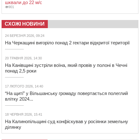
шквали до 22 м/с
901
СХОЖІ НОВИНИ
24 БЕРЕЗНЯ 2026, 09:24
На Черкащині вигоріло понад 2 гектари відкритої території
20 ТРАВНЯ 2026, 14:30
На Канівщині зустріли воїна, який провів у полоні в Чечні
понад 2,5 роки
17 ЛЮТОГО 2026, 14:40
“На щиті” у Вільшанську громаду повертається полеглий
влітку 2024...
18 ЧЕРВНЯ 2026, 15:41
На Калинопільщині суд конфіскував у росіянки земельну
ділянку