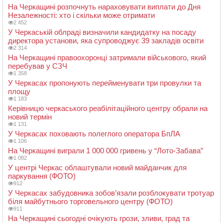
На Черкащині розпочнуть нараховувати виплати до Дня
Незалежності: хто і скільки може отримати
2 452
У Черкаській облраді визначили кандидатку на посаду
директора установи, яка супроводжує 39 закладів освіти
2 314
На Черкащині правоохоронці затримали військового, який
перебував у СЗЧ
1 358
У Черкасах пропонують перейменувати три провулки та
площу
1 183
Керівницю черкаського реабілітаційного центру обрали на
новий термін
1 131
У Черкасах поховають полеглого оператора БпЛА
1 106
На Черкащині виграли 1 000 000 гривень у “Лото-Забава”
1 082
У центрі Черкас облаштували новий майданчик для
паркування (ФОТО)
912
У Черкасах забудовника зобов’язали розблокувати тротуар
біля майбутнього торговельного центру (ФОТО)
911
На Черкащині сьогодні очікують грози, зливи, град та