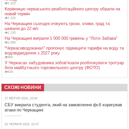
1 203
Керівницю черкаського реабілітаційного центру обрали на
новий термін
1 150
На Черкащині сьогодні очікують грози, зливи, град та
шквали до 22 м/с
1 130
На Черкащині виграли 1 000 000 гривень у “Лото-Забава”
1 089
“Черкасиводоканал” пропонує підвищити тарифи на воду та
водовідведення з 2027 року
965
У Черкасах забудовника зобов’язали розблокувати тротуар
біля майбутнього торговельного центру (ФОТО)
928
СХОЖІ НОВИНИ
27 КВІТНЯ 2026, 10:04
СБУ викрила студента, який на замовлення фсб коригував
атаки по Черкащині
02 ЧЕРВНЯ 2026, 15:47