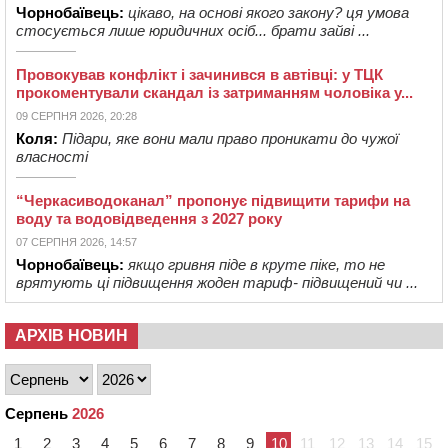
Чорнобаївець:
цікаво, на основі якого закону? ця умова
стосується лише юридичних осіб... брати зайві ...
Провокував конфлікт і зачинився в автівці: у ТЦК
прокоментували скандал із затриманням чоловіка у...
09 СЕРПНЯ 2026, 20:28
Коля:
Підари, яке вони мали право проникати до чужої
власності
“Черкасиводоканал” пропонує підвищити тарифи на
воду та водовідведення з 2027 року
07 СЕРПНЯ 2026, 14:57
Чорнобаївець:
якщо гривня піде в круте піке, то не
врятують ці підвищення жоден тариф- підвищений чи ...
АРХІВ НОВИН
Серпень
2026
1
2
3
4
5
6
7
8
9
10
11
12
13
14
15