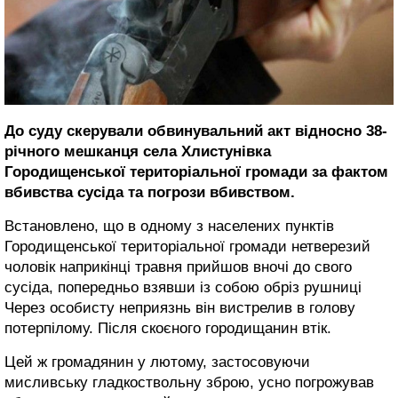
До суду скерували обвинувальний акт відносно 38-
річного мешканця села Хлистунівка
Городищенської територіальної громади за фактом
вбивства сусіда та погрози вбивством.
Встановлено, що в одному з населених пунктів
Городищенської територіальної громади нетверезий
чоловік наприкінці травня прийшов вночі до свого
сусіда, попередньо взявши із собою обріз рушниці
Через особисту неприязнь він вистрелив в голову
потерпілому. Після скоєного городищанин втік.
Цей ж громадянин у лютому, застосовуючи
мисливську гладкоствольну зброю, усно погрожував