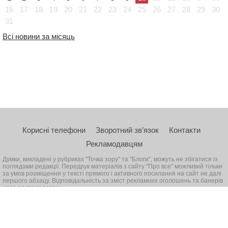
16
17
18
19
20
21
22
23
24
25
26
27
28
29
30
31
Всі новини за місяць
Корисні телефони
Зворотний зв’язок
Контакти
Рекламодавцям
Думки, викладені у рубриках "Точка зору" та "Блоги", можуть не збігатися із
поглядами редакції. Передрук матеріалів з сайту "Про все" можливий тільки
за умов розміщення у тексті прямого і активного посилання на сайт не далі
першого абзацу. Відповідальність за зміст рекламних оголошень та банерів
несе рекламодавець
© 2026, Всі права захищені