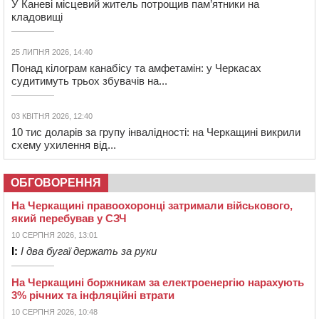
У Каневі місцевий житель потрощив пам’ятники на
кладовищі
25 ЛИПНЯ 2026, 14:40
Понад кілограм канабісу та амфетамін: у Черкасах
судитимуть трьох збувачів на...
03 КВІТНЯ 2026, 12:40
10 тис доларів за групу інвалідності: на Черкащині викрили
схему ухилення від...
ОБГОВОРЕННЯ
На Черкащині правоохоронці затримали військового,
який перебував у СЗЧ
10 СЕРПНЯ 2026, 13:01
І:
І два бугаї держать за руки
На Черкащині боржникам за електроенергію нарахують
3% річних та інфляційні втрати
10 СЕРПНЯ 2026, 10:48