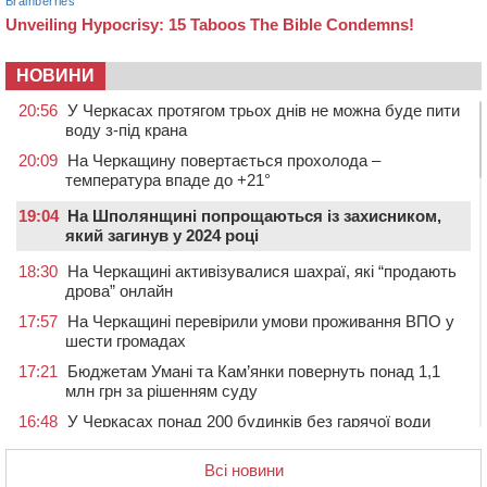
НОВИНИ
20:56
У Черкасах протягом трьох днів не можна буде пити
воду з-під крана
20:09
На Черкащину повертається прохолода –
температура впаде до +21°
19:04
На Шполянщині попрощаються із захисником,
який загинув у 2024 році
18:30
На Черкащині активізувалися шахраї, які “продають
дрова” онлайн
17:57
На Черкащині перевірили умови проживання ВПО у
шести громадах
17:21
Бюджетам Умані та Кам’янки повернуть понад 1,1
млн грн за рішенням суду
16:48
У Черкасах понад 200 будинків без гарячої води
(АДРЕСИ)
Всі новини
16:13
На Звенигородщині провели в останню путь