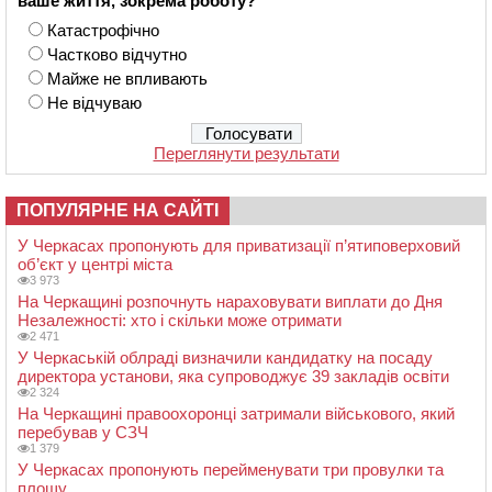
ваше життя, зокрема роботу?
Катастрофічно
Частково відчутно
Майже не впливають
Не відчуваю
Переглянути результати
ПОПУЛЯРНЕ НА САЙТІ
У Черкасах пропонують для приватизації п’ятиповерховий
об’єкт у центрі міста
3 973
На Черкащині розпочнуть нараховувати виплати до Дня
Незалежності: хто і скільки може отримати
2 471
У Черкаській облраді визначили кандидатку на посаду
директора установи, яка супроводжує 39 закладів освіти
2 324
На Черкащині правоохоронці затримали військового, який
перебував у СЗЧ
1 379
У Черкасах пропонують перейменувати три провулки та
площу