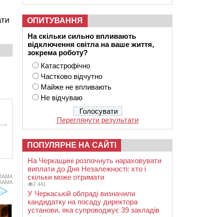
ати
ОПИТУВАННЯ
На скільки сильно впливають
відключення світла на ваше життя,
зокрема роботу?
Катастрофічно
Частково відчутно
Майже не впливають
Не відчуваю
Переглянути результати
ПОПУЛЯРНЕ НА САЙТІ
На Черкащині розпочнуть нараховувати
виплати до Дня Незалежності: хто і
скільки може отримати
ЛАМА
ЛАМА
2 441
У Черкаській облраді визначили
кандидатку на посаду директора
установи, яка супроводжує 39 закладів