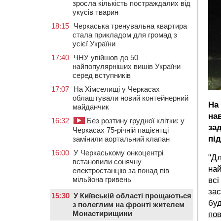
зросла кількість постраждалих від
укусів тварин
18:15
Черкаська тренувальна квартира
стала прикладом для громад з
усієї України
17:40
ЧНУ увійшов до 50
найпопулярніших вишів України
серед вступників
17:07
На Хімселищі у Черкасах
облаштували новий контейнерний
На
майданчик
на
16:32
Без розтину грудної клітки: у
за
Черкасах 75-річній пацієнтці
пі
замінили аортальний клапан
16:00
У Черкаському онкоцентрі
"Дл
встановили сонячну
най
електростанцію за понад пів
мільйона гривень
всі
зас
15:30
У Київській області прощаються
буд
з полеглим на фронті жителем
Монастирищини
по