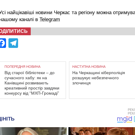
сі найцікавіші новини Черкас та регіону можна отримув
 нашому каналі в
Telegram
ОДІЛИТИСЬ
Facebook
Telegram
ПОПЕРЕДНЯ НОВИНА
НАСТУПНА НОВИНА
Від старої бібліотеки – до
На Черкащині кіберполіція
сучасного хабу: як на
розшукує небезпечного
Канівщині розвивають
злочинця
креативний простір завдяки
конкурсу від “МХП-Громаді”
РЕК
РЕК