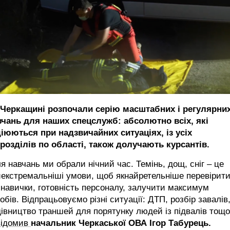
 Черкащині розпочали серію масштабних і регулярни
вчань для наших спецслужб: абсолютно всіх, які
діюються при надзвичайних ситуаціях, із усіх
дрозділів по області, також долучають курсантів.
я навчань ми обрали нічний час. Темінь, дощ, сніг – це
екстремальніші умови, щоб якнайретельніше перевірит
 навички, готовність персоналу, залучити максимум
обів. Відпрацьовуємо різні ситуації: ДТП, розбір завалів
івництво траншей для порятунку людей із підвалів тощо"
відомив
начальник Черкаської ОВА Ігор Табурець.