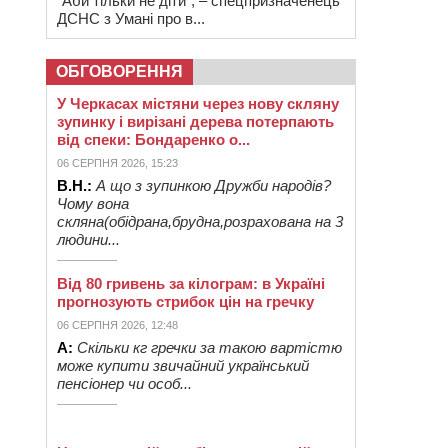
“Аби тільки не діти”, – спецпризначенець
ДСНС з Умані про в...
ОБГОВОРЕННЯ
У Черкасах містяни через нову скляну
зупинку і вирізані дерева потерпають
від спеки: Бондаренко о...
06 СЕРПНЯ 2026, 15:23
В.Н.:
А що з зупинкою Дружби народів?
Чому вона
скляна(обідрана,брудна,розрахована на 3
людини...
Від 80 гривень за кілограм: в Україні
прогнозують стрибок цін на гречку
06 СЕРПНЯ 2026, 12:48
А:
Скільки кг гречки за такою вартістю
може купити звичайний український
пенсіонер чи особ...