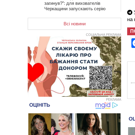
загинув?”: для вихователів
Черкащини запускають серію
У
унікальних тренінгів
на
Всі новини
12:14
На Золотоніщині вже десяту
добу гасять пожежу торфу
П
СОЦІАЛЬНА РЕКЛАМА
11:35
Від 80 гривень за кілограм: в
Україні прогнозують стрибок цін на
гречку
10:56
Захисника зі Звенигородщини,
який обороняв Авдіївку,
нагородили “Комбатантським
хрестом”
10:10
На Черкащині п’яний мотоцикліст
зіткнувся з мопедом: двоє людей у
лікарні
РЕКЛАМА
09:42
Ветерани МСК “Дніпро” вибороли
бронзу чемпіонату України
08:57
На Уманщині підрядника
зобов’язали сплатити понад 670
тис грн штрафу за незаконні зміни
до договору