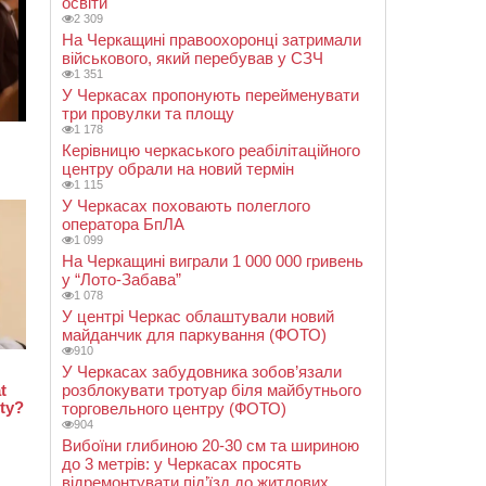
освіти
2 309
На Черкащині правоохоронці затримали
військового, який перебував у СЗЧ
1 351
У Черкасах пропонують перейменувати
три провулки та площу
1 178
Керівницю черкаського реабілітаційного
центру обрали на новий термін
1 115
У Черкасах поховають полеглого
оператора БпЛА
1 099
На Черкащині виграли 1 000 000 гривень
у “Лото-Забава”
1 078
У центрі Черкас облаштували новий
майданчик для паркування (ФОТО)
910
У Черкасах забудовника зобов’язали
розблокувати тротуар біля майбутнього
торговельного центру (ФОТО)
904
Вибоїни глибиною 20-30 см та шириною
до 3 метрів: у Черкасах просять
відремонтувати під’їзд до житлових