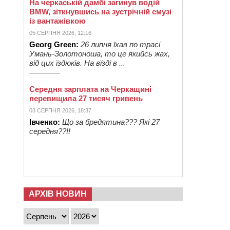
На черкаській дамбі загинув водій
BMW, зіткнувшись на зустрічній смузі
із вантажівкою
05 СЕРПНЯ 2026, 12:16
Georg Green:
26 липня їхав по трасі
Умань-Золотоноша, то це якийсь жах,
від цих їздюків. На вїзді в ...
Середня зарплата на Черкащині
перевищила 27 тисяч гривень
03 СЕРПНЯ 2026, 18:37
Івченко:
Що за бредятина??? Які 27
середня??!!
АРХІВ НОВИН