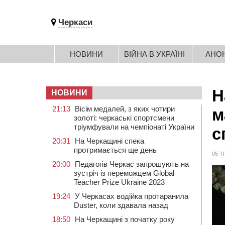
Черкаси
НОВИНИ
ВІЙНА В УКРАЇНІ
АНО
Н
НОВИНИ
21:13
Вісім медалей, з яких чотири
м
золоті: черкаські спортсмени
тріумфували на чемпіонаті України
с
20:31
На Черкащині спека
протримається ще день
05 Т
20:00
Педагогів Черкас запрошують на
зустріч із переможцем Global
Teacher Prize Ukraine 2023
19:24
У Черкасах водійка протаранила
Duster, коли здавала назад
18:50
На Черкащині з початку року