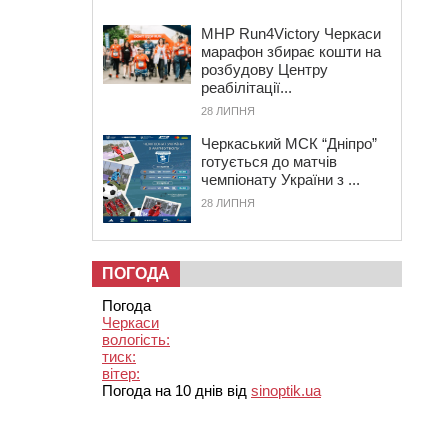
MHP Run4Victory Черкаси
марафон збирає кошти на
розбудову Центру
реабілітації...
28 ЛИПНЯ
Черкаський МСК “Дніпро”
готується до матчів
чемпіонату України з ...
28 ЛИПНЯ
ПОГОДА
Погода
Черкаси
вологість:
тиск:
вітер:
Погода на 10 днів від
sinoptik.ua