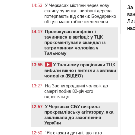
14:53
У Черкасах містяни через нову
За 
скляну зупинку і вирізані дерева
важ
потерпають від спеки: Бондаренко
Лиш
обіцяє масштабне озеленення
нас
14:17
Провокував конфлікт і
зачинився в автівці: у ТЦК
прокоментували скандал із
затриманням чоловіка у
Тальному
13:55
У Тальному працівники ТЦК
вибили вікно і витягли з автівки
чоловіка (ВІДЕО)
13:27
На Звенигородщині чоловік до
смерті побив 82-річного
односельця
12:57
У Черкасах СБУ викрила
прокремлівську агітаторку, яка
закликала до захоплення
України
12:50
“Як сказати дитині, що тато