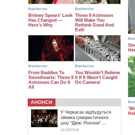
08:20
Обрано претендента на посаду
директора Мокрокалигірського
психоневрологічного інтернату
07:23
Уманські міграційники видворили з
країни грузина, який відсидів
термін у колонії
АНОНСИ
У Черкасах відбудуться
зйомки гумористичного
шоу “Двіж: Розгони” ...
03 СЕРПНЯ