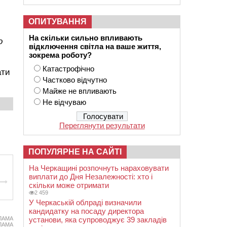
ОПИТУВАННЯ
На скільки сильно впливають
о
відключення світла на ваше життя,
зокрема роботу?
Катастрофічно
ати
Частково відчутно
Майже не впливають
Не відчуваю
Переглянути результати
ПОПУЛЯРНЕ НА САЙТІ
На Черкащині розпочнуть нараховувати
виплати до Дня Незалежності: хто і
скільки може отримати
2 459
У Черкаській облраді визначили
кандидатку на посаду директора
ЛАМА
установи, яка супроводжує 39 закладів
ЛАМА