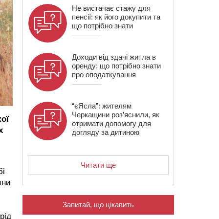
Не вистачає стажу для
пенсії: як його докупити та
що потрібно знати
Доходи від здачі житла в
оренду: що потрібно знати
про оподаткування
“єЯсла”: жителям
Черкащини роз’яснили, як
кої
отримати допомогу для
х
догляду за дитиною
Читати ще
бі
ини
Запитай, що цікавить
рід