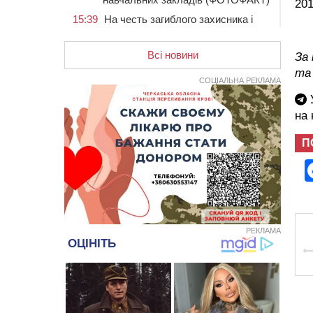
201
15:39
На честь загиблого захисника і
чемпіона світу в Черкасах відкрили
спортивно-реабілітаційний центр
Всі новини
За
15:05
На Звенигородщині, попри
та
заборону міськради, проведуть
СОЦІАЛЬНА РЕКЛАМА
“Ше.Fest”
У
14:31
У Каневі аномальна спека
на
призвела до перебоїв у роботі
електромереж та комунальних
П
служб
14:02
На Черкащині намолотили перший
мільйон тонн зерна нового врожаю
13:40
На Кам’янщині сталася масштабна
пожежа сміттєзвалища
13:26
На Черкащині сьогодні очікують
РЕКЛАМА
грози, зливи, град та шквали до 22
м/с
12:50
Внаслідок падіння вертольота
загинув 28-річний захисник зі
Сміли