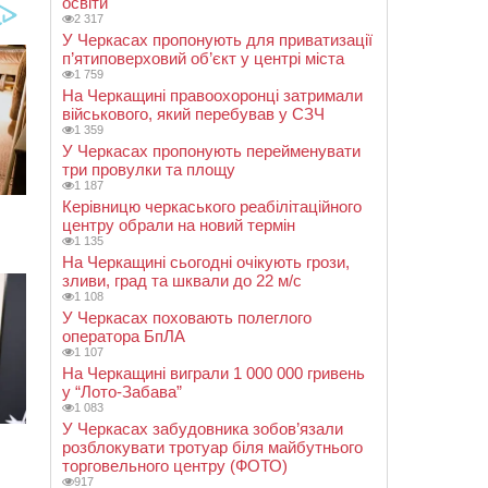
освіти
2 317
У Черкасах пропонують для приватизації
п’ятиповерховий об’єкт у центрі міста
1 759
На Черкащині правоохоронці затримали
військового, який перебував у СЗЧ
1 359
У Черкасах пропонують перейменувати
три провулки та площу
1 187
Керівницю черкаського реабілітаційного
центру обрали на новий термін
1 135
На Черкащині сьогодні очікують грози,
зливи, град та шквали до 22 м/с
1 108
У Черкасах поховають полеглого
оператора БпЛА
1 107
На Черкащині виграли 1 000 000 гривень
у “Лото-Забава”
1 083
У Черкасах забудовника зобов’язали
розблокувати тротуар біля майбутнього
торговельного центру (ФОТО)
917