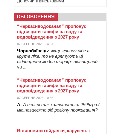
Донеччині військовими
ОБГОВОРЕННЯ
“Черкасиводоканал” пропонує
підвищити тарифи на воду та
водовідведення з 2027 року
07 СЕРПНЯ 2026, 14:57
Чорнобаївець:
якщо гривня піде в
круте піке, то не врятують ці
підвищення жоден тариф- підвищений
чи ...
“Черкасиводоканал” пропонує
підвищити тарифи на воду та
водовідведення з 2027 року
07 СЕРПНЯ 2026, 10:56
А:
А пенсія так і залишиться 2595грн./
міс.незалежно від регіону проживання?
Встановити гойдалки, карусель і