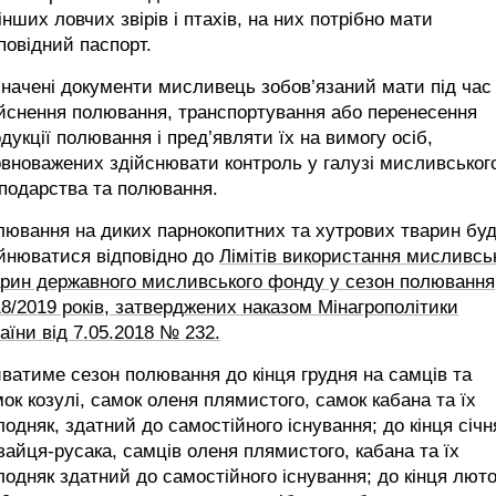
інших ловчих звірів і птахів, на них потрібно мати
повідний паспорт.
начені документи мисливець зобов’язаний мати під час
йснення полювання, транспортування або перенесення
дукції полювання і пред’являти їх на вимогу осіб,
вноважених здійснювати контроль у галузі мисливськог
подарства та полювання.
ювання на диких парнокопитних та хутрових тварин бу
йнюватися відповідно до
Лімітів використання мисливсь
арин державного мисливського фонду у сезон полювання
8/2019 років, затверджених наказом Мінагрополітики
аїни від 7.05.2018 № 232.
ватиме сезон полювання до кінця грудня на самців та
ок козулі, самок оленя плямистого, самок кабана та їх
одняк, здатний до самостійного існування; до кінця січн
зайця-русака, самців оленя плямистого, кабана та їх
одняк здатний до самостійного існування; до кінця люто