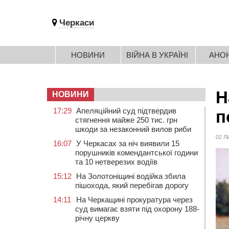
Черкаси
НОВИНИ
ВІЙНА В УКРАЇНІ
АНО
Н
НОВИНИ
17:29
Апеляційний суд підтвердив
п
стягнення майже 250 тис. грн
шкоди за незаконний вилов риби
02 Л
16:07
У Черкасах за ніч виявили 15
порушників комендантської години
та 10 нетверезих водіїв
15:12
На Золотоніщині водійка збила
пішохода, який перебігав дорогу
14:11
На Черкащині прокуратура через
суд вимагає взяти під охорону 188-
річну церкву