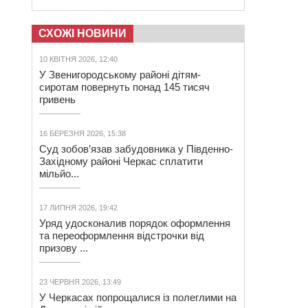
СХОЖІ НОВИНИ
10 КВІТНЯ 2026, 12:40
У Звенигородському районі дітям-
сиротам повернуть понад 145 тисяч
гривень
16 БЕРЕЗНЯ 2026, 15:38
Суд зобов’язав забудовника у Південно-
Західному районі Черкас сплатити
мільйо...
17 ЛИПНЯ 2026, 19:42
Уряд удосконалив порядок оформлення
та переоформлення відстрочки від
призову ...
23 ЧЕРВНЯ 2026, 13:49
У Черкасах попрощалися із полеглими на