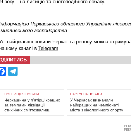
9 року – на лисицю та єнотоподібного собаку.
 інформацією Черкаського обласного Управління
лісовог
 мисливського господарства
сі найцікавіші новини Черкас та регіону можна отримув
 нашому каналі в
Telegram
ОДІЛИТИСЬ
Facebook
Telegram
ПОПЕРЕДНЯ НОВИНА
НАСТУПНА НОВИНА
Черкащина у п’ятірці кращих
У Черкасах визначили
за темпами ліквідації
найкращих на чемпіонаті
стихійних сміттєзвалищ
міста з кінологічного спорту
РЕК
РЕК