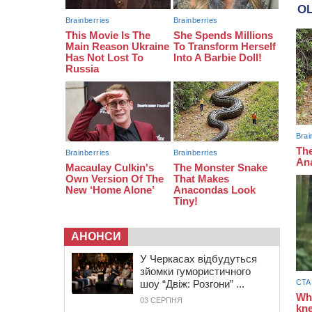
12:15
У центрі Черкас не поділили
дорогу водії двох ВАЗів
АНОНСИ
У Черкасах відбудуться
зйомки гумористичного
шоу “Двіж: Розгони” ...
03 СЕРПНЯ