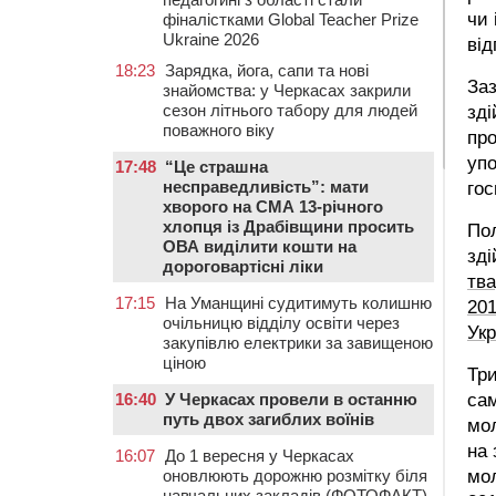
чи 
фіналістками Global Teacher Prize
Ukraine 2026
від
18:23
Зарядка, йога, сапи та нові
Заз
знайомства: у Черкасах закрили
сезон літнього табору для людей
зді
поважного віку
про
упо
17:48
“Це страшна
несправедливість”: мати
гос
хворого на СМА 13-річного
хлопця із Драбівщини просить
Пол
ОВА виділити кошти на
зді
дороговартісні ліки
тв
17:15
На Уманщині судитимуть колишню
201
очільницю відділу освіти через
Укр
закупівлю електрики за завищеною
ціною
Три
16:40
У Черкасах провели в останню
сам
путь двох загиблих воїнів
мол
на 
16:07
До 1 вересня у Черкасах
оновлюють дорожню розмітку біля
мол
навчальних закладів (ФОТОФАКТ)