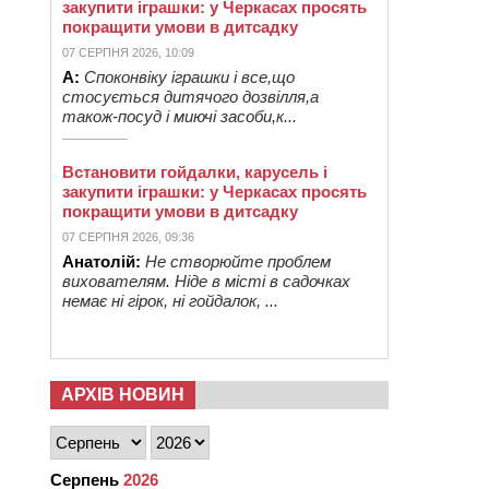
закупити іграшки: у Черкасах просять
покращити умови в дитсадку
07 СЕРПНЯ 2026, 10:09
А:
Споконвіку іграшки і все,що
стосується дитячого дозвілля,а
також-посуд і миючі засоби,к...
Встановити гойдалки, карусель і
закупити іграшки: у Черкасах просять
покращити умови в дитсадку
07 СЕРПНЯ 2026, 09:36
Анатолій:
Не створюйте проблем
вихователям. Ніде в місті в садочках
немає ні гірок, ні гойдалок, ...
АРХІВ НОВИН
Серпень
2026