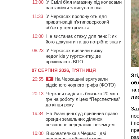
13:00
У Смілі біля магазину під колесами
вантажівки загинула жінка
11:33
У Черкасах пропонують для
приватизації п’ятиповерховий
об’єкт у центрі міста
10:00
Не вистачає стажу для пенсії: як
його докупити та що потрібно знати
08:23
У Черкасах виявили низку
недоліків у гуртожитку, де
проживають ВПО
07 СЕРПНЯ 2026, П'ЯТНИЦЯ
Зг
20:55
На Черкащині врятували
об
рідкісного чорного грифа (ФОТО)
та
20:13
Черкаси виділять близько 20 млн
ли
грн на роботу ліцею “Перспектива”
до кінця року
Заз
19:34
На Уманщині суд припинив право
пос
оренди земельних ділянок,
і п
незаконно переданих іноземцем
пр
19:00
Вихователька з Черкас і дві
раз
педагогині з області стали