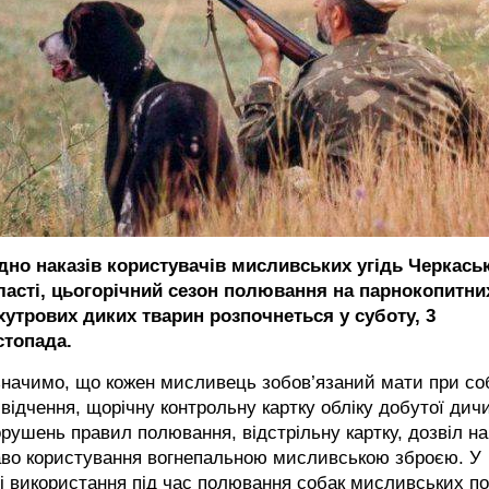
ідно наказів користувачів мисливських угідь Черкась
ласті, цьогорічний сезон полювання на парнокопитни
 хутрових диких тварин розпочнеться у суботу, 3
стопада.
начимо, що кожен мисливець зобов’язаний мати при со
відчення, щорічну контрольну картку обліку добутої дич
орушень правил полювання, відстрільну картку, дозвіл на
аво користування вогнепальною мисливською зброєю. У
і використання під час полювання собак мисливських по