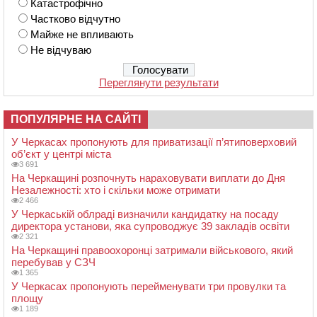
Катастрофічно
Частково відчутно
Майже не впливають
Не відчуваю
Переглянути результати
ПОПУЛЯРНЕ НА САЙТІ
У Черкасах пропонують для приватизації п’ятиповерховий
об’єкт у центрі міста
3 691
На Черкащині розпочнуть нараховувати виплати до Дня
Незалежності: хто і скільки може отримати
2 466
У Черкаській облраді визначили кандидатку на посаду
директора установи, яка супроводжує 39 закладів освіти
2 321
На Черкащині правоохоронці затримали військового, який
перебував у СЗЧ
1 365
У Черкасах пропонують перейменувати три провулки та
площу
1 189