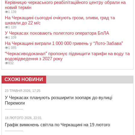
Керівницю черкаського реабілітаційного центру обрали на
новий термін
1 139
На Черкащині сьогодні очікують грози, зливи, град та
шквали до 22 м/с
1 120
У Черкасах поховають полеглого оператора БпЛА
1 109
На Черкащині виграли 1 000 000 гривень у “Лото-Забава”
1 085
“Черкасиводоканал” пропонує підвищити тарифи на воду та
водовідведення з 2027 року
932
СХОЖІ НОВИНИ
23 ТРАВНЯ 2026, 17:25
У Черкасах планують розширити зоопарк до вулиці
Перемоги
18 ЛЮТОГО 2026, 22:01
Графік вимкнень світла по Черкащині на 19 лютого