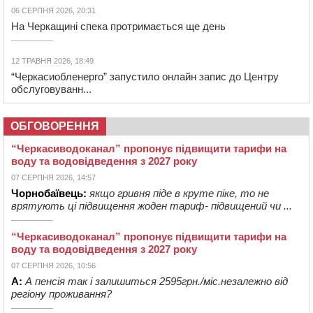
06 СЕРПНЯ 2026, 20:31
На Черкащині спека протримається ще день
12 ТРАВНЯ 2026, 18:49
“Черкасиобленерго” запустило онлайн запис до Центру
обслуговуванн...
ОБГОВОРЕННЯ
“Черкасиводоканал” пропонує підвищити тарифи на
воду та водовідведення з 2027 року
07 СЕРПНЯ 2026, 14:57
Чорнобаївець:
якщо гривня піде в круте піке, то не
врятують ці підвищення жоден тариф- підвищений чи ...
“Черкасиводоканал” пропонує підвищити тарифи на
воду та водовідведення з 2027 року
07 СЕРПНЯ 2026, 10:56
А:
А пенсія так і залишиться 2595грн./міс.незалежно від
регіону проживання?