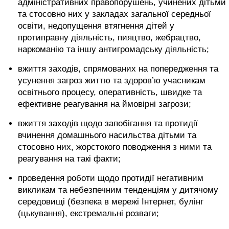
адміністративних правопорушень, учинених дітьми
та стосовно них у закладах загальної середньої
освіти, недопущення втягнення дітей у
протиправну діяльність, пияцтво, жебрацтво,
наркоманію та іншу антигромадську діяльність;
вжиття заходів, спрямованих на попередження та
усунення загроз життю та здоров’ю учасникам
освітнього процесу, оперативність, швидке та
ефективне реагування на ймовірні загрози;
вжиття заходів щодо запобігання та протидії
вчинення домашнього насильства дітьми та
стосовно них, жорстокого поводження з ними та
реагування на такі факти;
проведення роботи щодо протидії негативним
викликам та небезпечним тенденціям у дитячому
середовищі (безпека в мережі Інтернет, булінг
(цькування), екстремальні розваги;