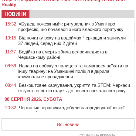
НОВИНИ
15:32
«Будеш пожежним!»: рятувальник з Умані про
професію, що почалася з його власного порятунку
13:15
Від початку року на водоймах Черкащини загинули
37 людей, серед них 2 дітей
11:37
Водійка на смерть збила велосипедиста в
Черкаському районі
09:59
Напав на собаку з палицею та намагався наїхати на
іншу тварину: на Уманщині поліція відкрила
кримінальне провадження
08:44
Безкоштовне харчування, укриття та STEM: Черкаси
готують освітню галузь до нового навчального року
08 СЕРПНЯ 2026, СУБОТА
20:32
Черкаські вершники здобули нагороди української
першості
19:33
На Уманщині експосадовицю відділу освіти
Всі новини
судитимуть через завдані бюджету збитки
СОЦІАЛЬНА РЕКЛАМА