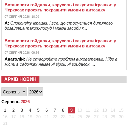
Встановити гойдалки, карусель і закупити іграшки: у
Черкасах просять покращити умови в дитсадку
07 СЕРПНЯ 2026, 10:09
А:
Споконвіку іграшки і все,що стосується дитячого
дозвілля,а також-посуд і миючі засоби,к...
Встановити гойдалки, карусель і закупити іграшки: у
Черкасах просять покращити умови в дитсадку
07 СЕРПНЯ 2026, 09:36
Анатолій:
Не створюйте проблем вихователям. Ніде в
місті в садочках немає ні гірок, ні гойдалок, ...
АРХІВ НОВИН
Серпень
2026
1
2
3
4
5
6
7
8
9
10
11
12
13
14
15
16
17
18
19
20
21
22
23
24
25
26
27
28
29
30
31