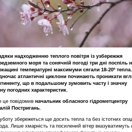
вдяки надходженню теплого повітря із узбережжя
редземного моря та сонячній погоді три дні поспіль 
ркащині температурні максимуми сягали 18-20º тепла.
дночас атлантичні циклони починають проникати вг
нтиненту, що в подальшому зумовить часту і значну
іну погодних характеристик.
о це повідомив
начальник обласного гідрометцентру
талій Постригань
.
уботу збережеться ще досить тепла та без істотних опа
ода. Лише хмарність та посилений вітер вказуватимуть 