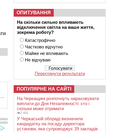
ОПИТУВАННЯ
На скільки сильно впливають
відключення світла на ваше життя,
зокрема роботу?
ати
Катастрофічно
Частково відчутно
Майже не впливають
Не відчуваю
Переглянути результати
ПОПУЛЯРНЕ НА САЙТІ
На Черкащині розпочнуть нараховувати
виплати до Дня Незалежності: хто і
скільки може отримати
2 455
У Черкаській облраді визначили
ЛАМА
ЛАМА
кандидатку на посаду директора
установи, яка супроводжує 39 закладів