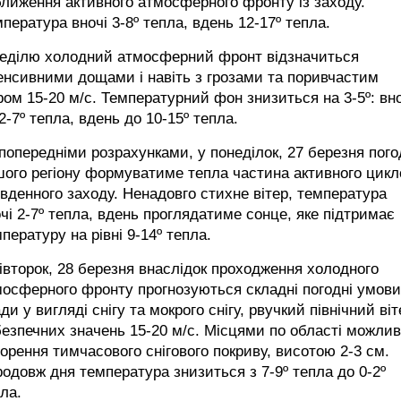
лиження активного атмосферного фронту із заходу.
пература вночі 3-8º тепла, вдень 12-17º тепла.
неділю холодний атмосферний фронт відзначиться
енсивними дощами і навіть з грозами та поривчастим
ром 15-20 м/с. Температурний фон знизиться на 3-5º: вно
2-7º тепла, вдень до 10-15º тепла.
попередніми розрахунками, у понеділок, 27 березня пого
ого регіону формуватиме тепла частина активного цикл
івденного заходу. Ненадовго стихне вітер, температура
чі 2-7º тепла, вдень проглядатиме сонце, яке підтримає
пературу на рівні 9-14º тепла.
івторок, 28 березня внаслідок проходження холодного
осферного фронту прогнозуються складні погодні умови
ди у вигляді снігу та мокрого снігу, рвучкий північний віт
езпечних значень 15-20 м/с. Місцями по області можли
орення тимчасового снігового покриву, висотою 2-3 см.
одовж дня температура знизиться з 7-9º тепла до 0-2º
ла.