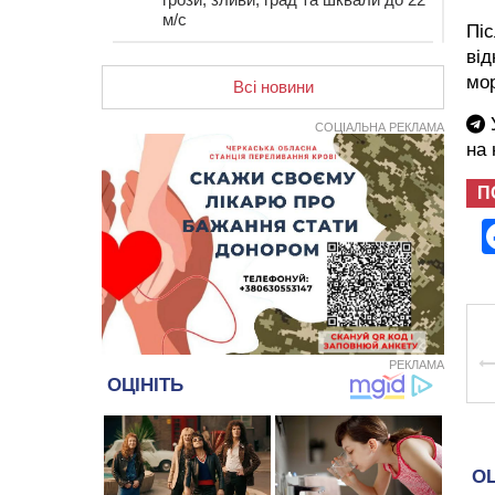
м/с
Піс
12:50
Внаслідок падіння вертольота
від
загинув 28-річний захисник зі
мор
Всі новини
Сміли
У
СОЦІАЛЬНА РЕКЛАМА
12:15
У центрі Черкас не поділили
на
дорогу водії двох ВАЗів
11:29
У Черкасах до середини серпня
П
обмежать рух транспорту на трьох
вулицях
10:54
На Черкащині кількість укриттів
збільшилась уп’ятеро з початку
повномасштабної війни
10:15
У Черкасах водій Audi Q5
спричинив аварію, не пропустивши
інший кросовер
РЕКЛАМА
09:42
“Черкасиводоканал” пропонує
підвищити тарифи на воду та
водовідведення з 2027 року
09:08
Встановити гойдалки, карусель і