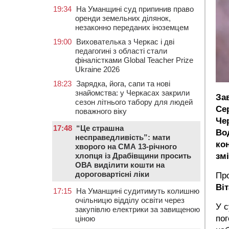
19:34
На Уманщині суд припинив право
оренди земельних ділянок,
незаконно переданих іноземцем
19:00
Вихователька з Черкас і дві
педагогині з області стали
фіналістками Global Teacher Prize
Ukraine 2026
18:23
Зарядка, йога, сапи та нові
знайомства: у Черкасах закрили
За
сезон літнього табору для людей
Се
поважного віку
Че
17:48
“Це страшна
Во
несправедливість”: мати
ко
хворого на СМА 13-річного
хлопця із Драбівщини просить
зм
ОВА виділити кошти на
дороговартісні ліки
Пр
Ві
17:15
На Уманщині судитимуть колишню
очільницю відділу освіти через
У с
закупівлю електрики за завищеною
пог
ціною