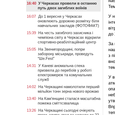
наб
16:40
У Черкасах провели в останню
Тем
путь двох загиблих воїнів
У 
16:07
До 1 вересня у Черкасах
оновлюють дорожню розмітку біля
інт
навчальних закладів (ФОТОФАКТ)
віт
15:39
На честь загиблого захисника і
до 
чемпіона світу в Черкасах відкрили
спортивно-реабілітаційний центр
За 
15:05
На Звенигородщині, попри
наш
заборону міськради, проведуть
з п
“Ше.Fest”
вно
14:31
У Каневі аномальна спека
тем
призвела до перебоїв у роботі
електромереж та комунальних
У в
служб
атм
14:02
На Черкащині намолотили перший
опа
мільйон тонн зерна нового врожаю
неб
13:40
На Кам’янщині сталася масштабна
утв
пожежа сміттєзвалища
Впр
13:26
На Черкащині сьогодні очікують
теп
грози, зливи, град та шквали до 22