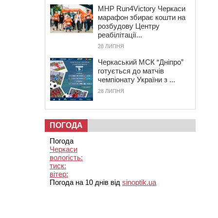
MHP Run4Victory Черкаси
марафон збирає кошти на
розбудову Центру
реабілітації...
28 ЛИПНЯ
Черкаський МСК “Дніпро”
готується до матчів
чемпіонату України з ...
28 ЛИПНЯ
ПОГОДА
Погода
Черкаси
вологість:
тиск:
вітер:
Погода на 10 днів від
sinoptik.ua