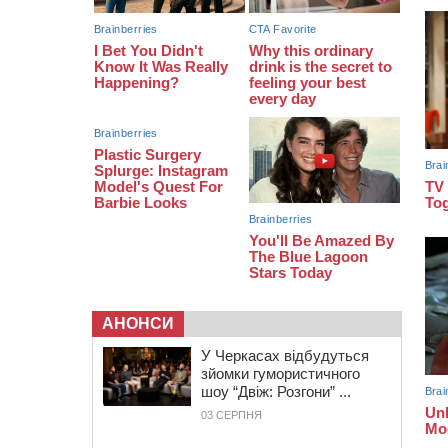
закупити іграшки: у Черкасах
просять покращити умови в
дитсадку
08:22
“На щиті” у Чорнобаївську
громаду повертається полеглий
біля Кліщіївки воїн
АНОНСИ
У Черкасах відбудуться
зйомки гумористичного
шоу “Двіж: Розгони” ...
03 СЕРПНЯ