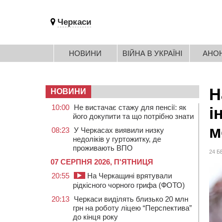
Черкаси
НОВИНИ
ВІЙНА В УКРАЇНІ
АНО
Н
НОВИНИ
10:00
Не вистачає стажу для пенсії: як
і
його докупити та що потрібно знати
м
08:23
У Черкасах виявили низку
недоліків у гуртожитку, де
проживають ВПО
24 Б
07 СЕРПНЯ 2026, П'ЯТНИЦЯ
20:55
На Черкащині врятували
рідкісного чорного грифа (ФОТО)
20:13
Черкаси виділять близько 20 млн
грн на роботу ліцею “Перспектива”
до кінця року