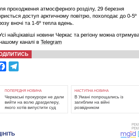
ля проходження атмосферного розділу, 29 березня
криється доступ арктичному повітрю, похолодає до 0-5º
озу вночі та 1-6º тепла вдень.
сі найцікавіші новини Черкас та регіону можна отримув
 нашому каналі в
Telegram
ОДІЛИТИСЬ
Facebook
Telegram
ПОПЕРЕДНЯ НОВИНА
НАСТУПНА НОВИНА
Черкаські прокурори не дали
В Умані попрощались із
вийти на волю драгдилеру,
загиблим на війні
якого хотів випустити суд
розвідником
РЕК
РЕК