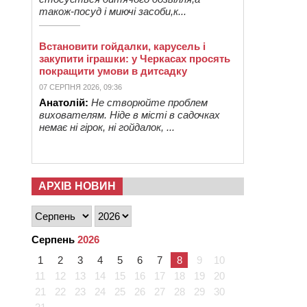
також-посуд і миючі засоби,к...
Встановити гойдалки, карусель і
закупити іграшки: у Черкасах просять
покращити умови в дитсадку
07 СЕРПНЯ 2026, 09:36
Анатолій:
Не створюйте проблем
вихователям. Ніде в місті в садочках
немає ні гірок, ні гойдалок, ...
АРХІВ НОВИН
Серпень
2026
1
2
3
4
5
6
7
8
9
10
11
12
13
14
15
16
17
18
19
20
21
22
23
24
25
26
27
28
29
30