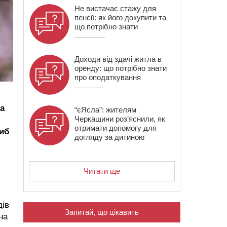
Не вистачає стажу для
пенсії: як його докупити та
що потрібно знати
Доходи від здачі житла в
оренду: що потрібно знати
про оподаткування
на
“єЯсла”: жителям
Черкащини роз’яснили, як
отримати допомогу для
либ
догляду за дитиною
Читати ще
дів
Запитай, що цікавить
на