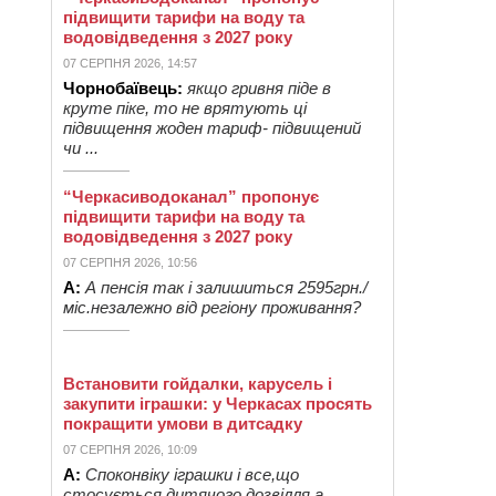
підвищити тарифи на воду та
водовідведення з 2027 року
07 СЕРПНЯ 2026, 14:57
Чорнобаївець:
якщо гривня піде в
круте піке, то не врятують ці
підвищення жоден тариф- підвищений
чи ...
“Черкасиводоканал” пропонує
підвищити тарифи на воду та
водовідведення з 2027 року
07 СЕРПНЯ 2026, 10:56
А:
А пенсія так і залишиться 2595грн./
міс.незалежно від регіону проживання?
Встановити гойдалки, карусель і
закупити іграшки: у Черкасах просять
покращити умови в дитсадку
07 СЕРПНЯ 2026, 10:09
А:
Споконвіку іграшки і все,що
стосується дитячого дозвілля,а