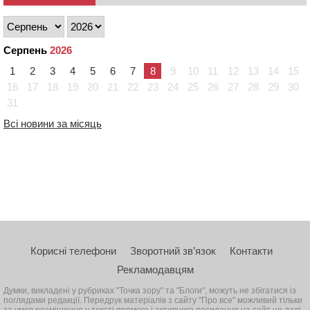
Серпень
2026
1
2
3
4
5
6
7
8
9
10
11
12
13
14
15
16
17
18
19
20
21
22
23
24
25
26
27
28
29
30
31
Всі новини за місяць
Корисні телефони
Зворотний зв’язок
Контакти
Рекламодавцям
Думки, викладені у рубриках "Точка зору" та "Блоги", можуть не збігатися із
поглядами редакції. Передрук матеріалів з сайту "Про все" можливий тільки