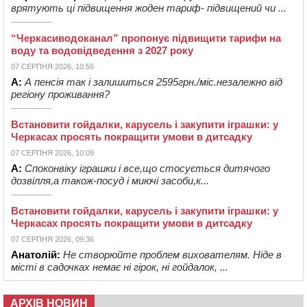
врятують ці підвищення жоден тариф- підвищений чи ...
“Черкасиводоканал” пропонує підвищити тарифи на
воду та водовідведення з 2027 року
07 СЕРПНЯ 2026, 10:56
А:
А пенсія так і залишиться 2595грн./міс.незалежно від
регіону проживання?
Встановити гойдалки, карусель і закупити іграшки: у
Черкасах просять покращити умови в дитсадку
07 СЕРПНЯ 2026, 10:09
А:
Споконвіку іграшки і все,що стосується дитячого
дозвілля,а також-посуд і миючі засоби,к...
Встановити гойдалки, карусель і закупити іграшки: у
Черкасах просять покращити умови в дитсадку
07 СЕРПНЯ 2026, 09:36
Анатолій:
Не створюйте проблем вихователям. Ніде в
місті в садочках немає ні гірок, ні гойдалок, ...
АРХІВ НОВИН