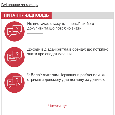
захисник зі Сміли
Всі новини за місяць
12:15
У центрі Черкас не поділили дорогу водії двох ВАЗів
ПИТАННЯ-ВІДПОВІДЬ
11:29
У Черкасах до середини серпня обмежать рух
транспорту на трьох вулицях
Не вистачає стажу для пенсії: як його
докупити та що потрібно знати
Доходи від здачі житла в оренду: що потрібно
знати про оподаткування
“єЯсла”: жителям Черкащини роз’яснили, як
отримати допомогу для догляду за дитиною
Читати ще