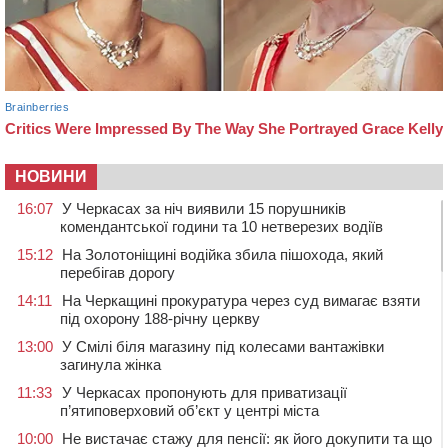
НОВИНИ
16:07
У Черкасах за ніч виявили 15 порушників
комендантської години та 10 нетверезих водіїв
15:12
На Золотоніщині водійка збила пішохода, який
перебігав дорогу
14:11
На Черкащині прокуратура через суд вимагає взяти
під охорону 188-річну церкву
13:00
У Смілі біля магазину під колесами вантажівки
загинула жінка
11:33
У Черкасах пропонують для приватизації
п’ятиповерховий об’єкт у центрі міста
10:00
Не вистачає стажу для пенсії: як його докупити та що