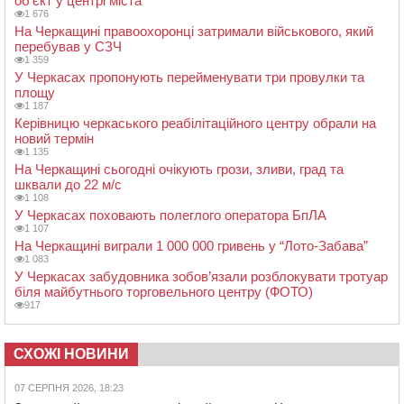
об’єкт у центрі міста
1 676
На Черкащині правоохоронці затримали військового, який
перебував у СЗЧ
1 359
У Черкасах пропонують перейменувати три провулки та
площу
1 187
Керівницю черкаського реабілітаційного центру обрали на
новий термін
1 135
На Черкащині сьогодні очікують грози, зливи, град та
шквали до 22 м/с
1 108
У Черкасах поховають полеглого оператора БпЛА
1 107
На Черкащині виграли 1 000 000 гривень у “Лото-Забава”
1 083
У Черкасах забудовника зобов’язали розблокувати тротуар
біля майбутнього торговельного центру (ФОТО)
917
СХОЖІ НОВИНИ
07 СЕРПНЯ 2026, 18:23