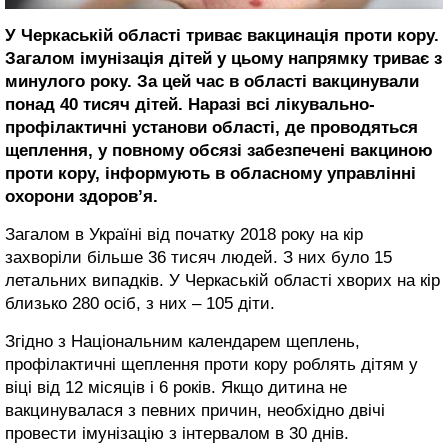
У Черкаській області триває вакцинація проти кору.
Загалом імунізація дітей у цьому напрямку триває з
минулого року. За цей час в області вакцинували
понад 40 тисяч дітей. Наразі всі лікувально-
профілактичні установи області, де проводяться
щеплення, у повному обсязі забезпечені вакциною
проти кору, інформують в обласному управлінні
охорони здоров’я.
Загалом в Україні від початку 2018 року на кір
захворіли більше 36 тисяч людей. З них було 15
летальних випадків. У Черкаській області хворих на кір
близько 280 осіб, з них – 105 діти.
Згідно з Національним календарем щеплень,
профілактичні щеплення проти кору роблять дітям у
віці від 12 місяців і 6 років. Якщо дитина не
вакцинувалася з певних причин, необхідно двічі
провести імунізацію з інтервалом в 30 днів.