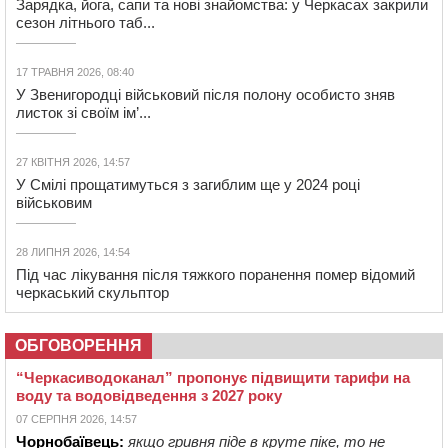
Зарядка, йога, сапи та нові знайомства: у Черкасах закрили
сезон літнього таб...
17 ТРАВНЯ 2026, 08:40
У Звенигородці військовий після полону особисто зняв
листок зі своїм ім’...
27 КВІТНЯ 2026, 14:57
У Смілі прощатимуться з загиблим ще у 2024 році
військовим
28 ЛИПНЯ 2026, 14:54
Під час лікування після тяжкого поранення помер відомий
черкаський скульптор
ОБГОВОРЕННЯ
“Черкасиводоканал” пропонує підвищити тарифи на
воду та водовідведення з 2027 року
07 СЕРПНЯ 2026, 14:57
Чорнобаївець:
якщо гривня піде в круте піке, то не