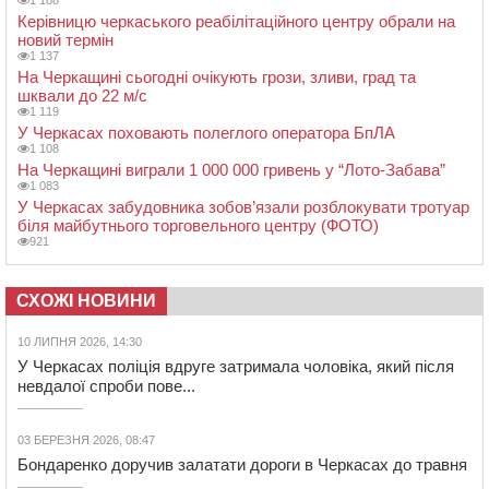
Керівницю черкаського реабілітаційного центру обрали на
новий термін
1 137
На Черкащині сьогодні очікують грози, зливи, град та
шквали до 22 м/с
1 119
У Черкасах поховають полеглого оператора БпЛА
1 108
На Черкащині виграли 1 000 000 гривень у “Лото-Забава”
1 083
У Черкасах забудовника зобов’язали розблокувати тротуар
біля майбутнього торговельного центру (ФОТО)
921
СХОЖІ НОВИНИ
10 ЛИПНЯ 2026, 14:30
У Черкасах поліція вдруге затримала чоловіка, який після
невдалої спроби пове...
03 БЕРЕЗНЯ 2026, 08:47
Бондаренко доручив залатати дороги в Черкасах до травня