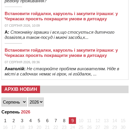
регіону проживання?
Встановити гойдалки, карусель і закупити іграшки: у
Черкасах просять покращити умови в дитсадку
07 СЕРПНЯ 2026, 10:09
А:
Споконвіку іграшки і все,що стосується дитячого
дозвілля,а також-посуд і миючі засоби,к...
Встановити гойдалки, карусель і закупити іграшки: у
Черкасах просять покращити умови в дитсадку
07 СЕРПНЯ 2026, 09:36
Анатолій:
Не створюйте проблем вихователям. Ніде в
місті в садочках немає ні гірок, ні гойдалок, ...
АРХІВ НОВИН
Серпень
2026
1
2
3
4
5
6
7
8
9
10
11
12
13
14
15
16
17
18
19
20
21
22
23
24
25
26
27
28
29
30