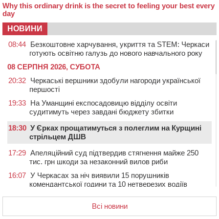
НОВИНИ
08:44
Безкоштовне харчування, укриття та STEM: Черкаси
готують освітню галузь до нового навчального року
08 СЕРПНЯ 2026, СУБОТА
20:32
Черкаські вершники здобули нагороди української
першості
19:33
На Уманщині експосадовицю відділу освіти
судитимуть через завдані бюджету збитки
18:30
У Єрках прощатимуться з полеглим на Курщині
стрільцем ДШВ
17:29
Апеляційний суд підтвердив стягнення майже 250
тис. грн шкоди за незаконний вилов риби
16:07
У Черкасах за ніч виявили 15 порушників
комендантської години та 10 нетверезих водіїв
15:12
На Золотоніщині водійка збила пішохода, який
Всі новини
перебігав дорогу