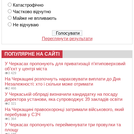
Катастрофічно
Частково відчутно
Майже не впливають
Не відчуваю
Переглянути результати
ПОПУЛЯРНЕ НА САЙТІ
У Черкасах пропонують для приватизації п’ятиповерховий
об’єкт у центрі міста
3 429
На Черкащині розпочнуть нараховувати виплати до Дня
Незалежності: хто і скільки може отримати
2 466
У Черкаській облраді визначили кандидатку на посаду
директора установи, яка супроводжує 39 закладів освіти
2 321
На Черкащині правоохоронці затримали військового, який
перебував у СЗЧ
1 364
У Черкасах пропонують перейменувати три провулки та
площу
1 188