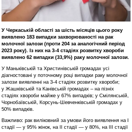
У Черкаській області за шість місяців цього року
виявлено 183 випадки захворюваності на рак
молочної залози (проти 204 за аналогічний період
2023 року). Із них на 3-4 стадіях розвитку хвороби
виявлено 62 випадки (33,9%) раку молочної залози.
У Маньківській та Христинівській громадах усі
діагностовані у поточному році випадки раку молочної
залози виявленні на 3-4 стадіях розвитку хвороби;
у Жашківській та Канівській громадах – на пізніх
стадіях хвороби майже у 67% випадків; у Смілянській,
Чорнобаївській, Корсунь-Шевченківській громадах у
50% випадків.
Важливо: рак виліковний за умови його виявлення на I
стадії — у 95% жінок, на II стадії — у 80%, на III стадії