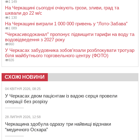
1 149
На Черкащині сьогодні очікують грози, зливи, град та
шквали до 22 м/с
1 130
На Черкащині виграли 1 000 000 гривень у “Лото-Забава”
1 089
“Черкасиводоканал” пропонує підвищити тарифи на воду та
водовідведення з 2027 року
960
У Черкасах забудовника зобов’язали розблокувати тротуар
біля майбутнього торговельного центру (ФОТО)
926
СХОЖІ НОВИНИ
04 КВІТНЯ 2026, 08:25
У Черкасах двом пацієнтам із вадою серця провели
операції без розрізу
28 ЛИПНЯ 2026, 12:58
Черкащина здобула одразу три найвищі відзнаки
“медичного Оскара”