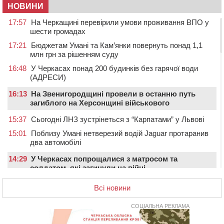
НОВИНИ
17:57
На Черкащині перевірили умови проживання ВПО у
шести громадах
17:21
Бюджетам Умані та Кам’янки повернуть понад 1,1
млн грн за рішенням суду
16:48
У Черкасах понад 200 будинків без гарячої води
(АДРЕСИ)
16:13
На Звенигородщині провели в останню путь
загиблого на Херсонщині військового
15:37
Сьогодні ЛНЗ зустрінеться з “Карпатами” у Львові
15:01
Поблизу Умані нетверезий водій Jaguar протаранив
два автомобілі
14:29
У Черкасах попрощалися з матросом та
солдатом, які загинули на війні
13:54
У Жашкові чоловік погрожував людям гранатою і
Всі новини
зберігав вдома схрон боєприпасів
13:18
У Черкасах екологи виявили скид забрудненої рідини
СОЦІАЛЬНА РЕКЛАМА
в Дніпро