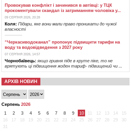
Провокував конфлікт і зачинився в автівці: у ТЦК
прокоментували скандал із затриманням чоловіка у...
09 СЕРПНЯ 2026, 20:28
Коля:
Підари, яке вони мали право проникати до чужої
власності
“Черкасиводоканал” пропонує підвищити тарифи на
воду та водовідведення з 2027 року
07 СЕРПНЯ 2026, 14:57
Чорнобаївець:
якщо гривня піде в круте піке, то не
врятують ці підвищення жоден тариф- підвищений чи ...
АРХІВ НОВИН
Серпень
2026
1
2
3
4
5
6
7
8
9
10
11
12
13
14
15
16
17
18
19
20
21
22
23
24
25
26
27
28
29
30
31