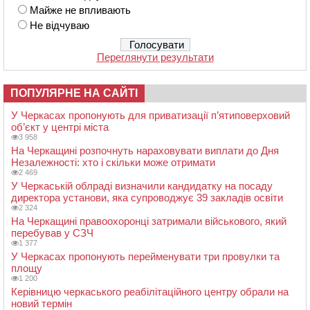
Майже не впливають
Не відчуваю
Переглянути результати
ПОПУЛЯРНЕ НА САЙТІ
У Черкасах пропонують для приватизації п’ятиповерховий
об’єкт у центрі міста
3 958
На Черкащині розпочнуть нараховувати виплати до Дня
Незалежності: хто і скільки може отримати
2 469
У Черкаській облраді визначили кандидатку на посаду
директора установи, яка супроводжує 39 закладів освіти
2 324
На Черкащині правоохоронці затримали військового, який
перебував у СЗЧ
1 377
У Черкасах пропонують перейменувати три провулки та
площу
1 200
Керівницю черкаського реабілітаційного центру обрали на
новий термін