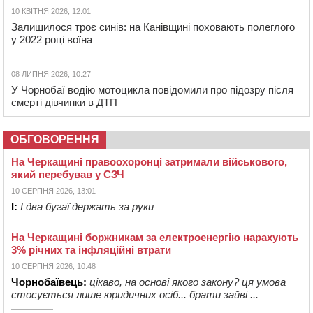
10 КВІТНЯ 2026, 12:01
Залишилося троє синів: на Канівщині поховають полеглого
у 2022 році воїна
08 ЛИПНЯ 2026, 10:27
У Чорнобаї водію мотоцикла повідомили про підозру після
смерті дівчинки в ДТП
ОБГОВОРЕННЯ
На Черкащині правоохоронці затримали військового,
який перебував у СЗЧ
10 СЕРПНЯ 2026, 13:01
І:
І два бугаї держать за руки
На Черкащині боржникам за електроенергію нарахують
3% річних та інфляційні втрати
10 СЕРПНЯ 2026, 10:48
Чорнобаївець:
цікаво, на основі якого закону? ця умова
стосується лише юридичних осіб... брати зайві ...