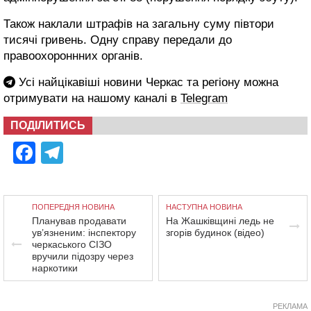
Також наклали штрафів на загальну суму півтори
тисячі гривень. Одну справу передали до
правоохороннних органів.
Усі найцікавіші новини Черкас та регіону можна
отримувати на нашому каналі в
Telegram
ПОДІЛИТИСЬ
Facebook
Telegram
ПОПЕРЕДНЯ НОВИНА
НАСТУПНА НОВИНА
Планував продавати
На Жашківщині ледь не
ув’язненим: інспектору
згорів будинок (відео)
черкаського СІЗО
вручили підозру через
наркотики
РЕКЛАМА