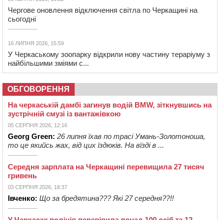
Чергове оновлення відключення світла по Черкащині на
сьогодні
16 ЛИПНЯ 2026, 15:59
У Черкаському зоопарку відкрили нову частину тераріуму з
найбільшими зміями с...
ОБГОВОРЕННЯ
На черкаській дамбі загинув водій BMW, зіткнувшись на
зустрічній смузі із вантажівкою
05 СЕРПНЯ 2026, 12:16
Georg Green:
26 липня їхав по трасі Умань-Золотоноша,
то це якийсь жах, від цих їздюків. На вїзді в ...
Середня зарплата на Черкащині перевищила 27 тисяч
гривень
03 СЕРПНЯ 2026, 18:37
Івченко:
Що за бредятина??? Які 27 середня??!!
У Черкасах поліція перевірила понад 100 осіб та 12