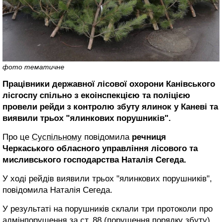
фото тематичне
Працівники державної лісової охорони Канівського
лісгоспу спільно з екоінспекцією та поліцією
провели рейди з контролю збуту ялинок у Каневі та
виявили трьох "ялинкових порушників".
Про це
Суспільному
повідомила
речниця
Черкаського обласного управління лісового та
мисливського господарства Наталія Сегеда.
У ході рейдів виявили трьох "ялинкових порушників",
повідомила Наталія Сегеда.
У результаті на порушників склали три протоколи про
адмінпорушення за ст. 88 (порушення порядку збуту).