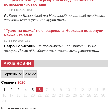
розважальних закладів
01 СЕРПНЯ 2026, 19:39
А:
Коли по Благовісній та Надпільній на шаленій швидкості
гасають мотоцикли та круті тачки...
“Туалетна схема” не спрацювала: Черкасам повернули
майже 2 га землі
31 ЛИПНЯ 2026, 13:27
Петро Борисович:
не поділились?... всі знають, як це
працює. Легко відслідкувати, хто,як,якими рішеннями...
АРХІВ НОВИН
Серпень
2026
1
2
3
4
5
6
7
8
9
10
11
12
13
14
15
16
17
18
19
20
21
22
23
24
25
26
27
28
29
30
31
Всі новини за місяць