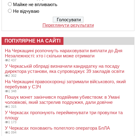
Майже не впливають
Не відчуваю
Переглянути результати
ПОПУЛЯРНЕ НА САЙТІ
На Черкащині розпочнуть нараховувати виплати до Дня
Незалежності: хто і скільки може отримати
2 437
У Черкаській облраді визначили кандидатку на посаду
директора установи, яка супроводжує 39 закладів освіти
2 302
На Черкащині правоохоронці затримали військового, який
перебував у СЗЧ
1 348
Пошук монет закінчився подвійним убивством: в Умані
чоловікові, який застрелив подружжя, дали довічне
1 315
У Черкасах пропонують перейменувати три провулки та
площу
1 173
У Черкасах поховають полеглого оператора БпЛА
1 094