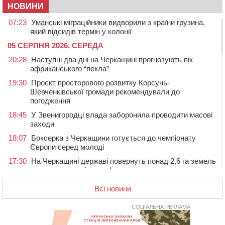
НОВИНИ
07:23
Уманські міграційники видворили з країни грузина,
який відсидів термін у колонії
05 СЕРПНЯ 2026, СЕРЕДА
20:28
Наступні два дні на Черкащині прогнозують пік
африканського “пекла”
19:30
Проєкт просторового розвитку Корсунь-
Шевченківської громади рекомендували до
погодження
18:45
У Звенигородці влада заборонила проводити масові
заходи
18:07
Боксерка з Черкащини готується до чемпіонату
Європи серед молоді
17:30
На Черкащині державі повернуть понад 2,6 га земель
природно-заповідного фонду
16:55
На Лисянщині проведуть в останню путь
Всі новини
полеглого внаслідок атаки FPV-дрона воїна
СОЦІАЛЬНА РЕКЛАМА
16:16
У Дахнівському лісництві екоінспектори натрапили на
незаконне будівництво