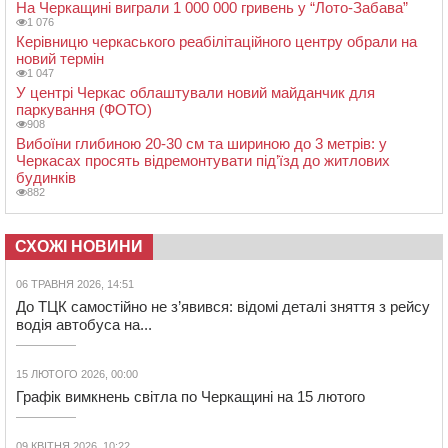
На Черкащині виграли 1 000 000 гривень у “Лото-Забава”
1 076
Керівницю черкаського реабілітаційного центру обрали на
новий термін
1 047
У центрі Черкас облаштували новий майданчик для
паркування (ФОТО)
908
Вибоїни глибиною 20-30 см та шириною до 3 метрів: у
Черкасах просять відремонтувати під’їзд до житлових
будинків
882
СХОЖІ НОВИНИ
06 ТРАВНЯ 2026, 14:51
До ТЦК самостійно не з’явився: відомі деталі зняття з рейсу
водія автобуса на...
15 ЛЮТОГО 2026, 00:00
Графік вимкнень світла по Черкащині на 15 лютого
09 КВІТНЯ 2026, 10:22