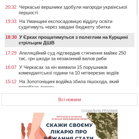
20:32
Черкаські вершники здобули нагороди української
першості
19:33
На Уманщині експосадовицю відділу освіти
судитимуть через завдані бюджету збитки
18:30
У Єрках прощатимуться з полеглим на Курщині
стрільцем ДШВ
17:29
Апеляційний суд підтвердив стягнення майже 250
тис. грн шкоди за незаконний вилов риби
16:07
У Черкасах за ніч виявили 15 порушників
комендантської години та 10 нетверезих водіїв
15:12
На Золотоніщині водійка збила пішохода, який
перебігав дорогу
14:11
На Черкащині прокуратура через суд вимагає взяти
Всі новини
під охорону 188-річну церкву
13:00
У Смілі біля магазину під колесами вантажівки
СОЦІАЛЬНА РЕКЛАМА
загинула жінка
11:33
У Черкасах пропонують для приватизації
п’ятиповерховий об’єкт у центрі міста
10:00
Не вистачає стажу для пенсії: як його докупити та що