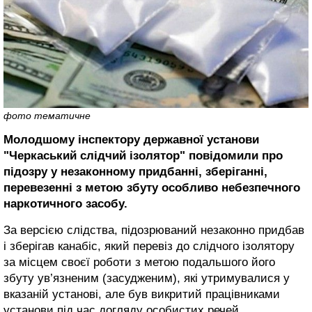
фото тематичне
Молодшому інспектору державної установи
"Черкаський слідчий ізолятор" повідомили про
підозру у незаконному придбанні, зберіганні,
перевезенні з метою збуту особливо небезпечного
наркотичного засобу.
За версією слідства, підозрюваний незаконно придбав
і зберігав канабіс, який перевіз до слідчого ізолятору
за місцем своєї роботи з метою подальшого його
збуту ув’язненим (засудженим), які утримувалися у
вказаній установі, але був викритий працівниками
установи під час догляду особистих речей.