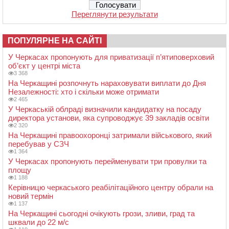
Переглянути результати
ПОПУЛЯРНЕ НА САЙТІ
У Черкасах пропонують для приватизації п’ятиповерховий
об’єкт у центрі міста
3 368
На Черкащині розпочнуть нараховувати виплати до Дня
Незалежності: хто і скільки може отримати
2 465
У Черкаській облраді визначили кандидатку на посаду
директора установи, яка супроводжує 39 закладів освіти
2 320
На Черкащині правоохоронці затримали військового, який
перебував у СЗЧ
1 364
У Черкасах пропонують перейменувати три провулки та
площу
1 188
Керівницю черкаського реабілітаційного центру обрали на
новий термін
1 137
На Черкащині сьогодні очікують грози, зливи, град та
шквали до 22 м/с