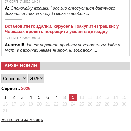
07 СЕРПНЯ 2026, 10:09
А:
Споконвіку іграшки і все,що стосується дитячого
дозвілля,а також-посуд і миючі засоби,к...
Встановити гойдалки, карусель і закупити іграшки: у
Черкасах просять покращити умови в дитсадку
07 СЕРПНЯ 2026, 09:36
Анатолій:
Не створюйте проблем вихователям. Ніде в
місті в садочках немає ні гірок, ні гойдалок, ...
АРХІВ НОВИН
Серпень
2026
1
2
3
4
5
6
7
8
9
10
11
12
13
14
15
16
17
18
19
20
21
22
23
24
25
26
27
28
29
30
31
Всі новини за місяць