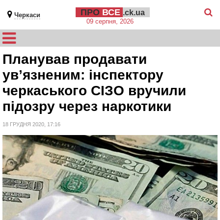
ПРО
ВСЕ
.ck.ua
Черкаси
09 серпня, 2026
Планував продавати
ув’язненим: інспектору
черкаського СІЗО вручили
підозру через наркотики
18 ГРУДНЯ 2020, 17:16