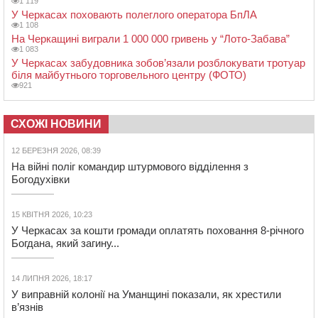
1 119
У Черкасах поховають полеглого оператора БпЛА
1 108
На Черкащині виграли 1 000 000 гривень у “Лото-Забава”
1 083
У Черкасах забудовника зобов’язали розблокувати тротуар
біля майбутнього торговельного центру (ФОТО)
921
СХОЖІ НОВИНИ
12 БЕРЕЗНЯ 2026, 08:39
На війні поліг командир штурмового відділення з
Богодухівки
15 КВІТНЯ 2026, 10:23
У Черкасах за кошти громади оплатять поховання 8-річного
Богдана, який загину...
14 ЛИПНЯ 2026, 18:17
У виправній колонії на Уманщині показали, як хрестили
в’язнів