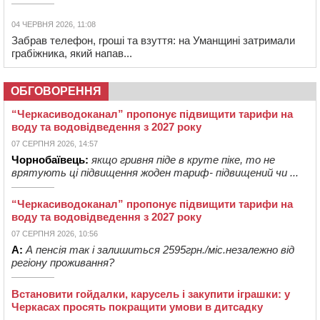
04 ЧЕРВНЯ 2026, 11:08
Забрав телефон, гроші та взуття: на Уманщині затримали
грабіжника, який напав...
ОБГОВОРЕННЯ
“Черкасиводоканал” пропонує підвищити тарифи на
воду та водовідведення з 2027 року
07 СЕРПНЯ 2026, 14:57
Чорнобаївець:
якщо гривня піде в круте піке, то не
врятують ці підвищення жоден тариф- підвищений чи ...
“Черкасиводоканал” пропонує підвищити тарифи на
воду та водовідведення з 2027 року
07 СЕРПНЯ 2026, 10:56
А:
А пенсія так і залишиться 2595грн./міс.незалежно від
регіону проживання?
Встановити гойдалки, карусель і закупити іграшки: у
Черкасах просять покращити умови в дитсадку