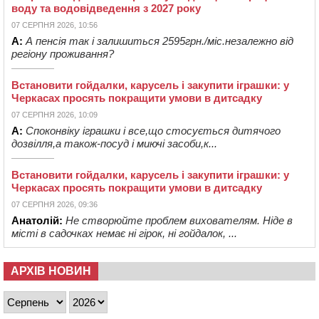
воду та водовідведення з 2027 року
07 СЕРПНЯ 2026, 10:56
А:
А пенсія так і залишиться 2595грн./міс.незалежно від
регіону проживання?
Встановити гойдалки, карусель і закупити іграшки: у
Черкасах просять покращити умови в дитсадку
07 СЕРПНЯ 2026, 10:09
А:
Споконвіку іграшки і все,що стосується дитячого
дозвілля,а також-посуд і миючі засоби,к...
Встановити гойдалки, карусель і закупити іграшки: у
Черкасах просять покращити умови в дитсадку
07 СЕРПНЯ 2026, 09:36
Анатолій:
Не створюйте проблем вихователям. Ніде в
місті в садочках немає ні гірок, ні гойдалок, ...
АРХІВ НОВИН