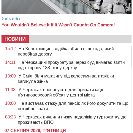
НОВИНИ
15:12
На Золотоніщині водійка збила пішохода, який
перебігав дорогу
14:11
На Черкащині прокуратура через суд вимагає взяти
під охорону 188-річну церкву
13:00
У Смілі біля магазину під колесами вантажівки
загинула жінка
11:33
У Черкасах пропонують для приватизації
п’ятиповерховий об’єкт у центрі міста
10:00
Не вистачає стажу для пенсії: як його докупити та що
потрібно знати
08:23
У Черкасах виявили низку недоліків у гуртожитку, де
проживають ВПО
07 СЕРПНЯ 2026, П'ЯТНИЦЯ