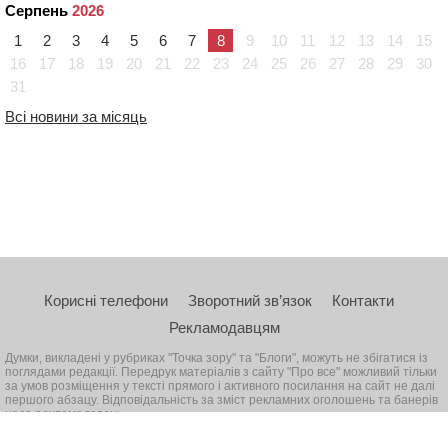
Серпень
2026
1
2
3
4
5
6
7
8
9
10
11
12
13
14
15
16
17
18
19
20
21
22
23
24
25
26
27
28
29
30
31
Всі новини за місяць
Корисні телефони
Зворотний зв’язок
Контакти
Рекламодавцям
Думки, викладені у рубриках "Точка зору" та "Блоги", можуть не збігатися із
поглядами редакції. Передрук матеріалів з сайту "Про все" можливий тільки
за умов розміщення у тексті прямого і активного посилання на сайт не далі
першого абзацу. Відповідальність за зміст рекламних оголошень та банерів
несе рекламодавець
© 2026, Всі права захищені