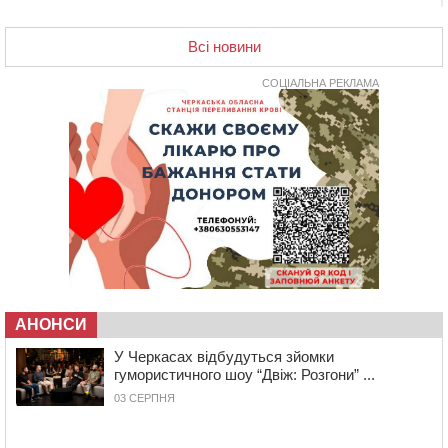
20:55
На Черкащині врятували рідкісного чорного грифа
(ФОТО)
Всі новини
20:13
Черкаси виділять близько 20 млн грн на роботу
ліцею “Перспектива” до кінця року
СОЦІАЛЬНА РЕКЛАМА
19:34
На Уманщині суд припинив право оренди земельних
ділянок, незаконно переданих іноземцем
19:00
Вихователька з Черкас і дві педагогині з області
стали фіналістками Global Teacher Prize Ukraine 2026
18:23
Зарядка, йога, сапи та нові знайомства: у Черкасах
закрили сезон літнього табору для людей поважного
віку
17:48
“Це страшна несправедливість”: мати хворого на
СМА 13-річного хлопця із Драбівщини просить
ОВА виділити кошти на дороговартісні ліки
АНОНСИ
17:15
На Уманщині судитимуть колишню очільницю відділу
У Черкасах відбудуться зйомки
освіти через закупівлю електрики за завищеною
гумористичного шоу “Двіж: Розгони” ...
ціною
03 СЕРПНЯ
16:40
У Черкасах провели в останню путь двох
загиблих воїнів