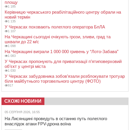
площу
1 185
Керівницю черкаського реабілітаційного центру обрали на
новий термін
1 135
У Черкасах поховають полеглого оператора БпЛА
1 107
На Черкащині сьогодні очікують грози, зливи, град та
шквали до 22 м/с
1 098
На Черкащині виграли 1 000 000 гривень у “Лото-Забава”
1 083
У Черкасах пропонують для приватизації п’ятиповерховий
об’єкт у центрі міста
1 030
У Черкасах забудовника зобов’язали розблокувати тротуар
біля майбутнього торговельного центру (ФОТО)
917
СХОЖІ НОВИНИ
05 СЕРПНЯ 2026, 16:55
На Лисянщині проведуть в останню путь полеглого
внаслідок атаки FPV-дрона воїна