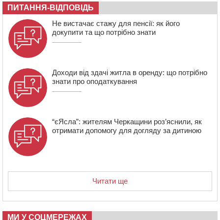
ПИТАННЯ-ВІДПОВІДЬ
10:54
На Черкащині кількість укриттів збільшилась
уп’ятеро з початку повномасштабної війни
Не вистачає стажу для пенсії: як його
докупити та що потрібно знати
Доходи від здачі житла в оренду: що потрібно
знати про оподаткування
“єЯсла”: жителям Черкащини роз’яснили, як
отримати допомогу для догляду за дитиною
Читати ще
МИ У СОЦМЕРЕЖАХ