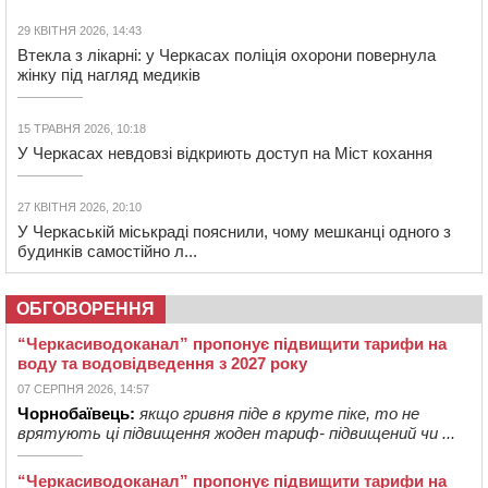
29 КВІТНЯ 2026, 14:43
Втекла з лікарні: у Черкасах поліція охорони повернула
жінку під нагляд медиків
15 ТРАВНЯ 2026, 10:18
У Черкасах невдовзі відкриють доступ на Міст кохання
27 КВІТНЯ 2026, 20:10
У Черкаській міськраді пояснили, чому мешканці одного з
будинків самостійно л...
ОБГОВОРЕННЯ
“Черкасиводоканал” пропонує підвищити тарифи на
воду та водовідведення з 2027 року
07 СЕРПНЯ 2026, 14:57
Чорнобаївець:
якщо гривня піде в круте піке, то не
врятують ці підвищення жоден тариф- підвищений чи ...
“Черкасиводоканал” пропонує підвищити тарифи на