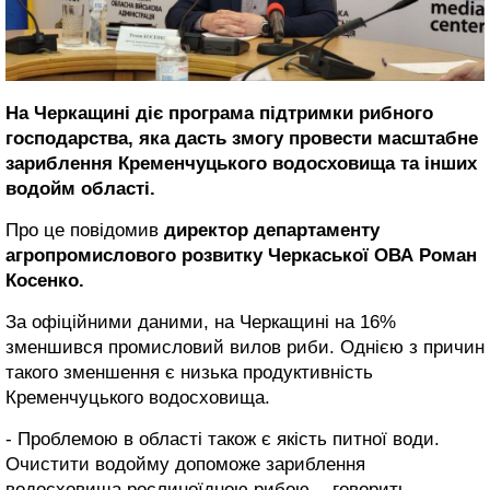
На Черкащині діє програма підтримки рибного
господарства, яка дасть змогу провести масштабне
зариблення Кременчуцького водосховища та інших
водойм області.
Про це повідомив
директор департаменту
агропромислового розвитку Черкаської ОВА Роман
Косенко.
За офіційними даними, на Черкащині на 16%
зменшився промисловий вилов риби. Однією з причин
такого зменшення є низька продуктивність
Кременчуцького водосховища.
- Проблемою в області також є якість питної води.
Очистити водойму допоможе зариблення
водосховища рослиноїдною рибою, - говорить