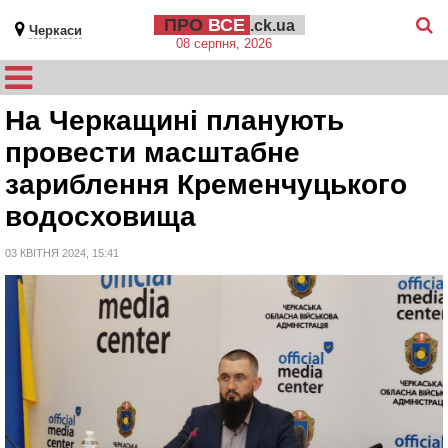
ПРО
ВСЕ
.ck.ua
Черкаси
08 серпня, 2026
На Черкащині планують
провести масштабне
зариблення Кременчуцького
водосховища
03 КВІТНЯ 2024, 15:41