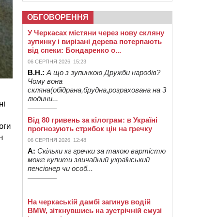
ОБГОВОРЕННЯ
У Черкасах містяни через нову скляну
зупинку і вирізані дерева потерпають
від спеки: Бондаренко о...
06 СЕРПНЯ 2026, 15:23
В.Н.:
А що з зупинкою Дружби народів?
Чому вона
скляна(обідрана,брудна,розрахована на 3
людини...
ні
Від 80 гривень за кілограм: в Україні
оги
прогнозують стрибок цін на гречку
н
06 СЕРПНЯ 2026, 12:48
А:
Скільки кг гречки за такою вартістю
може купити звичайний український
пенсіонер чи особ...
На черкаській дамбі загинув водій
BMW, зіткнувшись на зустрічній смузі