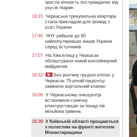
зросла кількість постраждалих від
укусів тварин
18:15
Черкаська тренувальна квартира
стала прикладом для громад з
усієї України
17:40
ЧНУ увійшов до 50
найпопулярніших вишів України
серед вступників
17:07
На Хімселищі у Черкасах
облаштували новий контейнерний
майданчик
16:32
Без розтину грудної клітки: у
Черкасах 75-річній пацієнтці
замінили аортальний клапан
16:00
У Черкаському онкоцентрі
встановили сонячну
електростанцію за понад пів
мільйона гривень
15:30
У Київській області прощаються
з полеглим на фронті жителем
Монастирищини