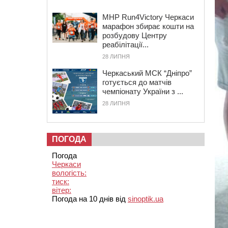
MHP Run4Victory Черкаси
марафон збирає кошти на
розбудову Центру
реабілітації...
28 ЛИПНЯ
Черкаський МСК “Дніпро”
готується до матчів
чемпіонату України з ...
28 ЛИПНЯ
ПОГОДА
Погода
Черкаси
вологість:
тиск:
вітер:
Погода на 10 днів від
sinoptik.ua