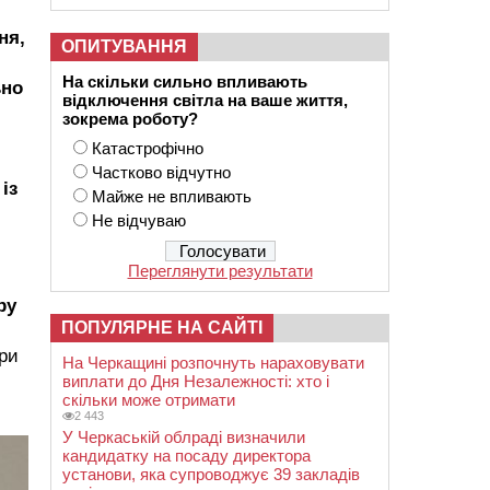
ня,
ОПИТУВАННЯ
На скільки сильно впливають
ьно
відключення світла на ваше життя,
зокрема роботу?
Катастрофічно
Частково відчутно
із
Майже не впливають
Не відчуваю
Переглянути результати
ру
ПОПУЛЯРНЕ НА САЙТІ
ори
На Черкащині розпочнуть нараховувати
виплати до Дня Незалежності: хто і
скільки може отримати
2 443
У Черкаській облраді визначили
кандидатку на посаду директора
установи, яка супроводжує 39 закладів