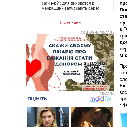
загинув?”: для вихователів
пр
Черкащини запускають серію
Ло
унікальних тренінгів
ст
Всі новини
12:14
На Золотоніщині вже десяту
ор
добу гасять пожежу торфу
з 
СОЦІАЛЬНА РЕКЛАМА
гр
11:35
Від 80 гривень за кілограм: в
Україні прогнозують стрибок цін на
до
гречку
пе
10:56
Захисника зі Звенигородщини,
мі
який обороняв Авдіївку,
нагородили “Комбатантським
Про
хрестом”
отр
10:10
На Черкащині п’яний мотоцикліст
сл
зіткнувся з мопедом: двоє людей у
Ек
лікарні
зос
РЕКЛАМА
09:42
Ветерани МСК “Дніпро” вибороли
про
бронзу чемпіонату України
гіг
08:57
На Уманщині підрядника
зобов’язали сплатити понад 670
тис грн штрафу за незаконні зміни
до договору