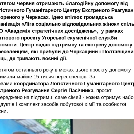
отягом червня отримають благодійну допомогу від
гістичного Гуманітарного Центру Екстреного Реагуван
вореного у Черкасах. Ідею втілює громадська
ганізація «Ліга соціально відповідальних жінок» спіл
ГО «Академія стратегічних досліджень», у рамках
антового проєкту Угорської екуменічної служби
помоги. Центр надає підтримку та екстрену допомогу
реселенцям, які прибули до Черкащини і Полтавщини 
сць, де тривають воєнні дії.
тягом останнього року в межах цього проєкту допомогу
имали майже 15 тисяч переселенців. За
овами
координатора Логістичного Гуманітарного Цент
стреного Реагування Сергія Пасічника
, проєкт
ереджено на підтримці саме сімей - кожна отримує наб
дуктів і комплект засобів побутової хімії та особистої
ієни.