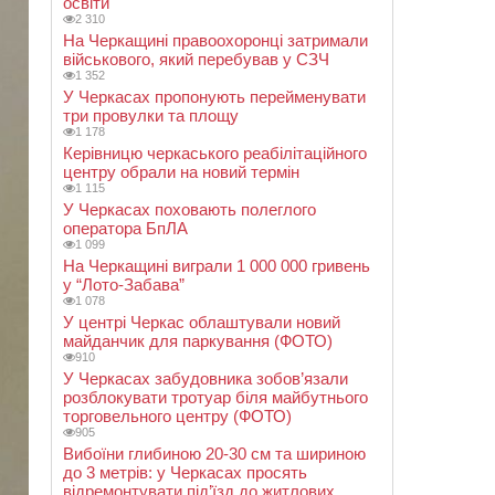
освіти
2 310
На Черкащині правоохоронці затримали
військового, який перебував у СЗЧ
1 352
У Черкасах пропонують перейменувати
три провулки та площу
1 178
Керівницю черкаського реабілітаційного
центру обрали на новий термін
1 115
У Черкасах поховають полеглого
оператора БпЛА
1 099
На Черкащині виграли 1 000 000 гривень
у “Лото-Забава”
1 078
У центрі Черкас облаштували новий
майданчик для паркування (ФОТО)
910
У Черкасах забудовника зобов’язали
розблокувати тротуар біля майбутнього
торговельного центру (ФОТО)
905
Вибоїни глибиною 20-30 см та шириною
до 3 метрів: у Черкасах просять
відремонтувати під’їзд до житлових