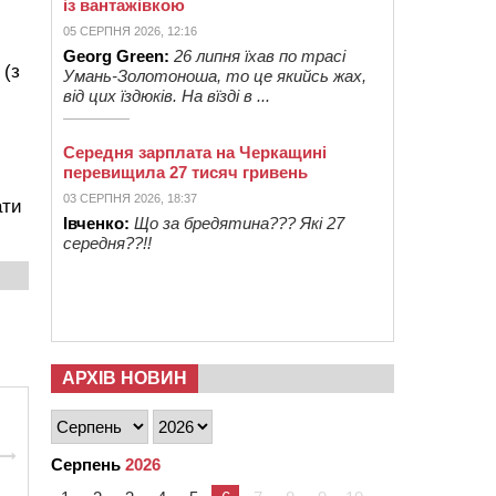
із вантажівкою
05 СЕРПНЯ 2026, 12:16
Georg Green:
26 липня їхав по трасі
 (з
Умань-Золотоноша, то це якийсь жах,
від цих їздюків. На вїзді в ...
Середня зарплата на Черкащині
перевищила 27 тисяч гривень
03 СЕРПНЯ 2026, 18:37
ати
Івченко:
Що за бредятина??? Які 27
середня??!!
АРХІВ НОВИН
Серпень
2026