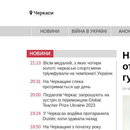
Черкаси
НОВИНИ
ВІЙНА В УКРАЇНІ
АНО
Н
НОВИНИ
21:13
Вісім медалей, з яких чотири
о
золоті: черкаські спортсмени
тріумфували на чемпіонаті України
г
20:31
На Черкащині спека
протримається ще день
09 Ч
20:00
Педагогів Черкас запрошують на
зустріч із переможцем Global
Teacher Prize Ukraine 2023
19:24
У Черкасах водійка протаранила
Duster, коли здавала назад
18:50
На Черкащині з початку року