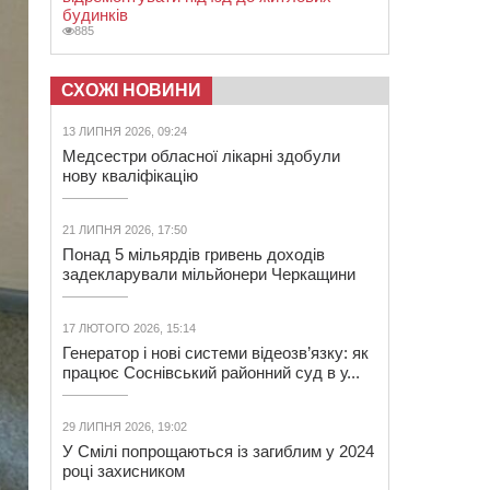
будинків
885
СХОЖІ НОВИНИ
13 ЛИПНЯ 2026, 09:24
Медсестри обласної лікарні здобули
нову кваліфікацію
21 ЛИПНЯ 2026, 17:50
Понад 5 мільярдів гривень доходів
задекларували мільйонери Черкащини
17 ЛЮТОГО 2026, 15:14
Генератор і нові системи відеозв’язку: як
працює Соснівський районний суд в у...
29 ЛИПНЯ 2026, 19:02
У Смілі попрощаються із загиблим у 2024
році захисником