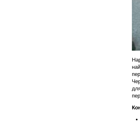
Нар
най
пер
Чер
для
пер
Ко