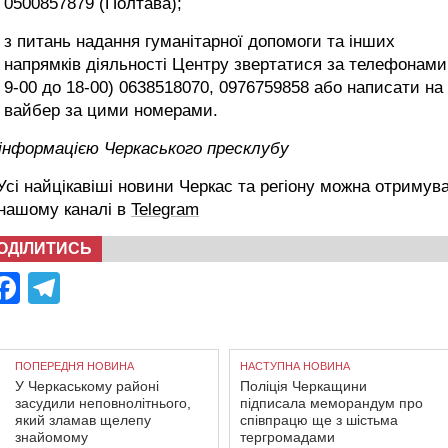
0500857879 (Полтава);
з питань надання гуманітарної допомоги та інших
напрямків діяльності Центру звертатися за телефонами
9-00 до 18-00) 0638518070, 0976759858 або написати на
вайбер за цими номерами.
 інформацією Черкаського пресклубу
сі найцікавіші новини Черкас та регіону можна отримув
 нашому каналі в
Telegram
ОДІЛИТИСЬ
Facebook
Telegram
ПОПЕРЕДНЯ НОВИНА
НАСТУПНА НОВИНА
У Черкаському районі
Поліція Черкащини
засудили неповнолітнього,
підписала меморандум про
який зламав щелепу
співпрацю ще з шістьма
знайомому
тергромадами