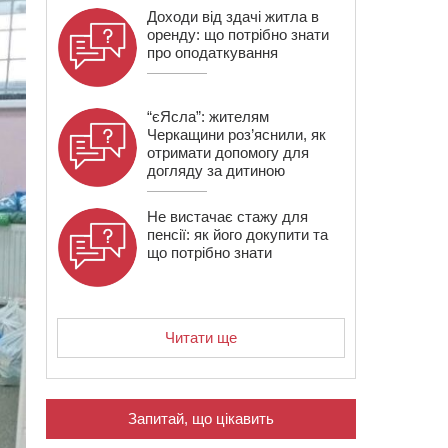
Доходи від здачі житла в
оренду: що потрібно знати
про оподаткування
“єЯсла”: жителям
Черкащини роз’яснили, як
отримати допомогу для
догляду за дитиною
Не вистачає стажу для
пенсії: як його докупити та
що потрібно знати
Читати ще
Запитай, що цікавить