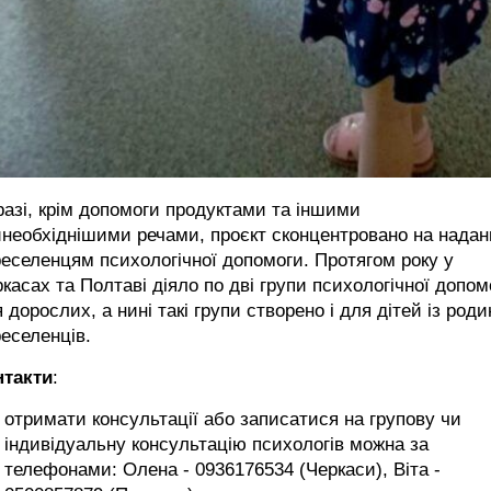
азі, крім допомоги продуктами та іншими
необхіднішими речами, проєкт сконцентровано на надан
еселенцям психологічної допомоги. Протягом року у
касах та Полтаві діяло по дві групи психологічної допом
 дорослих, а нині такі групи створено і для дітей із роди
еселенців.
нтакти
:
отримати консультації або записатися на групову чи
індивідуальну консультацію психологів можна за
телефонами: Олена - 0936176534 (Черкаси), Віта -