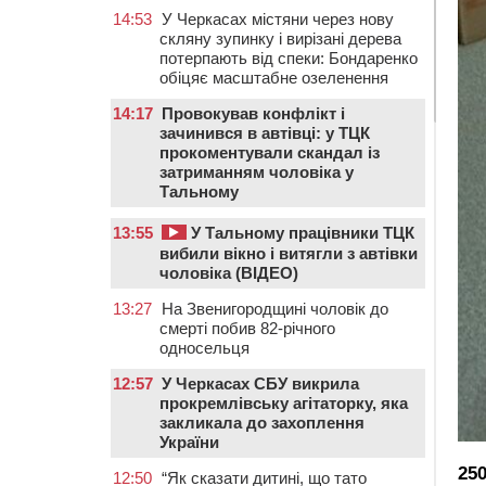
14:53
У Черкасах містяни через нову
скляну зупинку і вирізані дерева
потерпають від спеки: Бондаренко
обіцяє масштабне озеленення
14:17
Провокував конфлікт і
зачинився в автівці: у ТЦК
прокоментували скандал із
затриманням чоловіка у
Тальному
13:55
У Тальному працівники ТЦК
вибили вікно і витягли з автівки
чоловіка (ВІДЕО)
13:27
На Звенигородщині чоловік до
смерті побив 82-річного
односельця
12:57
У Черкасах СБУ викрила
прокремлівську агітаторку, яка
закликала до захоплення
України
25
12:50
“Як сказати дитині, що тато