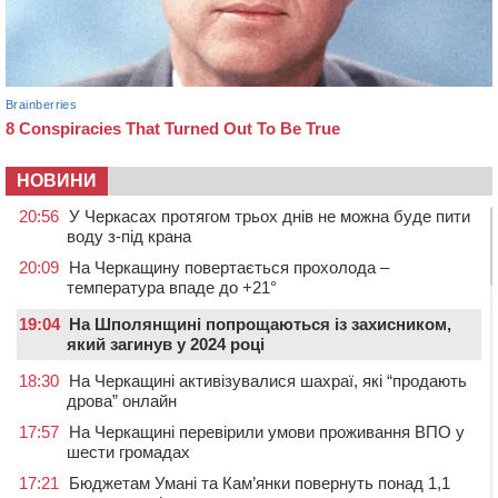
НОВИНИ
20:56
У Черкасах протягом трьох днів не можна буде пити
воду з-під крана
20:09
На Черкащину повертається прохолода –
температура впаде до +21°
19:04
На Шполянщині попрощаються із захисником,
який загинув у 2024 році
18:30
На Черкащині активізувалися шахраї, які “продають
дрова” онлайн
17:57
На Черкащині перевірили умови проживання ВПО у
шести громадах
17:21
Бюджетам Умані та Кам’янки повернуть понад 1,1