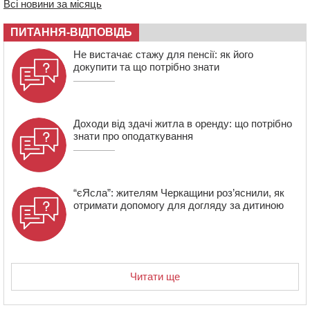
Всі новини за місяць
звернулася до суду
17:27
У Черкасах триває завершальний етап прийому заяв
ПИТАННЯ-ВІДПОВІДЬ
на літній відпочинок дітей пільгових категорій
Не вистачає стажу для пенсії: як його
15:32
«Будеш пожежним!»: рятувальник з Умані про
докупити та що потрібно знати
професію, що почалася з його власного порятунку
Доходи від здачі житла в оренду: що потрібно
знати про оподаткування
“єЯсла”: жителям Черкащини роз’яснили, як
отримати допомогу для догляду за дитиною
Читати ще