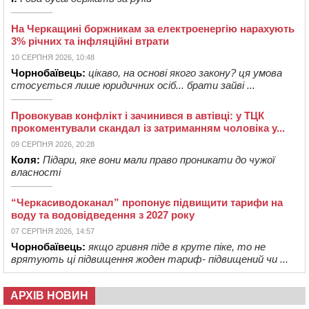
На Черкащині боржникам за електроенергію нарахують
3% річних та інфляційні втрати
10 СЕРПНЯ 2026, 10:48
Чорнобаївець:
цікаво, на основі якого закону? ця умова
стосується лише юридичних осіб... брати зайві ...
Провокував конфлікт і зачинився в автівці: у ТЦК
прокоментували скандал із затриманням чоловіка у...
09 СЕРПНЯ 2026, 20:28
Коля:
Підари, яке вони мали право проникати до чужої
власності
“Черкасиводоканал” пропонує підвищити тарифи на
воду та водовідведення з 2027 року
07 СЕРПНЯ 2026, 14:57
Чорнобаївець:
якщо гривня піде в круте піке, то не
врятують ці підвищення жоден тариф- підвищений чи ...
АРХІВ НОВИН