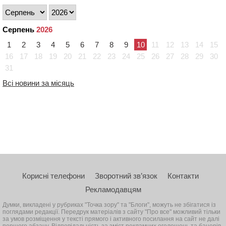
Серпень
2026
1
2
3
4
5
6
7
8
9
10
11
12
13
14
15
16
17
18
19
20
21
22
23
24
25
26
27
28
29
30
31
Всі новини за місяць
Корисні телефони
Зворотний зв’язок
Контакти
Рекламодавцям
Думки, викладені у рубриках "Точка зору" та "Блоги", можуть не збігатися із
поглядами редакції. Передрук матеріалів з сайту "Про все" можливий тільки
за умов розміщення у тексті прямого і активного посилання на сайт не далі