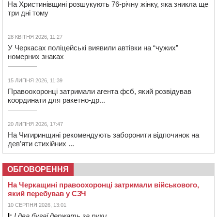
На Христинівщині розшукують 76-річну жінку, яка зникла ще
три дні тому
28 КВІТНЯ 2026, 11:27
У Черкасах поліцейські виявили автівки на “чужих”
номерних знаках
15 ЛИПНЯ 2026, 11:39
Правоохоронці затримали агента фсб, який розвідував
координати для ракетно-др...
20 ЛИПНЯ 2026, 17:47
На Чигиринщині рекомендують заборонити відпочинок на
дев’яти стихійних ...
ОБГОВОРЕННЯ
На Черкащині правоохоронці затримали військового,
який перебував у СЗЧ
10 СЕРПНЯ 2026, 13:01
І:
І два бугаї держать за руки