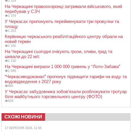
2 324
На Черкащині правоохоронці затримали військового, який
перебував у СЗЧ
1 379
У Черкасах пропонують перейменувати три провулки та
площу
1 203
Керівницю черкаського реабілітаційного центру обрали на
новий термін
1 150
На Черкащині сьогодні очікують грози, зливи, град та
шквали до 22 м/с
1 130
На Черкащині виграли 1 000 000 гривень у “Лото-Забава”
1 089
“Черкасиводоканал” пропонує підвищити тарифи на воду та
водовідведення з 2027 року
965
У Черкасах забудовника зобов’язали розблокувати тротуар
біля майбутнього торговельного центру (ФОТО)
928
СХОЖІ НОВИНИ
17 БЕРЕЗНЯ 2026, 11:55