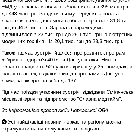
ЕМД у Черкаській області збільшилося з 395 млн грн
до 443 млн грн. Завдяки цьому середня зарплата
лікаря екстреної допомоги в області зросла з 31,8 тис.
грн до 44,3 тис. грн. Зарплата парамедиків
підвищилася з 23 тис. грн до 28,1 тис. грн, а екстрених
медичних техніків - із 20,1 тис. грн до 23,3 тис. грн.
Також під час зустрічі йшлося про розвиток програм
«Скринінг здоров’я 40+» та Доступні ліки. Нині в
області працюють 52 пункти скринінгу у 25 громадах, а
кількість аптек, підключених до програми «Доступні
ліки», за рік зросла зі 55 до 137.
Під час поїздки учасники зустрічі відвідали Смілянська
міська лікарня та підприємство "Славна медтайм".
За інформацією пресслужби Черкаської ОВА
Усі найцікавіші новини Черкас та регіону можна
отримувати на нашому каналі в
Telegram