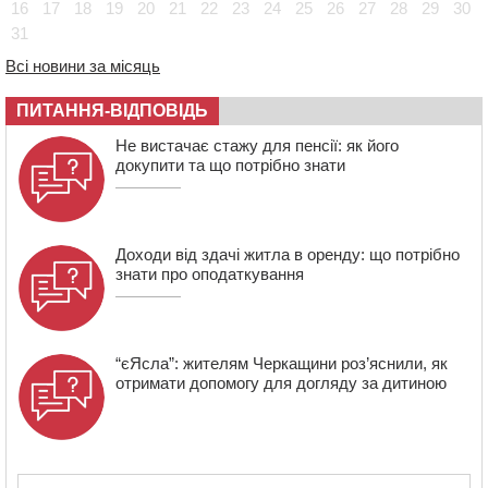
16
17
18
19
20
21
22
23
24
25
26
27
28
29
30
17:48
“Це страшна несправедливість”: мати хворого на
31
СМА 13-річного хлопця із Драбівщини просить
Всі новини за місяць
ОВА виділити кошти на дороговартісні ліки
17:15
На Уманщині судитимуть колишню очільницю відділу
ПИТАННЯ-ВІДПОВІДЬ
освіти через закупівлю електрики за завищеною
ціною
Не вистачає стажу для пенсії: як його
докупити та що потрібно знати
16:40
У Черкасах провели в останню путь двох
загиблих воїнів
Доходи від здачі житла в оренду: що потрібно
знати про оподаткування
“єЯсла”: жителям Черкащини роз’яснили, як
отримати допомогу для догляду за дитиною