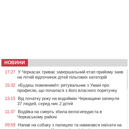
НОВИНИ
17:27
У Черкасах триває завершальний етап прийому заяв
на літній відпочинок дітей пільгових категорій
15:32
«Будеш пожежним!»: рятувальник з Умані про
професію, що почалася з його власного порятунку
13:15
Від початку року на водоймах Черкащини загинули
37 людей, серед них 2 дітей
11:37
Водійка на смерть збила велосипедиста в
Черкаському районі
09:59
Напав на собаку з палицею та намагався наїхати на