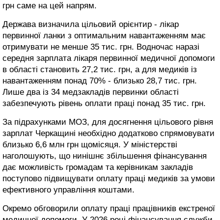
грн саме на цей напрям.
Держава визначила цільовий орієнтир - лікар
первинної ланки з оптимальним навантаженням має
отримувати не менше 35 тис. грн. Водночас наразі
середня зарплата лікаря первинної медичної допомоги
в області становить 27,2 тис. грн, а для медиків із
навантаженням понад 70% - близько 28,7 тис. грн.
Лише два із 34 медзакладів первинки області
забезпечують рівень оплати праці понад 35 тис. грн.
За підрахунками МОЗ, для досягнення цільового рівня
зарплат Черкащині необхідно додатково спрямовувати
близько 6,6 млн грн щомісяця. У міністерстві
наголошують, що нинішнє збільшення фінансування
дає можливість громадам та керівникам закладів
поступово підвищувати оплату праці медиків за умови
ефективного управління коштами.
Окремо обговорили оплату праці працівників екстреної
медичної допомоги. У 2026 році фінансування служби