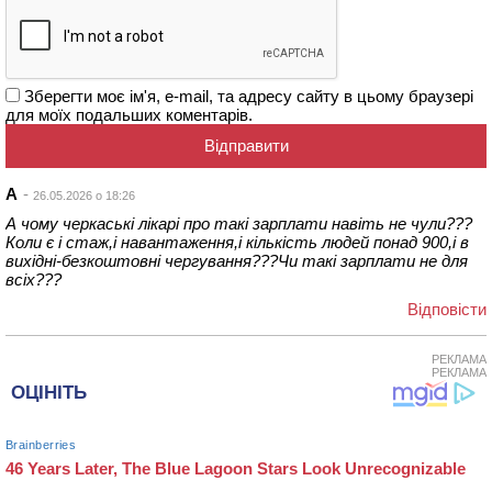
Зберегти моє ім'я, e-mail, та адресу сайту в цьому браузері
для моїх подальших коментарів.
А
26.05.2026 о 18:26
А чому черкаські лікарі про такі зарплати навіть не чули???
Коли є і стаж,і навантаження,і кількість людей понад 900,і в
вихідні-безкоштовні чергування???Чи такі зарплати не для
всіх???
Відповіcти
РЕКЛАМА
РЕКЛАМА