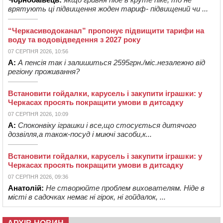
врятують ці підвищення жоден тариф- підвищений чи ...
“Черкасиводоканал” пропонує підвищити тарифи на
воду та водовідведення з 2027 року
07 СЕРПНЯ 2026, 10:56
А:
А пенсія так і залишиться 2595грн./міс.незалежно від
регіону проживання?
Встановити гойдалки, карусель і закупити іграшки: у
Черкасах просять покращити умови в дитсадку
07 СЕРПНЯ 2026, 10:09
А:
Споконвіку іграшки і все,що стосується дитячого
дозвілля,а також-посуд і миючі засоби,к...
Встановити гойдалки, карусель і закупити іграшки: у
Черкасах просять покращити умови в дитсадку
07 СЕРПНЯ 2026, 09:36
Анатолій:
Не створюйте проблем вихователям. Ніде в
місті в садочках немає ні гірок, ні гойдалок, ...