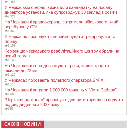
2 466
У Черкаській облраді визначили кандидатку на посаду
директора установи, яка супроводжує 39 закладів освіти
2 321
На Черкащині правоохоронці затримали військового, який
перебував у СЗЧ
1 365
У Черкасах пропонують перейменувати три провулки та
площу
1 189
Керівницю черкаського реабілітаційного центру обрали на
новий термін
1 140
На Черкащині сьогодні очікують грози, зливи, град та
шквали до 22 м/с
1 120
У Черкасах поховають полеглого оператора БпЛА
1 110
На Черкащині виграли 1 000 000 гривень у “Лото-Забава”
1 085
“Черкасиводоканал” пропонує підвищити тарифи на воду та
водовідведення з 2027 року
938
СХОЖІ НОВИНИ