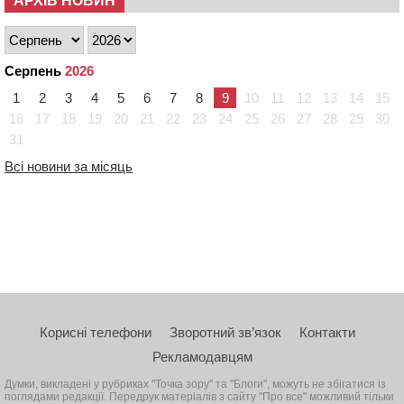
АРХІВ НОВИН
Серпень
2026
1
2
3
4
5
6
7
8
9
10
11
12
13
14
15
16
17
18
19
20
21
22
23
24
25
26
27
28
29
30
31
Всі новини за місяць
Корисні телефони
Зворотний зв’язок
Контакти
Рекламодавцям
Думки, викладені у рубриках "Точка зору" та "Блоги", можуть не збігатися із
поглядами редакції. Передрук матеріалів з сайту "Про все" можливий тільки