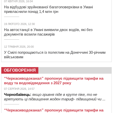
07 КВІТНЯ 2026, 16:04
На відбудові зруйнованої багатоповерхівки в Умані
привласнили понад 1,4 млн грн
19 ЛЮТОГО 2026, 12:30
На автостанції в Умані виявили двох водіїв, які без
документів возили пасажирів
12 ТРАВНЯ 2026, 20:00
У Смілі попрощаються із полеглим на Донеччині 30-річним
військовим
ОБГОВОРЕННЯ
“Черкасиводоканал” пропонує підвищити тарифи на
воду та водовідведення з 2027 року
07 СЕРПНЯ 2026, 14:57
Чорнобаївець:
якщо гривня піде в круте піке, то не
врятують ці підвищення жоден тариф- підвищений чи ...
“Черкасиводоканал” пропонує підвищити тарифи на