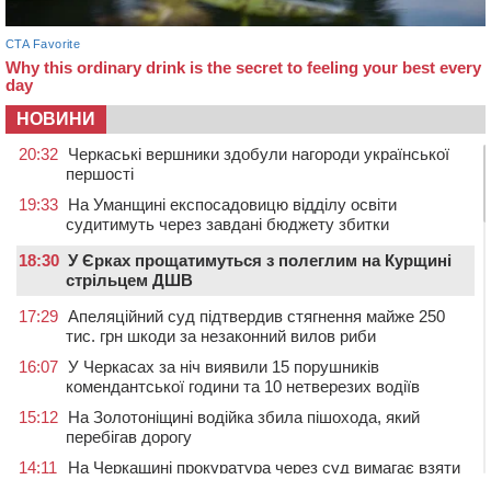
НОВИНИ
20:32
Черкаські вершники здобули нагороди української
першості
19:33
На Уманщині експосадовицю відділу освіти
судитимуть через завдані бюджету збитки
18:30
У Єрках прощатимуться з полеглим на Курщині
стрільцем ДШВ
17:29
Апеляційний суд підтвердив стягнення майже 250
тис. грн шкоди за незаконний вилов риби
16:07
У Черкасах за ніч виявили 15 порушників
комендантської години та 10 нетверезих водіїв
15:12
На Золотоніщині водійка збила пішохода, який
перебігав дорогу
14:11
На Черкащині прокуратура через суд вимагає взяти
під охорону 188-річну церкву