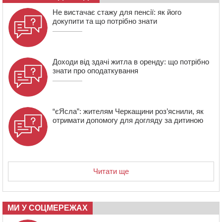
13:40
На Кам’янщині сталася масштабна пожежа
Не вистачає стажу для пенсії: як його
сміттєзвалища
докупити та що потрібно знати
Доходи від здачі житла в оренду: що потрібно
знати про оподаткування
“єЯсла”: жителям Черкащини роз’яснили, як
отримати допомогу для догляду за дитиною
Читати ще
МИ У СОЦМЕРЕЖАХ