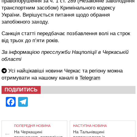
правопорушення за ч. 1 ст. 289 (Незаконне заволодіння
транспортним засобом) Кримінального кодексу
України. Вирішується питання щодо обрання
запобіжного заходу.
Санкція статті передбачає позбавлення волі на строк
від трьох до п’яти років.
За інформацією пресслужби Нацполіції в Черкаській
області
Усі найцікавіші новини Черкас та регіону можна
отримувати на нашому каналі в
Telegram
ПОДІЛИТИСЬ
Facebook
Telegram
ПОПЕРЕДНЯ НОВИНА
НАСТУПНА НОВИНА
На Черкащині
На Тальнівщині
прогнозують потепління
попрощалися із