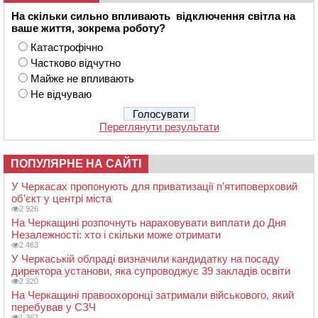
На скільки сильно впливають відключення світла на
ваше життя, зокрема роботу?
Катастрофічно
Частково відчутно
Майже не впливають
Не відчуваю
Переглянути результати
ПОПУЛЯРНЕ НА САЙТІ
У Черкасах пропонують для приватизації п’ятиповерховий
об’єкт у центрі міста
2 926
На Черкащині розпочнуть нараховувати виплати до Дня
Незалежності: хто і скільки може отримати
2 463
У Черкаській облраді визначили кандидатку на посаду
директора установи, яка супроводжує 39 закладів освіти
2 320
На Черкащині правоохоронці затримали військового, який
перебував у СЗЧ
1 362