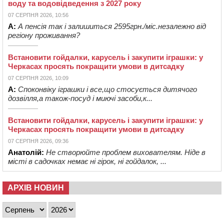
воду та водовідведення з 2027 року
07 СЕРПНЯ 2026, 10:56
А:
А пенсія так і залишиться 2595грн./міс.незалежно від
регіону проживання?
Встановити гойдалки, карусель і закупити іграшки: у
Черкасах просять покращити умови в дитсадку
07 СЕРПНЯ 2026, 10:09
А:
Споконвіку іграшки і все,що стосується дитячого
дозвілля,а також-посуд і миючі засоби,к...
Встановити гойдалки, карусель і закупити іграшки: у
Черкасах просять покращити умови в дитсадку
07 СЕРПНЯ 2026, 09:36
Анатолій:
Не створюйте проблем вихователям. Ніде в
місті в садочках немає ні гірок, ні гойдалок, ...
АРХІВ НОВИН