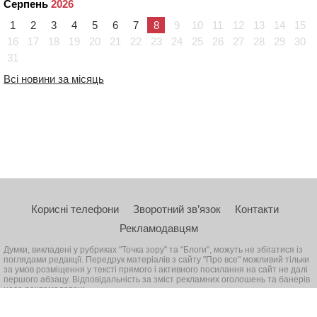
Серпень
2026
1
2
3
4
5
6
7
8
9
10
11
12
13
14
15
16
17
18
19
20
21
22
23
24
25
26
27
28
29
30
31
Всі новини за місяць
Корисні телефони
Зворотний зв’язок
Контакти
Рекламодавцям
Думки, викладені у рубриках "Точка зору" та "Блоги", можуть не збігатися із
поглядами редакції. Передрук матеріалів з сайту "Про все" можливий тільки
за умов розміщення у тексті прямого і активного посилання на сайт не далі
першого абзацу. Відповідальність за зміст рекламних оголошень та банерів
несе рекламодавець
© 2026, Всі права захищені