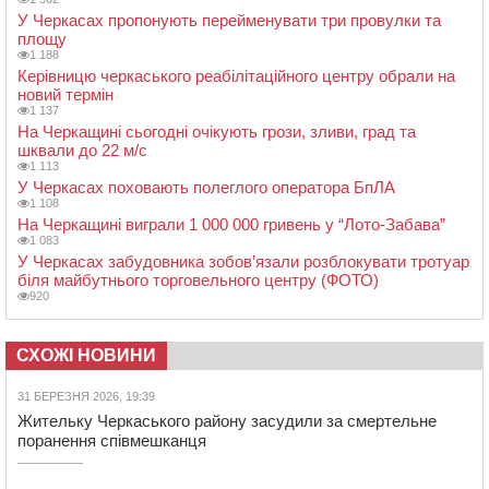
У Черкасах пропонують перейменувати три провулки та
площу
1 188
Керівницю черкаського реабілітаційного центру обрали на
новий термін
1 137
На Черкащині сьогодні очікують грози, зливи, град та
шквали до 22 м/с
1 113
У Черкасах поховають полеглого оператора БпЛА
1 108
На Черкащині виграли 1 000 000 гривень у “Лото-Забава”
1 083
У Черкасах забудовника зобов’язали розблокувати тротуар
біля майбутнього торговельного центру (ФОТО)
920
СХОЖІ НОВИНИ
31 БЕРЕЗНЯ 2026, 19:39
Жительку Черкаського району засудили за смертельне
поранення співмешканця