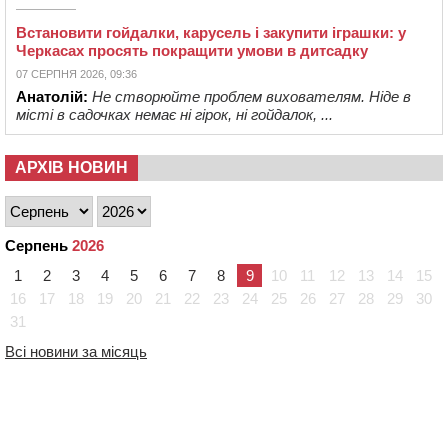
Встановити гойдалки, карусель і закупити іграшки: у
Черкасах просять покращити умови в дитсадку
07 СЕРПНЯ 2026, 09:36
Анатолій:
Не створюйте проблем вихователям. Ніде в
місті в садочках немає ні гірок, ні гойдалок, ...
АРХІВ НОВИН
Серпень
2026
1
2
3
4
5
6
7
8
9
10
11
12
13
14
15
16
17
18
19
20
21
22
23
24
25
26
27
28
29
30
31
Всі новини за місяць