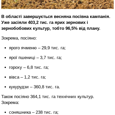
В області завершується весняна посівна кампанія.
Уже засіяли 403,2 тис. га ярих зернових і
зернобобових культур, тобто 96,5% від плану.
Зокрема, посіяно:
ярого ячменю – 29,9 тис. га;
ярої пшениці – 3,7 тис. га;
гороху – 6,8 тис. га;
вівса – 1,2 тис. га;
кукурудзи – 360,8 тис. га.
Також посіяно 364,1 тис. га технічних культур.
Зокрема:
соняшника – 238 тис. га;