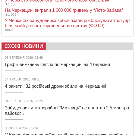
1 108
На Черкащині виграли 1 000 000 гривень у “Лото-Забава”
1 083
У Черкасах забудовника зобов’язали розблокувати тротуар
біля майбутнього торговельного центру (ФОТО)
921
СХОЖІ НОВИНИ
03 БЕРЕЗНЯ 2026, 21:49
Графік вимкнень світла по Черкащині на 4 березня
14 ТРАВНЯ 2026, 08:10
4 ракети і 32 російські дрони збили на Черкащині
04 БЕРЕЗНЯ 2026, 08:25
Забудовник у мікрорайоні “Митниця” не сплатив 2,5 млн грн
пайовог...
09 КВІТНЯ 2026, 12:40
У Корсуні зустріли воїна, який понад півтора року пробув у