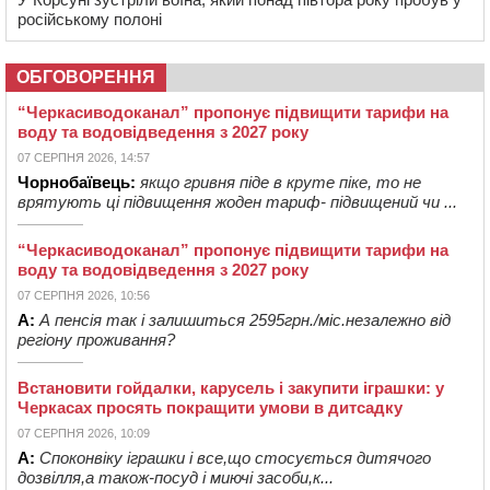
російському полоні
ОБГОВОРЕННЯ
“Черкасиводоканал” пропонує підвищити тарифи на
воду та водовідведення з 2027 року
07 СЕРПНЯ 2026, 14:57
Чорнобаївець:
якщо гривня піде в круте піке, то не
врятують ці підвищення жоден тариф- підвищений чи ...
“Черкасиводоканал” пропонує підвищити тарифи на
воду та водовідведення з 2027 року
07 СЕРПНЯ 2026, 10:56
А:
А пенсія так і залишиться 2595грн./міс.незалежно від
регіону проживання?
Встановити гойдалки, карусель і закупити іграшки: у
Черкасах просять покращити умови в дитсадку
07 СЕРПНЯ 2026, 10:09
А:
Споконвіку іграшки і все,що стосується дитячого
дозвілля,а також-посуд і миючі засоби,к...