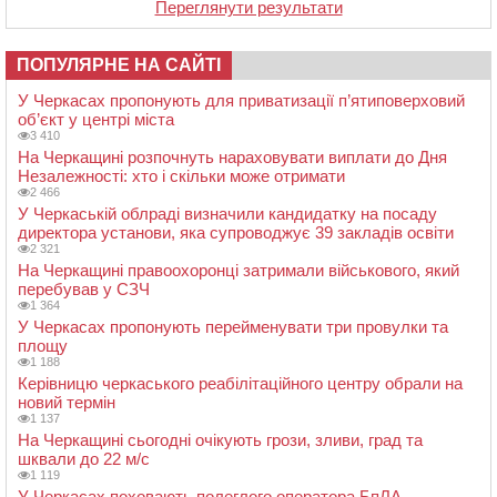
Переглянути результати
ПОПУЛЯРНЕ НА САЙТІ
У Черкасах пропонують для приватизації п’ятиповерховий
об’єкт у центрі міста
3 410
На Черкащині розпочнуть нараховувати виплати до Дня
Незалежності: хто і скільки може отримати
2 466
У Черкаській облраді визначили кандидатку на посаду
директора установи, яка супроводжує 39 закладів освіти
2 321
На Черкащині правоохоронці затримали військового, який
перебував у СЗЧ
1 364
У Черкасах пропонують перейменувати три провулки та
площу
1 188
Керівницю черкаського реабілітаційного центру обрали на
новий термін
1 137
На Черкащині сьогодні очікують грози, зливи, град та
шквали до 22 м/с
1 119
У Черкасах поховають полеглого оператора БпЛА