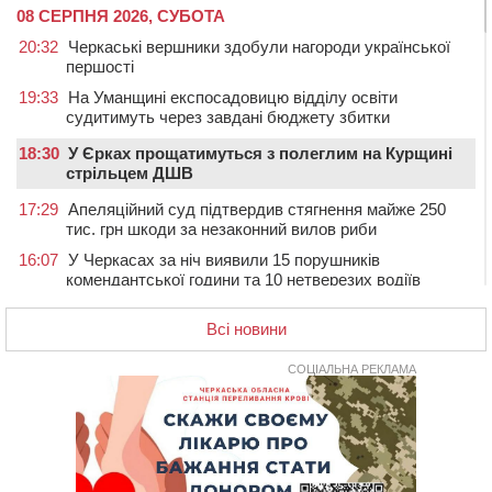
08 СЕРПНЯ 2026, СУБОТА
20:32
Черкаські вершники здобули нагороди української
першості
19:33
На Уманщині експосадовицю відділу освіти
судитимуть через завдані бюджету збитки
18:30
У Єрках прощатимуться з полеглим на Курщині
стрільцем ДШВ
17:29
Апеляційний суд підтвердив стягнення майже 250
тис. грн шкоди за незаконний вилов риби
16:07
У Черкасах за ніч виявили 15 порушників
комендантської години та 10 нетверезих водіїв
15:12
На Золотоніщині водійка збила пішохода, який
Всі новини
перебігав дорогу
14:11
На Черкащині прокуратура через суд вимагає взяти
СОЦІАЛЬНА РЕКЛАМА
під охорону 188-річну церкву
13:00
У Смілі біля магазину під колесами вантажівки
загинула жінка
11:33
У Черкасах пропонують для приватизації
п’ятиповерховий об’єкт у центрі міста