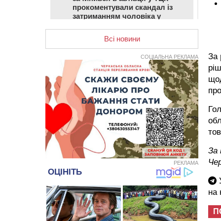
прокоментували скандал із
затриманням чоловіка у
Тальному
Всі новини
13:55
У Тальному працівники ТЦК
вибили вікно і витягли з автівки
За 
СОЦІАЛЬНА РЕКЛАМА
чоловіка (ВІДЕО)
ріш
13:27
На Звенигородщині чоловік до
щод
смерті побив 82-річного
про
односельця
Го
12:57
У Черкасах СБУ викрила
обл
прокремлівську агітаторку, яка
закликала до захоплення
тов
України
За
12:50
“Як сказати дитині, що тато
Чер
РЕКЛАМА
загинув?”: для вихователів
Черкащини запускають серію
У
унікальних тренінгів
на
12:14
На Золотоніщині вже десяту
добу гасять пожежу торфу
П