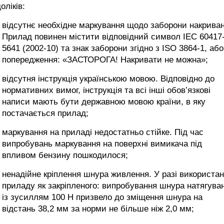
оліків:
відсутнє необхідне маркування щодо заборони накриван
Прилад повинен містити відповідний символ IEC 60417
5641 (2002-10) та знак заборони згідно з ISO 3864-1, або
попередження: «ЗАСТОРОГА! Накривати не можна»;
відсутня інструкція українською мовою. Відповідно до
нормативних вимог, інструкція та всі інші обов’язкові
написи мають бути державною мовою країни, в яку
постачається прилад;
маркування на приладі недостатньо стійке. Під час
випробувань маркування на поверхні вимикача під
впливом бензину пошкодилося;
ненадійне кріплення шнура живлення. У разі використа
приладу як закріпленого: випробування шнура натягува
із зусиллям 100 Н призвело до зміщення шнура на
відстань 38,2 мм за норми не більше ніж 2,0 мм;