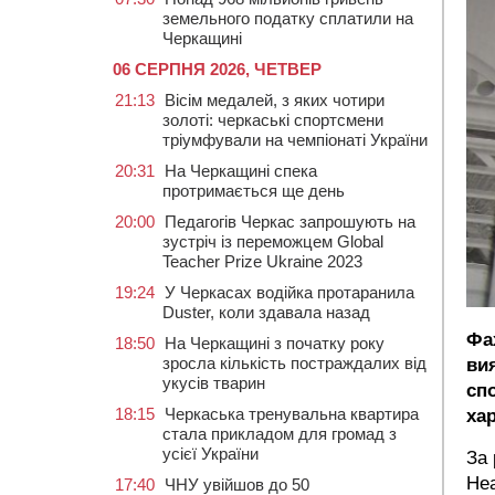
земельного податку сплатили на
Черкащині
06 СЕРПНЯ 2026, ЧЕТВЕР
21:13
Вісім медалей, з яких чотири
золоті: черкаські спортсмени
тріумфували на чемпіонаті України
20:31
На Черкащині спека
протримається ще день
20:00
Педагогів Черкас запрошують на
зустріч із переможцем Global
Teacher Prize Ukraine 2023
19:24
У Черкасах водійка протаранила
Duster, коли здавала назад
Фа
18:50
На Черкащині з початку року
зросла кількість постраждалих від
ви
укусів тварин
сп
18:15
Черкаська тренувальна квартира
ха
стала прикладом для громад з
усієї України
За 
Hea
17:40
ЧНУ увійшов до 50