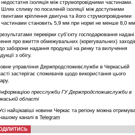
недостатня ізоляція між струмопровідними частинами.
Шлях спливу по посиленій ізоляції між доступними
гвинтами кріплення двигуна та його струмопровідними
частинами становить 5,9 мм при нормі не менше 8,0 мм
результатами перевірки суб’єкту господарювання надані
ення про вжиття обмежувальних (корегувальних) заході
о заборони надання продукції на ринку та вилучення
дукції з обігу.
ловне управління Держпродспоживслужби в Черкаській
асті застерігає споживачів щодо використання цього
ару.
 інформацією пресслужби ГУ Держпродспоживслужби в
каській області
сі найцікавіші новини Черкас та регіону можна отримув
 нашому каналі в
Telegram
ОДІЛИТИСЬ