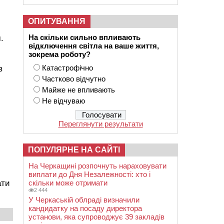
ОПИТУВАННЯ
На скільки сильно впливають
.
відключення світла на ваше життя,
зокрема роботу?
Катастрофічно
в
Частково відчутно
Майже не впливають
Не відчуваю
Переглянути результати
ПОПУЛЯРНЕ НА САЙТІ
На Черкащині розпочнуть нараховувати
виплати до Дня Незалежності: хто і
ати
скільки може отримати
2 444
У Черкаській облраді визначили
кандидатку на посаду директора
установи, яка супроводжує 39 закладів