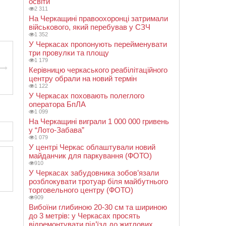
освіти
2 311
На Черкащині правоохоронці затримали
військового, який перебував у СЗЧ
1 352
У Черкасах пропонують перейменувати
три провулки та площу
1 179
Керівницю черкаського реабілітаційного
центру обрали на новий термін
1 122
У Черкасах поховають полеглого
оператора БпЛА
1 099
На Черкащині виграли 1 000 000 гривень
у “Лото-Забава”
1 079
У центрі Черкас облаштували новий
майданчик для паркування (ФОТО)
910
У Черкасах забудовника зобов’язали
розблокувати тротуар біля майбутнього
торговельного центру (ФОТО)
909
Вибоїни глибиною 20-30 см та шириною
до 3 метрів: у Черкасах просять
відремонтувати під’їзд до житлових