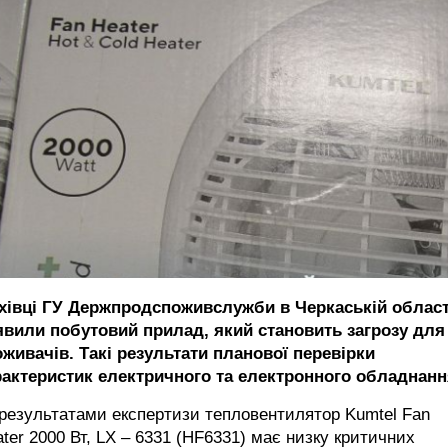
хівці ГУ Держпродспоживслужби в Черкаській област
явили побутовий прилад, який становить загрозу для
оживачів. Такі результати планової перевірки
рактеристик електричного та електронного обладнанн
результатами експертизи тепловентилятор Kumtel Fan
ter 2000 Вт, LX – 6331 (HF6331) має низку критичних