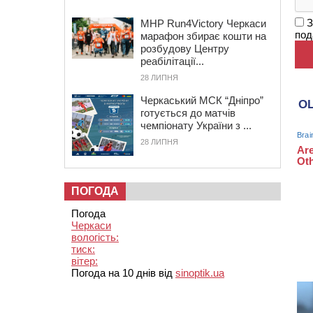
З
MHP Run4Victory Черкаси
под
марафон збирає кошти на
розбудову Центру
реабілітації...
28 ЛИПНЯ
Черкаський МСК “Дніпро”
готується до матчів
чемпіонату України з ...
28 ЛИПНЯ
ПОГОДА
Погода
Черкаси
вологість:
тиск:
вітер:
Погода на 10 днів від
sinoptik.ua