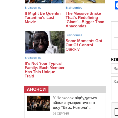
11:35
Від 80 гривень за кілограм: в
Україні прогнозують стрибок цін на
гречку
10:56
Захисника зі Звенигородщини,
який обороняв Авдіївку,
нагородили “Комбатантським
хрестом”
10:10
На Черкащині п’яний мотоцикліст
зіткнувся з мопедом: двоє людей у
лікарні
КО
АНОНСИ
У Черкасах відбудуться
зйомки гумористичного
шоу “Двіж: Розгони” ...
03 СЕРПНЯ