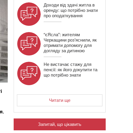
Доходи від здачі житла в
оренду: що потрібно знати
про оподаткування
“єЯсла”: жителям
Черкащини роз’яснили, як
отримати допомогу для
догляду за дитиною
Не вистачає стажу для
пенсії: як його докупити та
що потрібно знати
і
Читати ще
я.
Запитай, що цікавить