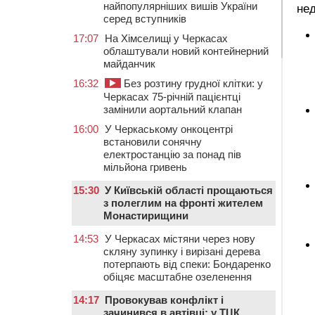
найпопулярніших вишів України
нед
серед вступників
17:07
На Хімселищі у Черкасах
облаштували новий контейнерний
майданчик
16:32
Без розтину грудної клітки: у
Черкасах 75-річній пацієнтці
замінили аортальний клапан
16:00
У Черкаському онкоцентрі
встановили сонячну
електростанцію за понад пів
мільйона гривень
15:30
У Київській області прощаються
з полеглим на фронті жителем
Монастирищини
14:53
У Черкасах містяни через нову
скляну зупинку і вирізані дерева
потерпають від спеки: Бондаренко
обіцяє масштабне озеленення
14:17
Провокував конфлікт і
зачинився в автівці: у ТЦК