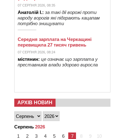
07 СЕРПНЯ 2026, 08:35
Анатолій І.:
за такі дії ворожі проти
народу ворогів які підграють кацапам
потрібно знищувати
Середня зарплата на Черкащині
перевищила 27 тисяч гривень
07 СЕРПНЯ 2026, 08:24
містянин:
це означає що зарплата у
преставників влади здорово виросла
АРХІВ НОВИН
Серпень
2026
1
2
3
4
5
6
7
8
9
10