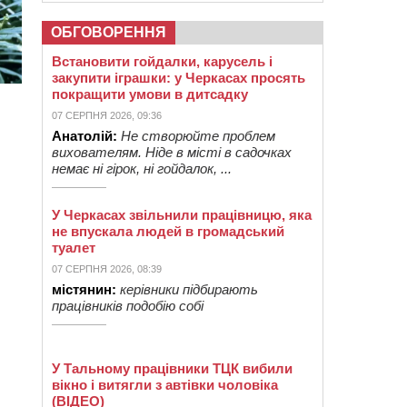
ОБГОВОРЕННЯ
Встановити гойдалки, карусель і
закупити іграшки: у Черкасах просять
покращити умови в дитсадку
07 СЕРПНЯ 2026, 09:36
Анатолій:
Не створюйте проблем
вихователям. Ніде в місті в садочках
немає ні гірок, ні гойдалок, ...
У Черкасах звільнили працівницю, яка
не впускала людей в громадський
туалет
07 СЕРПНЯ 2026, 08:39
містянин:
керівники підбирають
працівників подобію собі
У Тальному працівники ТЦК вибили
вікно і витягли з автівки чоловіка
(ВІДЕО)