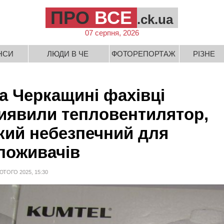
ПРО
ВСЕ
.ck.ua
07 серпня, 2026
НСИ
ЛЮДИ В ЧЕ
ФОТОРЕПОРТАЖ
РІЗНЕ
а Черкащині фахівці
иявили тепловентилятор,
кий небезпечний для
поживачів
ЮТОГО 2025, 15:30