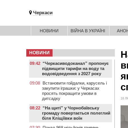
Черкаси
НОВИНИ
ВІЙНА В УКРАЇНІ
АНО
Н
НОВИНИ
в
09:42
“Черкасиводоканал” пропонує
підвищити тарифи на воду та
я
водовідведення з 2027 року
09:08
Встановити гойдалки, карусель і
с
закупити іграшки: у Черкасах
просять покращити умови в
дитсадку
18 Л
08:22
“На щиті” у Чорнобаївську
громаду повертається полеглий
біля Кліщіївки воїн
07:30
Понад 968 мільйонів гривень