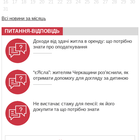
16
17
18
19
20
21
22
23
24
25
26
27
28
29
30
31
08:22
“На щиті” у Чорнобаївську громаду повертається
полеглий біля Кліщіївки воїн
Всі новини за місяць
07:30
Понад 968 мільйонів гривень земельного податку
ПИТАННЯ-ВІДПОВІДЬ
сплатили на Черкащині
06 СЕРПНЯ 2026, ЧЕТВЕР
Доходи від здачі житла в оренду: що потрібно
знати про оподаткування
21:13
Вісім медалей, з яких чотири золоті: черкаські
спортсмени тріумфували на чемпіонаті України
“єЯсла”: жителям Черкащини роз’яснили, як
отримати допомогу для догляду за дитиною
Не вистачає стажу для пенсії: як його
докупити та що потрібно знати