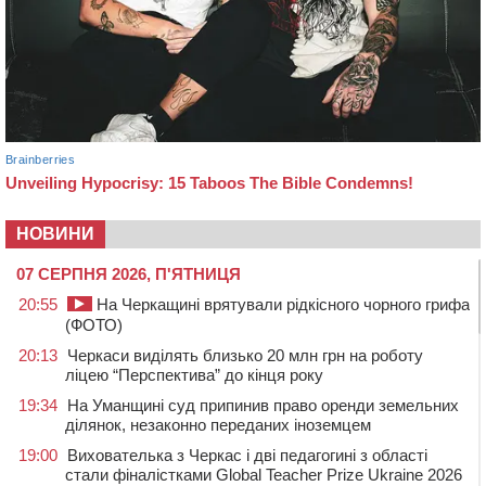
НОВИНИ
07 СЕРПНЯ 2026, П'ЯТНИЦЯ
20:55
На Черкащині врятували рідкісного чорного грифа
(ФОТО)
20:13
Черкаси виділять близько 20 млн грн на роботу
ліцею “Перспектива” до кінця року
19:34
На Уманщині суд припинив право оренди земельних
ділянок, незаконно переданих іноземцем
19:00
Вихователька з Черкас і дві педагогині з області
стали фіналістками Global Teacher Prize Ukraine 2026