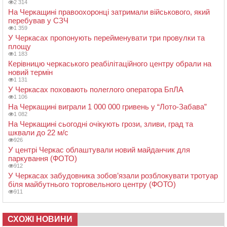
2 314
На Черкащині правоохоронці затримали військового, який
перебував у СЗЧ
1 359
У Черкасах пропонують перейменувати три провулки та
площу
1 183
Керівницю черкаського реабілітаційного центру обрали на
новий термін
1 131
У Черкасах поховають полеглого оператора БпЛА
1 106
На Черкащині виграли 1 000 000 гривень у “Лото-Забава”
1 082
На Черкащині сьогодні очікують грози, зливи, град та
шквали до 22 м/с
926
У центрі Черкас облаштували новий майданчик для
паркування (ФОТО)
912
У Черкасах забудовника зобов’язали розблокувати тротуар
біля майбутнього торговельного центру (ФОТО)
911
СХОЖІ НОВИНИ