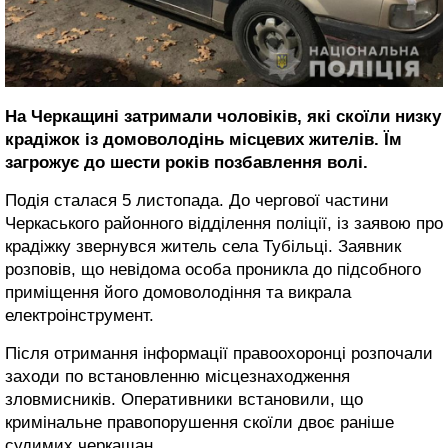
На Черкащині затримали чоловіків, які скоїли низку
крадіжок із домоволодінь місцевих жителів. Їм
загрожує до шести років позбавлення волі.
Подія сталася 5 листопада. До чергової частини
Черкаського районного відділення поліції, із заявою про
крадіжку звернувся житель села Тубільці. Заявник
розповів, що невідома особа проникла до підсобного
приміщення його домоволодіння та викрала
електроінструмент.
Після отримання інформації правоохоронці розпочали
заходи по встановленню місцезнаходження
зловмисників. Оперативники встановили, що
кримінальне правопорушення скоїли двоє раніше
судимих черкащан.