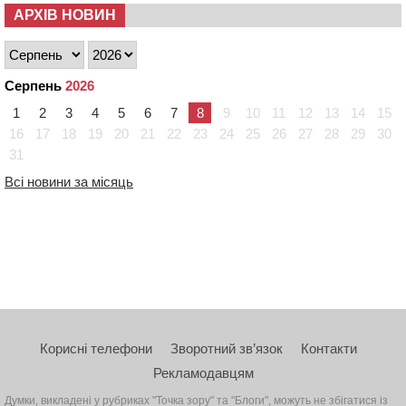
АРХІВ НОВИН
Серпень
2026
1
2
3
4
5
6
7
8
9
10
11
12
13
14
15
16
17
18
19
20
21
22
23
24
25
26
27
28
29
30
31
Всі новини за місяць
Корисні телефони
Зворотний зв’язок
Контакти
Рекламодавцям
Думки, викладені у рубриках "Точка зору" та "Блоги", можуть не збігатися із