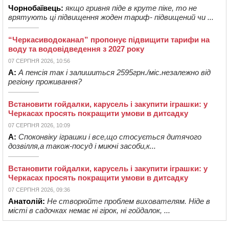
Чорнобаївець:
якщо гривня піде в круте піке, то не
врятують ці підвищення жоден тариф- підвищений чи ...
“Черкасиводоканал” пропонує підвищити тарифи на
воду та водовідведення з 2027 року
07 СЕРПНЯ 2026, 10:56
А:
А пенсія так і залишиться 2595грн./міс.незалежно від
регіону проживання?
Встановити гойдалки, карусель і закупити іграшки: у
Черкасах просять покращити умови в дитсадку
07 СЕРПНЯ 2026, 10:09
А:
Споконвіку іграшки і все,що стосується дитячого
дозвілля,а також-посуд і миючі засоби,к...
Встановити гойдалки, карусель і закупити іграшки: у
Черкасах просять покращити умови в дитсадку
07 СЕРПНЯ 2026, 09:36
Анатолій:
Не створюйте проблем вихователям. Ніде в
місті в садочках немає ні гірок, ні гойдалок, ...