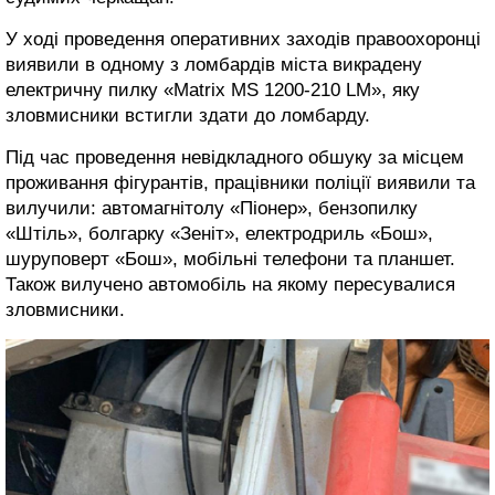
У ході проведення оперативних заходів правоохоронці
виявили в одному з ломбардів міста викрадену
електричну пилку «Matrix MS 1200-210 LM», яку
зловмисники встигли здати до ломбарду.
Під час проведення невідкладного обшуку за місцем
проживання фігурантів, працівники поліції виявили та
вилучили: автомагнітолу «Піонер», бензопилку
«Штіль», болгарку «Зеніт», електродриль «Бош»,
шуруповерт «Бош», мобільні телефони та планшет.
Також вилучено автомобіль на якому пересувалися
зловмисники.