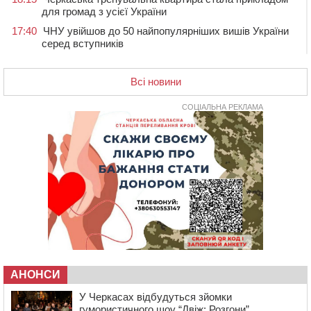
для громад з усієї України
17:40
ЧНУ увійшов до 50 найпопулярніших вишів України
серед вступників
17:07
На Хімселищі у Черкасах облаштували новий
контейнерний майданчик
Всі новини
16:32
Без розтину грудної клітки: у Черкасах 75-річній
пацієнтці замінили аортальний клапан
СОЦІАЛЬНА РЕКЛАМА
16:00
У Черкаському онкоцентрі встановили сонячну
електростанцію за понад пів мільйона гривень
15:30
У Київській області прощаються з полеглим на
фронті жителем Монастирищини
14:53
У Черкасах містяни через нову скляну зупинку і
вирізані дерева потерпають від спеки: Бондаренко
обіцяє масштабне озеленення
14:17
Провокував конфлікт і зачинився в автівці: у ТЦК
прокоментували скандал із затриманням
чоловіка у Тальному
АНОНСИ
У Черкасах відбудуться зйомки
13:55
У Тальному працівники ТЦК вибили вікно і
гумористичного шоу “Двіж: Розгони” ...
витягли з автівки чоловіка (ВІДЕО)