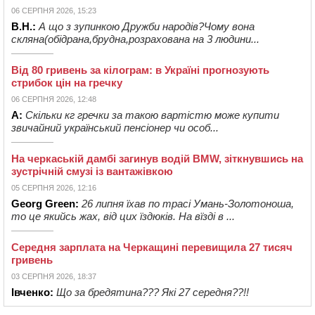
06 СЕРПНЯ 2026, 15:23
В.Н.:
А що з зупинкою Дружби народів?Чому вона
скляна(обідрана,брудна,розрахована на 3 людини...
Від 80 гривень за кілограм: в Україні прогнозують
стрибок цін на гречку
06 СЕРПНЯ 2026, 12:48
А:
Скільки кг гречки за такою вартістю може купити
звичайний український пенсіонер чи особ...
На черкаській дамбі загинув водій BMW, зіткнувшись на
зустрічній смузі із вантажівкою
05 СЕРПНЯ 2026, 12:16
Georg Green:
26 липня їхав по трасі Умань-Золотоноша,
то це якийсь жах, від цих їздюків. На вїзді в ...
Середня зарплата на Черкащині перевищила 27 тисяч
гривень
03 СЕРПНЯ 2026, 18:37
Івченко:
Що за бредятина??? Які 27 середня??!!