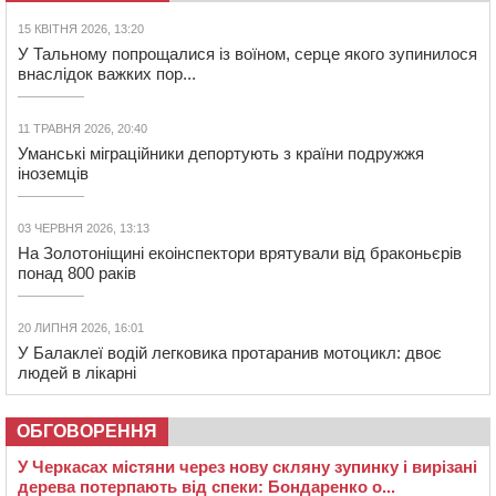
15 КВІТНЯ 2026, 13:20
У Тальному попрощалися із воїном, серце якого зупинилося
внаслідок важких пор...
11 ТРАВНЯ 2026, 20:40
Уманські міграційники депортують з країни подружжя
іноземців
03 ЧЕРВНЯ 2026, 13:13
На Золотоніщині екоінспектори врятували від браконьєрів
понад 800 раків
20 ЛИПНЯ 2026, 16:01
У Балаклеї водій легковика протаранив мотоцикл: двоє
людей в лікарні
ОБГОВОРЕННЯ
У Черкасах містяни через нову скляну зупинку і вирізані
дерева потерпають від спеки: Бондаренко о...