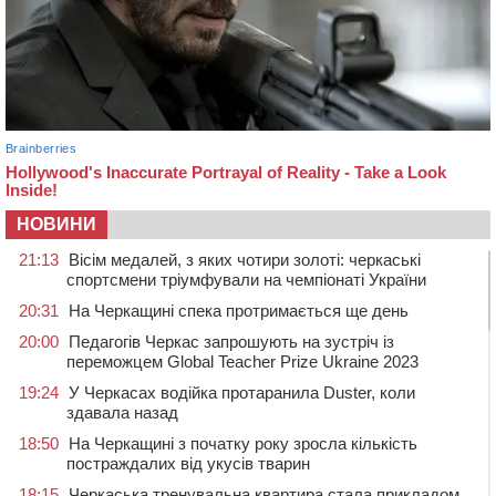
НОВИНИ
21:13
Вісім медалей, з яких чотири золоті: черкаські
спортсмени тріумфували на чемпіонаті України
20:31
На Черкащині спека протримається ще день
20:00
Педагогів Черкас запрошують на зустріч із
переможцем Global Teacher Prize Ukraine 2023
19:24
У Черкасах водійка протаранила Duster, коли
здавала назад
18:50
На Черкащині з початку року зросла кількість
постраждалих від укусів тварин
18:15
Черкаська тренувальна квартира стала прикладом