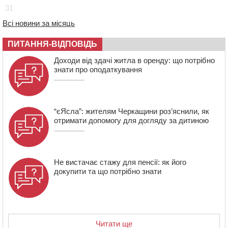
670 тис грн штрафу за незаконні зміни до договору
31
08:20
Обрано претендента на посаду директора
Всі новини за місяць
Мокрокалигірського психоневрологічного інтернату
07:23
Уманські міграційники видворили з країни грузина,
ПИТАННЯ-ВІДПОВІДЬ
який відсидів термін у колонії
Доходи від здачі житла в оренду: що потрібно
знати про оподаткування
“єЯсла”: жителям Черкащини роз’яснили, як
отримати допомогу для догляду за дитиною
Не вистачає стажу для пенсії: як його
докупити та що потрібно знати
Читати ще