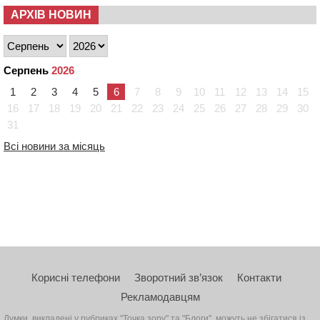
АРХІВ НОВИН
Серпень
2026
1
2
3
4
5
6
7
8
9
10
11
12
13
14
15
16
17
18
19
20
21
22
23
24
25
26
27
28
29
30
31
Всі новини за місяць
Корисні телефони
Зворотний зв’язок
Контакти
Рекламодавцям
Думки, викладені у рубриках "Точка зору" та "Блоги", можуть не збігатися із