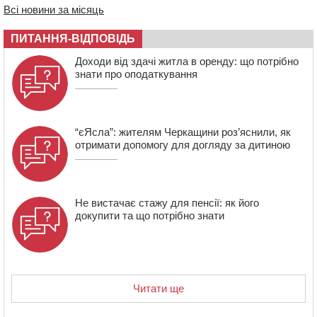
670 тис грн штрафу за незаконні зміни до договору
Всі новини за місяць
08:20
Обрано претендента на посаду директора
ПИТАННЯ-ВІДПОВІДЬ
Мокрокалигірського психоневрологічного інтернату
07:23
Уманські міграційники видворили з країни грузина,
Доходи від здачі житла в оренду: що потрібно
який відсидів термін у колонії
знати про оподаткування
“єЯсла”: жителям Черкащини роз’яснили, як
отримати допомогу для догляду за дитиною
Не вистачає стажу для пенсії: як його
докупити та що потрібно знати
Читати ще