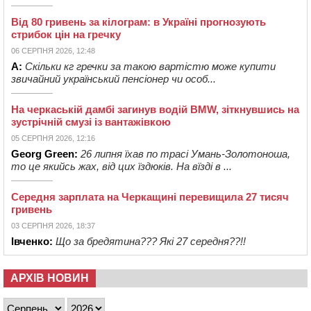
Від 80 гривень за кілограм: в Україні прогнозують
стрибок цін на гречку
06 СЕРПНЯ 2026, 12:48
А:
Скільки кг гречки за такою вартістю може купити
звичайний український пенсіонер чи особ...
На черкаській дамбі загинув водій BMW, зіткнувшись на
зустрічній смузі із вантажівкою
05 СЕРПНЯ 2026, 12:16
Georg Green:
26 липня їхав по трасі Умань-Золотоноша,
то це якийсь жах, від цих їздюків. На вїзді в ...
Середня зарплата на Черкащині перевищила 27 тисяч
гривень
03 СЕРПНЯ 2026, 18:37
Івченко:
Що за бредятина??? Які 27 середня??!!
АРХІВ НОВИН