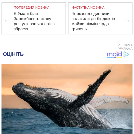
ПОПЕРЕДНЯ НОВИНА
НАСТУПНА НОВИНА
В Умані біля
Черкаські єдинники
Зарембового ставу
сплатили до бюджетів
розгулював чоловік зі
майже півмільярда
зброєю
гривень
РЕКЛАМА
РЕКЛАМА