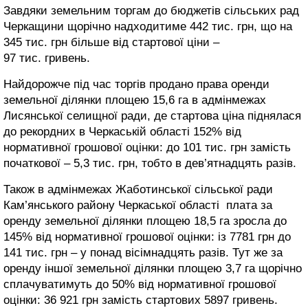
Завдяки земельним торгам до бюджетів сільських рад
Черкащини щорічно надходитиме 442 тис. грн, що на
345 тис. грн більше від стартової ціни –
97 тис. гривень.
Найдорожче під час торгів продано права оренди
земельної ділянки площею 15,6 га в адмінмежах
Лисянської селищної ради, де стартова ціна піднялася
до рекордних в Черкаській області 152% від
нормативної грошової оцінки: до 101 тис. грн замість
початкової – 5,3 тис. грн, тобто в дев’ятнадцять разів.
Також в адмінмежах Жаботинської сільської ради
Кам’янського району Черкаської області плата за
оренду земельної ділянки площею 18,5 га зросла до
145% від нормативної грошової оцінки: із 7781 грн до
141 тис. грн – у понад вісімнадцять разів. Тут же за
оренду іншої земельної ділянки площею 3,7 га щорічно
сплачуватимуть до 50% від нормативної грошової
оцінки: 36 921 грн замість стартових 5897 гривень.