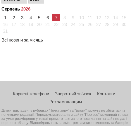
Серпень
2026
1
2
3
4
5
6
7
8
9
10
11
12
13
14
15
16
17
18
19
20
21
22
23
24
25
26
27
28
29
30
31
Всі новини за місяць
Корисні телефони
Зворотний зв’язок
Контакти
Рекламодавцям
Думки, викладені у рубриках "Точка зору" та "Блоги", можуть не збігатися із
поглядами редакції. Передрук матеріалів з сайту "Про все" можливий тільки
за умов розміщення у тексті прямого і активного посилання на сайт не далі
першого абзацу. Відповідальність за зміст рекламних оголошень та банерів
несе рекламодавець