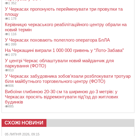
1 352
У Черкасах пропонують перейменувати три провулки та
площу
1 178
Керівницю черкаського реабілітаційного центру обрали на
новий термін
1 116
У Черкасах поховають полеглого оператора БпЛА
1 099
На Черкащині виграли 1 000 000 гривень у “Лото-Забава”
1 079
У центрі Черкас облаштували новий майданчик для
паркування (ФОТО)
910
У Черкасах забудовника зобов’язали розблокувати тротуар
біля майбутнього торговельного центру (ФОТО)
906
Вибоїни глибиною 20-30 см та шириною до 3 метрів: у
Черкасах просять відремонтувати під’їзд до житлових
будинків
885
СХОЖІ НОВИНИ
05 ЛИПНЯ 2026, 09:15