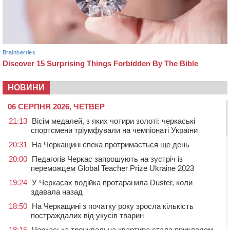
НОВИНИ
06 СЕРПНЯ 2026, ЧЕТВЕР
21:13
Вісім медалей, з яких чотири золоті: черкаські
спортсмени тріумфували на чемпіонаті України
20:31
На Черкащині спека протримається ще день
20:00
Педагогів Черкас запрошують на зустріч із
переможцем Global Teacher Prize Ukraine 2023
19:24
У Черкасах водійка протаранила Duster, коли
здавала назад
18:50
На Черкащині з початку року зросла кількість
постраждалих від укусів тварин
18:15
Черкаська тренувальна квартира стала прикладом