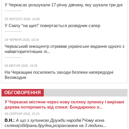
У Черкасах розшукали 17-річну дівчину, яку шукали три дні
25 ЛЮТОГО 2026, 14:00
У Смілу “на щиті” повертається розвідник-сапер
29 ЧЕРВНЯ 2026, 19:24
Черкаський онкоцентр отримав українське видання одного з
найавторитетніших пі...
09 КВІТНЯ 2026, 19:25
На Черкащині посилюють заходи безпеки напередодні
Великодня
ОБГОВОРЕННЯ
У Черкасах містяни через нову скляну зупинку і вирізані
дерева потерпають від спеки: Бондаренко о...
06 СЕРПНЯ 2026, 15:23
В.Н.:
А що з зупинкою Дружби народів?Чому вона
скляна(обідрана,брудна,розрахована на 3 людини...