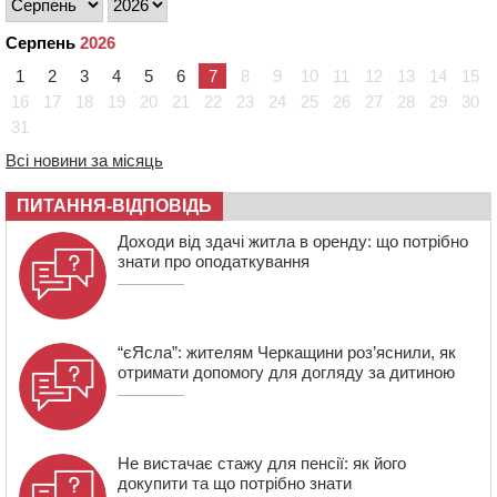
16:32
Без розтину грудної клітки: у Черкасах 75-річній
Серпень
2026
пацієнтці замінили аортальний клапан
1
2
3
4
5
6
7
8
9
10
11
12
13
14
15
16:00
У Черкаському онкоцентрі встановили сонячну
електростанцію за понад пів мільйона гривень
16
17
18
19
20
21
22
23
24
25
26
27
28
29
30
31
15:30
У Київській області прощаються з полеглим на
фронті жителем Монастирищини
Всі новини за місяць
ПИТАННЯ-ВІДПОВІДЬ
Доходи від здачі житла в оренду: що потрібно
знати про оподаткування
“єЯсла”: жителям Черкащини роз’яснили, як
отримати допомогу для догляду за дитиною
Не вистачає стажу для пенсії: як його
докупити та що потрібно знати