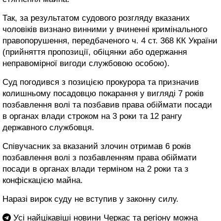
Так, за результатом судового розгляду вказаних
чоловіків визнано винними у вчиненні кримінального
правопорушення, передбаченого ч. 4 ст. 368 КК України
(прийняття пропозиції, обіцянки або одержання
неправомірної вигоди службовою особою).
Суд погодився з позицією прокурора та призначив
колишньому посадовцю покарання у вигляді 7 років
позбавлення волі та позбавив права обіймати посади
в органах влади строком на 3 роки та 12 рангу
державного службовця.
Співучасник за вказаний злочин отримав 6 років
позбавлення волі з позбавленням права обіймати
посади в органах влади терміном на 2 роки та з
конфіскацією майна.
Наразі вирок суду не вступив у законну силу.
Усі найцікавіші новини Черкас та регіону можна