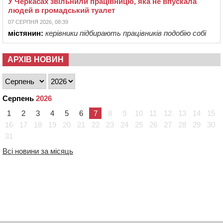
У Черкасах звільнили працівницю, яка не впускала
людей в громадський туалет
07 СЕРПНЯ 2026, 08:39
містянин:
керівники підбирають працівників подобію собі
АРХІВ НОВИН
Серпень
2026
1
2
3
4
5
6
7
8
9
10
11
12
13
14
15
16
17
18
19
20
21
22
23
24
25
26
27
28
29
30
31
Всі новини за місяць