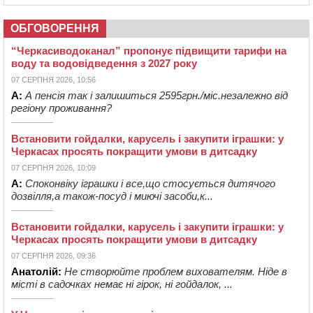
ОБГОВОРЕННЯ
“Черкасиводоканал” пропонує підвищити тарифи на
воду та водовідведення з 2027 року
07 СЕРПНЯ 2026, 10:56
А:
А пенсія так і залишиться 2595грн./міс.незалежно від
регіону проживання?
Встановити гойдалки, карусель і закупити іграшки: у
Черкасах просять покращити умови в дитсадку
07 СЕРПНЯ 2026, 10:09
А:
Споконвіку іграшки і все,що стосується дитячого
дозвілля,а також-посуд і миючі засоби,к...
Встановити гойдалки, карусель і закупити іграшки: у
Черкасах просять покращити умови в дитсадку
07 СЕРПНЯ 2026, 09:36
Анатолій:
Не створюйте проблем вихователям. Ніде в
місті в садочках немає ні гірок, ні гойдалок, ...