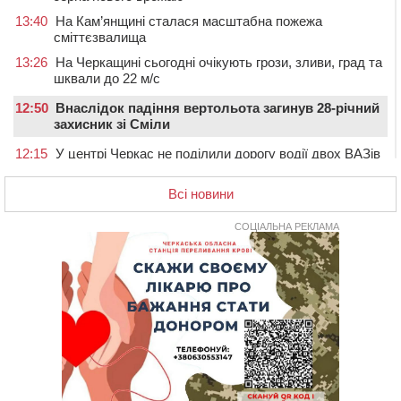
13:40
На Кам’янщині сталася масштабна пожежа
сміттєзвалища
13:26
На Черкащині сьогодні очікують грози, зливи, град та
шквали до 22 м/с
12:50
Внаслідок падіння вертольота загинув 28-річний
захисник зі Сміли
12:15
У центрі Черкас не поділили дорогу водії двох ВАЗів
11:29
У Черкасах до середини серпня обмежать рух
Всі новини
транспорту на трьох вулицях
10:54
На Черкащині кількість укриттів збільшилась
СОЦІАЛЬНА РЕКЛАМА
уп’ятеро з початку повномасштабної війни
10:15
У Черкасах водій Audi Q5 спричинив аварію, не
пропустивши інший кросовер
09:42
“Черкасиводоканал” пропонує підвищити
тарифи на воду та водовідведення з 2027 року
09:08
Встановити гойдалки, карусель і закупити іграшки: у
Черкасах просять покращити умови в дитсадку
08:22
“На щиті” у Чорнобаївську громаду повертається