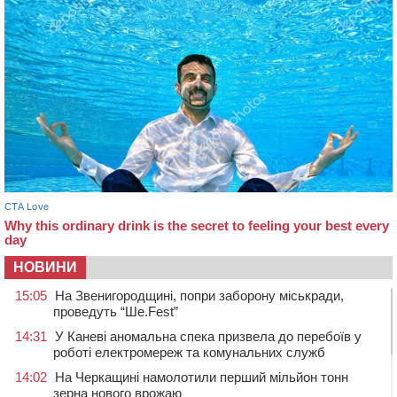
НОВИНИ
15:05
На Звенигородщині, попри заборону міськради,
проведуть “Ше.Fest”
14:31
У Каневі аномальна спека призвела до перебоїв у
роботі електромереж та комунальних служб
14:02
На Черкащині намолотили перший мільйон тонн
зерна нового врожаю