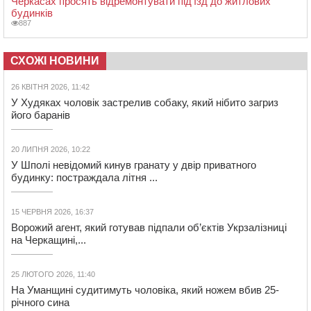
Черкасах просять відремонтувати під’їзд до житлових
будинків
887
СХОЖІ НОВИНИ
26 КВІТНЯ 2026, 11:42
У Худяках чоловік застрелив собаку, який нібито загриз
його баранів
20 ЛИПНЯ 2026, 10:22
У Шполі невідомий кинув гранату у двір приватного
будинку: постраждала літня ...
15 ЧЕРВНЯ 2026, 16:37
Ворожий агент, який готував підпали об’єктів Укрзалізниці
на Черкащині,...
25 ЛЮТОГО 2026, 11:40
На Уманщині судитимуть чоловіка, який ножем вбив 25-
річного сина