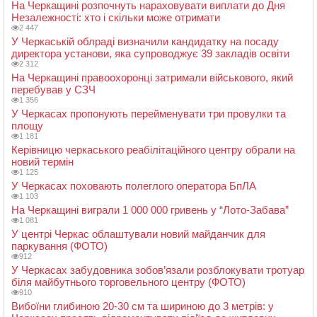
На Черкащині розпочнуть нараховувати виплати до Дня
Незалежності: хто і скільки може отримати
2 447
У Черкаській облраді визначили кандидатку на посаду
директора установи, яка супроводжує 39 закладів освіти
2 312
На Черкащині правоохоронці затримали військового, який
перебував у СЗЧ
1 356
У Черкасах пропонують перейменувати три провулки та
площу
1 181
Керівницю черкаського реабілітаційного центру обрали на
новий термін
1 125
У Черкасах поховають полеглого оператора БпЛА
1 103
На Черкащині виграли 1 000 000 гривень у “Лото-Забава”
1 081
У центрі Черкас облаштували новий майданчик для
паркування (ФОТО)
912
У Черкасах забудовника зобов’язали розблокувати тротуар
біля майбутнього торговельного центру (ФОТО)
910
Вибоїни глибиною 20-30 см та шириною до 3 метрів: у