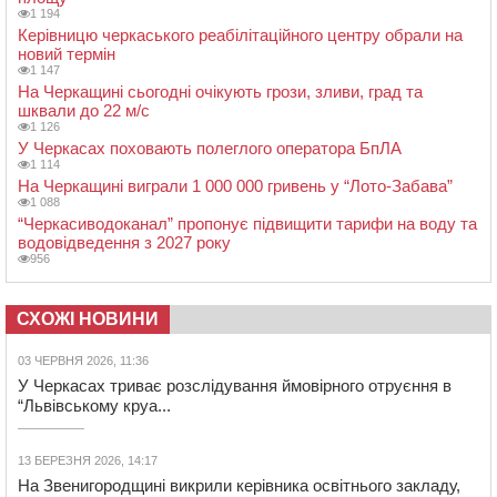
1 194
Керівницю черкаського реабілітаційного центру обрали на
новий термін
1 147
На Черкащині сьогодні очікують грози, зливи, град та
шквали до 22 м/с
1 126
У Черкасах поховають полеглого оператора БпЛА
1 114
На Черкащині виграли 1 000 000 гривень у “Лото-Забава”
1 088
“Черкасиводоканал” пропонує підвищити тарифи на воду та
водовідведення з 2027 року
956
СХОЖІ НОВИНИ
03 ЧЕРВНЯ 2026, 11:36
У Черкасах триває розслідування ймовірного отруєння в
“Львівському круа...
13 БЕРЕЗНЯ 2026, 14:17
На Звенигородщині викрили керівника освітнього закладу,