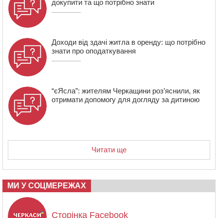
докупити та що потрібно знати
комендантської години та 10 нетверезих водіїв
15:12
На Золотоніщині водійка збила пішохода, який
перебігав дорогу
Доходи від здачі житла в оренду: що потрібно
знати про оподаткування
“єЯсла”: жителям Черкащини роз’яснили, як
отримати допомогу для догляду за дитиною
Читати ще
МИ У СОЦМЕРЕЖАХ
Сторінка Facebook