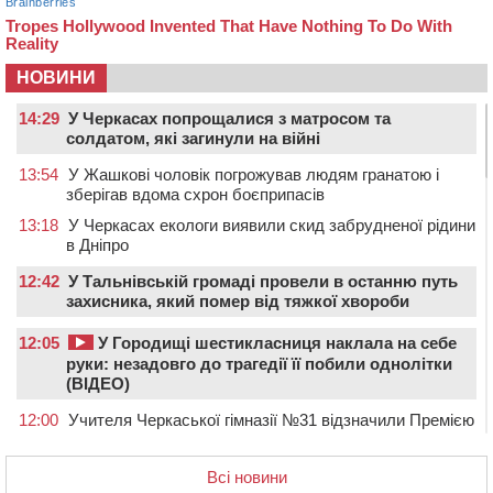
НОВИНИ
14:29
У Черкасах попрощалися з матросом та
солдатом, які загинули на війні
13:54
У Жашкові чоловік погрожував людям гранатою і
зберігав вдома схрон боєприпасів
13:18
У Черкасах екологи виявили скид забрудненої рідини
в Дніпро
12:42
У Тальнівській громаді провели в останню путь
захисника, який помер від тяжкої хвороби
12:05
У Городищі шестикласниця наклала на себе
руки: незадовго до трагедії її побили однолітки
(ВІДЕО)
12:00
Учителя Черкаської гімназії №31 відзначили Премією
Кабміну
11:19
На Черкащині запрацювала Мистецько-краєзнавча
Всі новини
рада