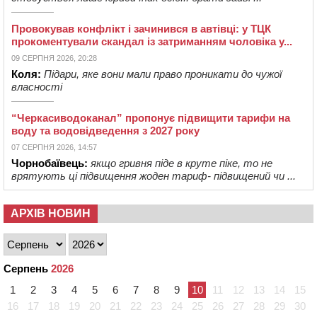
Провокував конфлікт і зачинився в автівці: у ТЦК
прокоментували скандал із затриманням чоловіка у...
09 СЕРПНЯ 2026, 20:28
Коля:
Підари, яке вони мали право проникати до чужої
власності
“Черкасиводоканал” пропонує підвищити тарифи на
воду та водовідведення з 2027 року
07 СЕРПНЯ 2026, 14:57
Чорнобаївець:
якщо гривня піде в круте піке, то не
врятують ці підвищення жоден тариф- підвищений чи ...
АРХІВ НОВИН
Серпень
2026
1
2
3
4
5
6
7
8
9
10
11
12
13
14
15
16
17
18
19
20
21
22
23
24
25
26
27
28
29
30