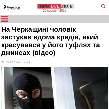
ПРО
ВСЕ
.ck.ua
Черкаси
10 серпня, 2026
На Черкащині чоловік
застукав вдома крадія, який
красувався у його туфлях та
джинсах (відео)
02 ГРУДНЯ 2017, 14:14