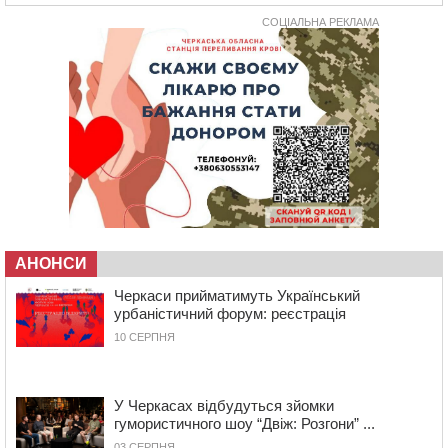
СОЦІАЛЬНА РЕКЛАМА
10:40
У Вільшанській громаді попрощалися із
захисником, який помер від тяжких поранень
09:59
Всі опинилися в кюветі: у Будищі зіткнулися два
автомобілі та мотоцикл
09:20
На Черкащині боржникам за електроенергію
нарахують 3% річних та інфляційні втрати
08:22
Черкащина серед лідерів за кількістю штрафів для
підприємств через неподання даних про транспорт до
ТЦК
07:35
Черкаси прийматимуть Український урбаністичний
форум: реєстрація
АНОНСИ
09 СЕРПНЯ 2026, НЕДІЛЯ
Черкаси прийматимуть Український
19:08
На Чорнобаївщині конфіскували землю на користь
урбаністичний форум: реєстрація
держави, але оренду не припинили: прокуратура
10 СЕРПНЯ
звернулася до суду
17:27
У Черкасах триває завершальний етап прийому заяв
на літній відпочинок дітей пільгових категорій
У Черкасах відбудуться зйомки
15:32
«Будеш пожежним!»: рятувальник з Умані про
гумористичного шоу “Двіж: Розгони” ...
професію, що почалася з його власного порятунку
03 СЕРПНЯ