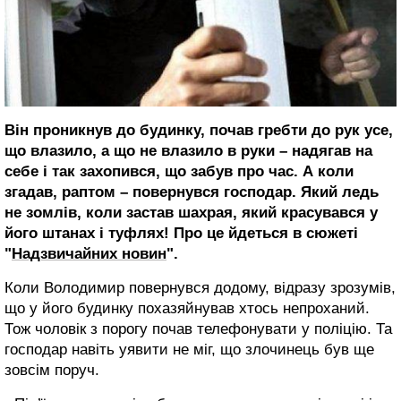
Він проникнув до будинку, почав гребти до рук усе,
що влазило, а що не влазило в руки – надягав на
себе і так захопився, що забув про час. А коли
згадав, раптом – повернувся господар. Який ледь
не зомлів, коли застав шахрая, який красувався у
його штанах і туфлях! Про це йдеться в сюжеті
"
Надзвичайних новин
".
Коли Володимир повернувся додому, відразу зрозумів,
що у його будинку похазяйнував хтось непроханий.
Тож чоловік з порогу почав телефонувати у поліцію. Та
господар навіть уявити не міг, що злочинець був ще
зовсім поруч.