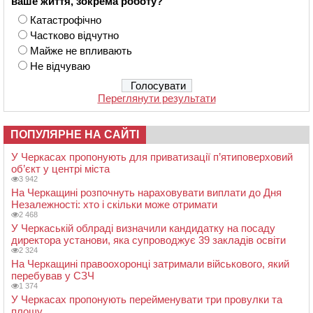
ваше життя, зокрема роботу?
Катастрофічно
Частково відчутно
Майже не впливають
Не відчуваю
Переглянути результати
ПОПУЛЯРНЕ НА САЙТІ
У Черкасах пропонують для приватизації п’ятиповерховий
об’єкт у центрі міста
3 942
На Черкащині розпочнуть нараховувати виплати до Дня
Незалежності: хто і скільки може отримати
2 468
У Черкаській облраді визначили кандидатку на посаду
директора установи, яка супроводжує 39 закладів освіти
2 324
На Черкащині правоохоронці затримали військового, який
перебував у СЗЧ
1 374
У Черкасах пропонують перейменувати три провулки та
площу