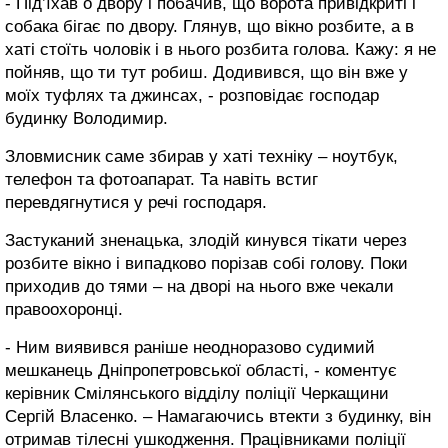
- Під’їхав о двору і побачив, що ворота привідкриті і
собака бігає по двору. Глянув, що вікно розбите, а в
хаті стоїть чоловік і в нього розбита голова. Кажу: я не
пойняв, що ти тут робиш. Додивився, що він вже у
моїх туфлях та джинсах, - розповідає господар
будинку Володимир.
Зловмисник саме збирав у хаті техніку – ноутбук,
телефон та фотоапарат. Та навіть встиг
перевдягнутися у речі господаря.
Застуканий зненацька, злодій кинувся тікати через
розбите вікно і випадково порізав собі голову. Поки
приходив до тями – на дворі на нього вже чекали
правоохоронці.
- Ним виявився раніше неодноразово судимий
мешканець Дніпропетровської області, - коментує
керівник Смілянського відділу поліції Черкащини
Сергій Власенко. – Намагаючись втекти з будинку, він
отримав тілесні ушкодження. Працівниками поліції