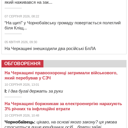
який наживався на зак...
07 СЕРПНЯ 2026, 08:22
“На щиті” у Чорнобаївську громаду повертається полеглий
біля Кліщ...
05 КВІТНЯ 2026, 09:30
На Черкащині знешкодили два російські БпЛА
ОБГОВОРЕННЯ
На Черкащині правоохоронці затримали військового,
який перебував у СЗЧ
10 СЕРПНЯ 2026, 13:01
І:
І два бугаї держать за руки
На Черкащині боржникам за електроенергію нарахують
3% річних та інфляційні втрати
10 СЕРПНЯ 2026, 10:48
Чорнобаївець:
цікаво, на основі якого закону? ця умова
стосується лише юридичних осіб... брати зайві ...