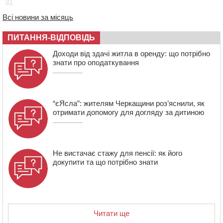
31
08:20
Обрано претендента на посаду директора
Всі новини за місяць
Мокрокалигірського психоневрологічного інтернату
07:23
Уманські міграційники видворили з країни грузина,
ПИТАННЯ-ВІДПОВІДЬ
який відсидів термін у колонії
Доходи від здачі житла в оренду: що потрібно
знати про оподаткування
“єЯсла”: жителям Черкащини роз’яснили, як
отримати допомогу для догляду за дитиною
Не вистачає стажу для пенсії: як його
докупити та що потрібно знати
Читати ще