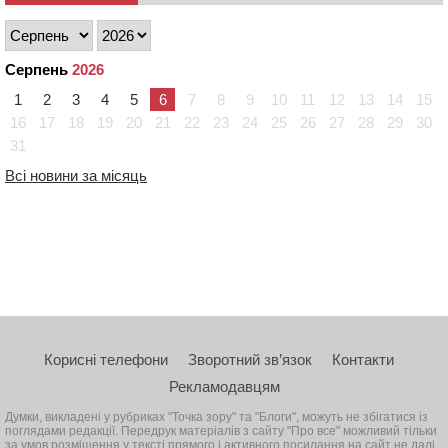
Серпень
2026
1
2
3
4
5
6
7
8
9
10
11
12
13
14
15
16
17
18
19
20
21
22
23
24
25
26
27
28
29
30
31
Всі новини за місяць
Корисні телефони
Зворотний зв’язок
Контакти
Рекламодавцям
Думки, викладені у рубриках "Точка зору" та "Блоги", можуть не збігатися із
поглядами редакції. Передрук матеріалів з сайту "Про все" можливий тільки
за умов розміщення у тексті прямого і активного посилання на сайт не далі