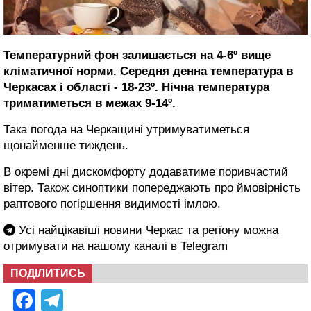
Температурний фон залишається на 4-6º вище
кліматичної норми.
Середня денна температура в
Черкасах і області - 18-23º. Нічна температура
триматиметься в межах 9-14º.
Така погода на Черкащині утримуватиметься
щонайменше тиждень.
В окремі дні дискомфорту додаватиме поривчастий
вітер. Також синоптики попереджають про ймовірність
раптового погіршення видимості імлою.
Усі найцікавіші новини Черкас та регіону можна
отримувати на нашому каналі в
Telegram
ПОДІЛИТИСЬ
Facebook
Telegram