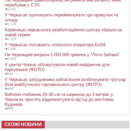
перебував у СЗЧ
1 352
У Черкасах пропонують перейменувати три провулки та
площу
1 178
Керівницю черкаського реабілітаційного центру обрали на
новий термін
1 115
У Черкасах поховають полеглого оператора БпЛА
1 099
На Черкащині виграли 1 000 000 гривень у “Лото-Забава”
1 079
У центрі Черкас облаштували новий майданчик для
паркування (ФОТО)
910
У Черкасах забудовника зобов’язали розблокувати тротуар
біля майбутнього торговельного центру (ФОТО)
906
Вибоїни глибиною 20-30 см та шириною до 3 метрів: у
Черкасах просять відремонтувати під’їзд до житлових
будинків
885
СХОЖІ НОВИНИ