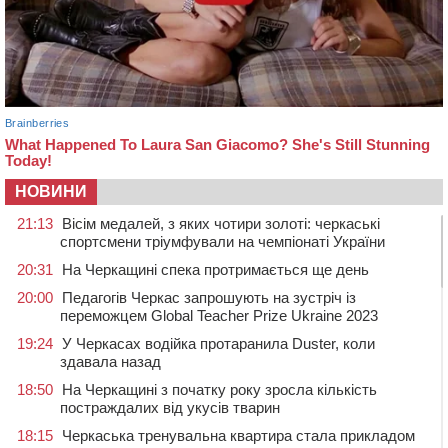
НОВИНИ
21:13
Вісім медалей, з яких чотири золоті: черкаські
спортсмени тріумфували на чемпіонаті України
20:31
На Черкащині спека протримається ще день
20:00
Педагогів Черкас запрошують на зустріч із
переможцем Global Teacher Prize Ukraine 2023
19:24
У Черкасах водійка протаранила Duster, коли
здавала назад
18:50
На Черкащині з початку року зросла кількість
постраждалих від укусів тварин
18:15
Черкаська тренувальна квартира стала прикладом