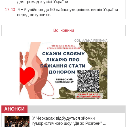
для громад з усієї України
17:40
ЧНУ увійшов до 50 найпопулярніших вишів України
серед вступників
17:07
На Хімселищі у Черкасах облаштували новий
контейнерний майданчик
Всі новини
16:32
Без розтину грудної клітки: у Черкасах 75-річній
пацієнтці замінили аортальний клапан
СОЦІАЛЬНА РЕКЛАМА
16:00
У Черкаському онкоцентрі встановили сонячну
електростанцію за понад пів мільйона гривень
15:30
У Київській області прощаються з полеглим на
фронті жителем Монастирищини
14:53
У Черкасах містяни через нову скляну зупинку і
вирізані дерева потерпають від спеки: Бондаренко
обіцяє масштабне озеленення
14:17
Провокував конфлікт і зачинився в автівці: у ТЦК
прокоментували скандал із затриманням
чоловіка у Тальному
АНОНСИ
У Черкасах відбудуться зйомки
13:55
У Тальному працівники ТЦК вибили вікно і
гумористичного шоу “Двіж: Розгони” ...
витягли з автівки чоловіка (ВІДЕО)