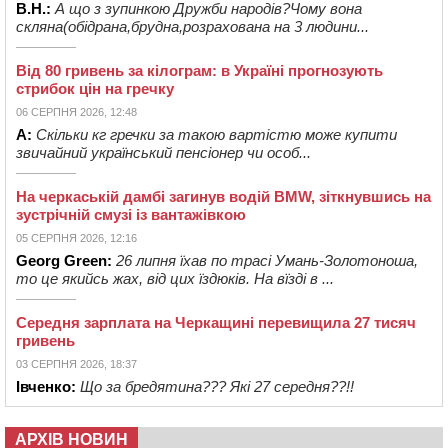
В.Н.:
А що з зупинкою Дружби народів?Чому вона
скляна(обідрана,брудна,розрахована на 3 людини...
Від 80 гривень за кілограм: в Україні прогнозують
стрибок цін на гречку
06 СЕРПНЯ 2026, 12:48
А:
Скільки кг гречки за такою вартістю може купити
звичайний український пенсіонер чи особ...
На черкаській дамбі загинув водій BMW, зіткнувшись на
зустрічній смузі із вантажівкою
05 СЕРПНЯ 2026, 12:16
Georg Green:
26 липня їхав по трасі Умань-Золотоноша,
то це якийсь жах, від цих їздюків. На вїзді в ...
Середня зарплата на Черкащині перевищила 27 тисяч
гривень
03 СЕРПНЯ 2026, 18:37
Івченко:
Що за бредятина??? Які 27 середня??!!
АРХІВ НОВИН