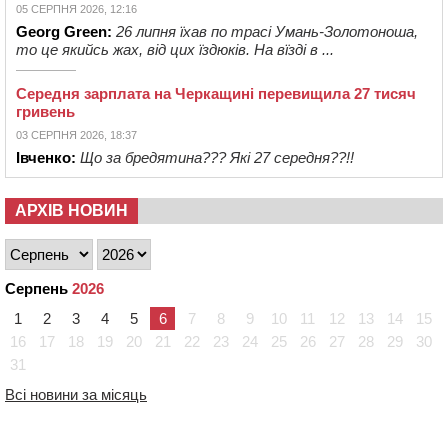
05 СЕРПНЯ 2026, 12:16
Georg Green:
26 липня їхав по трасі Умань-Золотоноша,
то це якийсь жах, від цих їздюків. На вїзді в ...
Середня зарплата на Черкащині перевищила 27 тисяч
гривень
03 СЕРПНЯ 2026, 18:37
Івченко:
Що за бредятина??? Які 27 середня??!!
АРХІВ НОВИН
Серпень
2026
1
2
3
4
5
6
7
8
9
10
11
12
13
14
15
16
17
18
19
20
21
22
23
24
25
26
27
28
29
30
31
Всі новини за місяць