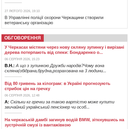
27 ЛЮТОГО 2026, 19:10
В Управлінні поліції охорони Черкащини створили
ветеранську організацію
ОБГОВОРЕННЯ
У Черкасах містяни через нову скляну зупинку і вирізані
дерева потерпають від спеки: Бондаренко о...
06 СЕРПНЯ 2026, 15:23
В.Н.:
А що з зупинкою Дружби народів?Чому вона
скляна(обідрана,брудна,розрахована на 3 людини...
Від 80 гривень за кілограм: в Україні прогнозують
стрибок цін на гречку
06 СЕРПНЯ 2026, 12:48
А:
Скільки кг гречки за такою вартістю може купити
звичайний український пенсіонер чи особ...
На черкаській дамбі загинув водій BMW, зіткнувшись на
зустрічній смузі із вантажівкою