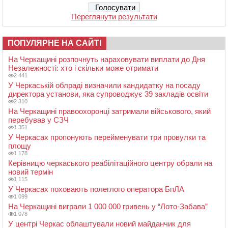
Переглянути результати
ПОПУЛЯРНЕ НА САЙТІ
На Черкащині розпочнуть нараховувати виплати до Дня
Незалежності: хто і скільки може отримати
2 441
У Черкаській облраді визначили кандидатку на посаду
директора установи, яка супроводжує 39 закладів освіти
2 310
На Черкащині правоохоронці затримали військового, який
перебував у СЗЧ
1 351
У Черкасах пропонують перейменувати три провулки та
площу
1 178
Керівницю черкаського реабілітаційного центру обрали на
новий термін
1 115
У Черкасах поховають полеглого оператора БпЛА
1 099
На Черкащині виграли 1 000 000 гривень у “Лото-Забава”
1 078
У центрі Черкас облаштували новий майданчик для