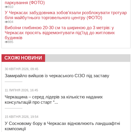
паркування (ФОТО)
910
У Черкасах забудовника зобов’язали розблокувати тротуар
біля майбутнього торговельного центру (ФОТО)
904
Вибоїни глибиною 20-30 см та шириною до 3 метрів: у
Черкасах просять відремонтувати під’їзд до житлових
будинків
885
СХОЖІ НОВИНИ
30 КВІТНЯ 2026, 09:45
Замирайло вийшов із черкаського СІЗО під заставу
11 ЛИПНЯ 2026, 16:45
Черкащина – серед лідерів за кількістю наданих
консультацій про старт “...
15 КВІТНЯ 2026, 19:54
У Сосновому бору в Черкасах відновлюють ландшафтні
композиції