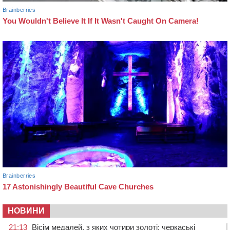
НОВИНИ
21:13
Вісім медалей, з яких чотири золоті: черкаські