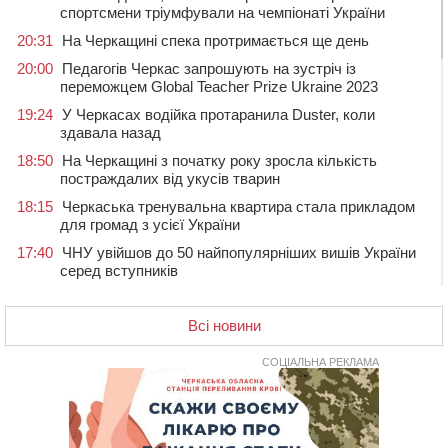
спортсмени тріумфували на чемпіонаті України
20:31
На Черкащині спека протримається ще день
20:00
Педагогів Черкас запрошують на зустріч із
переможцем Global Teacher Prize Ukraine 2023
19:24
У Черкасах водійка протаранила Duster, коли
здавала назад
18:50
На Черкащині з початку року зросла кількість
постраждалих від укусів тварин
18:15
Черкаська тренувальна квартира стала прикладом
для громад з усієї України
17:40
ЧНУ увійшов до 50 найпопулярніших вишів України
серед вступників
17:07
На Хімселищі у Черкасах облаштували новий
контейнерний майданчик
Всі новини
16:32
Без розтину грудної клітки: у Черкасах 75-річній
пацієнтці замінили аортальний клапан
СОЦІАЛЬНА РЕКЛАМА
16:00
У Черкаському онкоцентрі встановили сонячну
електростанцію за понад пів мільйона гривень
15:30
У Київській області прощаються з полеглим на