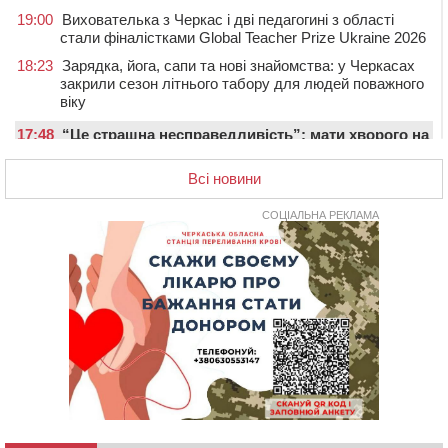
19:00
Вихователька з Черкас і дві педагогині з області
стали фіналістками Global Teacher Prize Ukraine 2026
18:23
Зарядка, йога, сапи та нові знайомства: у Черкасах
закрили сезон літнього табору для людей поважного
віку
17:48
“Це страшна несправедливість”: мати хворого на
СМА 13-річного хлопця із Драбівщини просить
ОВА виділити кошти на дороговартісні ліки
Всі новини
17:15
На Уманщині судитимуть колишню очільницю відділу
СОЦІАЛЬНА РЕКЛАМА
освіти через закупівлю електрики за завищеною
ціною
16:40
У Черкасах провели в останню путь двох
загиблих воїнів
16:07
До 1 вересня у Черкасах оновлюють дорожню
розмітку біля навчальних закладів (ФОТОФАКТ)
15:39
На честь загиблого захисника і чемпіона світу в
Черкасах відкрили спортивно-реабілітаційний центр
15:05
На Звенигородщині, попри заборону міськради,
проведуть “Ше.Fest”