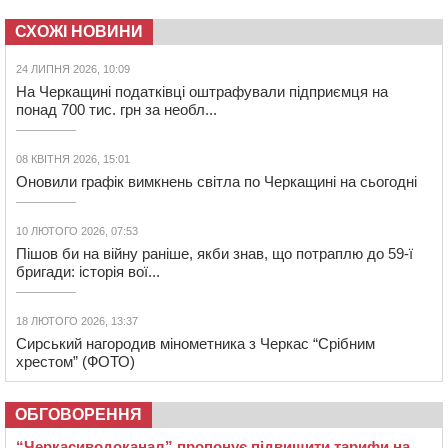
СХОЖІ НОВИНИ
24 ЛИПНЯ 2026, 10:09
На Черкащині податківці оштрафували підприємця на
понад 700 тис. грн за необл...
08 КВІТНЯ 2026, 15:01
Оновили графік вимкнень світла по Черкащині на сьогодні
10 ЛЮТОГО 2026, 07:53
Пішов би на війну раніше, якби знав, що потраплю до 59-ї
бригади: історія вої...
18 ЛЮТОГО 2026, 13:37
Сирський нагородив мінометника з Черкас “Срібним
хрестом” (ФОТО)
ОБГОВОРЕННЯ
“Черкасиводоканал” пропонує підвищити тарифи на