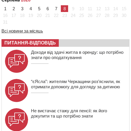
09:08
Встановити гойдалки, карусель і закупити іграшки: у
1
2
3
4
5
6
7
8
9
10
11
12
13
14
15
Черкасах просять покращити умови в дитсадку
16
17
18
19
20
21
22
23
24
25
26
27
28
29
30
31
08:22
“На щиті” у Чорнобаївську громаду повертається
полеглий біля Кліщіївки воїн
Всі новини за місяць
07:30
Понад 968 мільйонів гривень земельного податку
ПИТАННЯ-ВІДПОВІДЬ
сплатили на Черкащині
06 СЕРПНЯ 2026, ЧЕТВЕР
Доходи від здачі житла в оренду: що потрібно
знати про оподаткування
21:13
Вісім медалей, з яких чотири золоті: черкаські
спортсмени тріумфували на чемпіонаті України
“єЯсла”: жителям Черкащини роз’яснили, як
отримати допомогу для догляду за дитиною
Не вистачає стажу для пенсії: як його
докупити та що потрібно знати