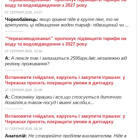
воду та водовідведення з 2027 року
07 СЕРПНЯ 2026, 14:57
Чорнобаївець:
якщо гривня піде в круте піке, то не
врятують ці підвищення жоден тариф- підвищений чи ...
“Черкасиводоканал” пропонує підвищити тарифи на
воду та водовідведення з 2027 року
07 СЕРПНЯ 2026, 10:56
А:
А пенсія так і залишиться 2595грн./міс.незалежно від
регіону проживання?
Встановити гойдалки, карусель і закупити іграшки: у
Черкасах просять покращити умови в дитсадку
07 СЕРПНЯ 2026, 10:09
А:
Споконвіку іграшки і все,що стосується дитячого
дозвілля,а також-посуд і миючі засоби,к...
Встановити гойдалки, карусель і закупити іграшки: у
Черкасах просять покращити умови в дитсадку
07 СЕРПНЯ 2026, 09:36
Анатолій:
Не створюйте проблем вихователям. Ніде в