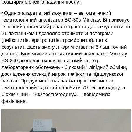
розширило спектр надання послуг.
«Один з апаратів, які закупили – автоматичний
гематологічний аналізатор BC-30s Mindray. Він виконує
клінічний (загальний) аналіз крові та дає результати за
21 показником і дозволяє отримати 3 гістограми
(лейкоцитів, еритроцитів, тромбоцитів), що в
результаті дасть змогу лікарям ставити більш точний
діагноз. Біохімічний автоматичний аналізатор Mindray
BS-240 дозволяє охопити широкий спектр
лабораторних обстежень - білковий і ліпідний обміни,
дослідження функцій нирок, печінки та підшлункової
залози. Продуктивність аналізаторів теж висока,
гематологічний здатний обробити 70 тестів/годину, а
біохімічний – 200 тестів/годину», – повідомила
фахівчиня.