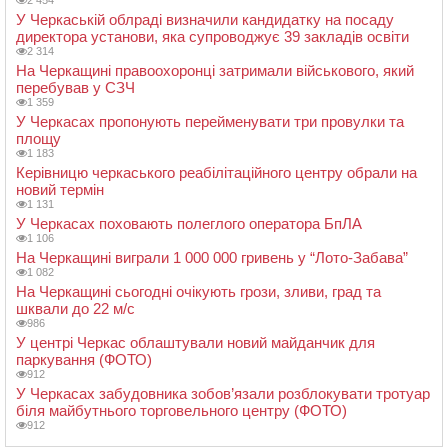
2 454
У Черкаській облраді визначили кандидатку на посаду
директора установи, яка супроводжує 39 закладів освіти
2 314
На Черкащині правоохоронці затримали військового, який
перебував у СЗЧ
1 359
У Черкасах пропонують перейменувати три провулки та
площу
1 183
Керівницю черкаського реабілітаційного центру обрали на
новий термін
1 131
У Черкасах поховають полеглого оператора БпЛА
1 106
На Черкащині виграли 1 000 000 гривень у “Лото-Забава”
1 082
На Черкащині сьогодні очікують грози, зливи, град та
шквали до 22 м/с
986
У центрі Черкас облаштували новий майданчик для
паркування (ФОТО)
912
У Черкасах забудовника зобов’язали розблокувати тротуар
біля майбутнього торговельного центру (ФОТО)
912