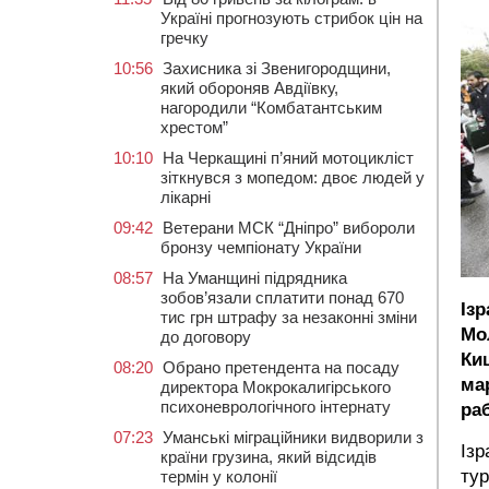
Україні прогнозують стрибок цін на
гречку
10:56
Захисника зі Звенигородщини,
який обороняв Авдіївку,
нагородили “Комбатантським
хрестом”
10:10
На Черкащині п’яний мотоцикліст
зіткнувся з мопедом: двоє людей у
лікарні
09:42
Ветерани МСК “Дніпро” вибороли
бронзу чемпіонату України
08:57
На Уманщині підрядника
зобов’язали сплатити понад 670
Із
тис грн штрафу за незаконні зміни
Мо
до договору
Ки
08:20
Обрано претендента на посаду
ма
директора Мокрокалигірського
психоневрологічного інтернату
ра
07:23
Уманські міграційники видворили з
Ізр
країни грузина, який відсидів
тур
термін у колонії