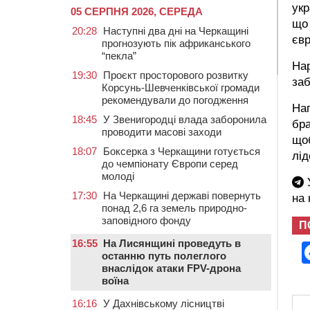
укр
05 СЕРПНЯ 2026, СЕРЕДА
що
20:28
Наступні два дні на Черкащині
євр
прогнозують пік африканського
“пекла”
Нар
19:30
Проєкт просторового розвитку
заб
Корсунь-Шевченківської громади
рекомендували до погодження
Наг
18:45
У Звенигородці влада заборонила
бра
проводити масові заходи
щоб
18:07
Боксерка з Черкащини готується
лі
до чемпіонату Європи серед
молоді
У
17:30
На Черкащині державі повернуть
на
понад 2,6 га земель природно-
заповідного фонду
П
16:55
На Лисянщині проведуть в
останню путь полеглого
внаслідок атаки FPV-дрона
воїна
16:16
У Дахнівському лісництві