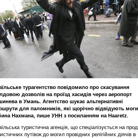
раїльське турагентство повідомило про скасування
лдовою дозволів на проїзд хасидів через аеропорт
шинева в Умань. Агентство шукає альтернативні
ршрути для паломників, які щорічно відвідують мог
бина Нахмана, пише
УНН
з посиланням на Haaretz.
аїльська туристична агенція, що спеціалізується на прод
истичних путівок до могил провідних релігійних діячів в