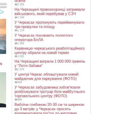
освіти
ЛАМА
2 305
ЛАМА
На Черкащині правоохоронці затримали
військового, який перебував у СЗЧ
1 349
У Черкасах пропонують перейменувати
три провулки та площу
1 174
У Черкасах поховають полеглого
оператора БпЛА
1 095
Керівницю черкаського реабілітаційного
центру обрали на новий термін
1 091
На Черкащині виграли 1 000 000 гривень
у “Лото-Забава”
1 078
У центрі Черкас облаштували новий
майданчик для паркування (ФОТО)
909
У Черкасах забудовника зобов’язали
розблокувати тротуар біля майбутнього
торговельного центру (ФОТО)
896
Вибоїни глибиною 20-30 см та шириною
до 3 метрів: у Черкасах просять
відремонтувати під’їзд до житлових