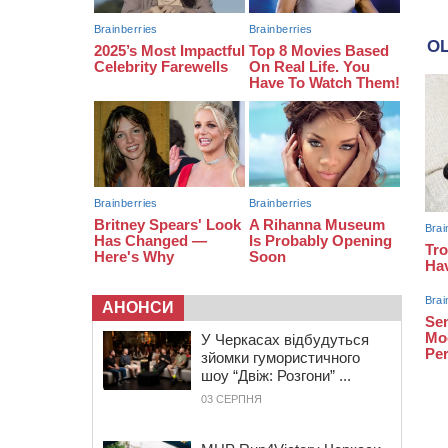
12:23
У Руськополянській громаді
оновили дорожню розмітку на
центральних вулицях (ФОТО)
11:48
На черкаській дамбі загинув
водій BMW, зіткнувшись на
зустрічній смузі із вантажівкою
АНОНСИ
У Черкасах відбудуться
зйомки гумористичного
шоу “Двіж: Розгони” ...
03 СЕРПНЯ