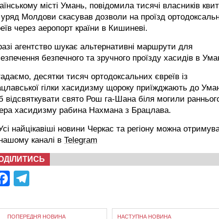
аїнському місті Умань, повідомила тисячі власників квит
 уряд Молдови скасував дозволи на проїзд ортодоксаль
еїв через аеропорт країни в Кишиневі.
азі агентство шукає альтернативні маршрути для
езпечення безпечного та зручного проїзду хасидів в Ума
адаємо, десятки тисяч ортодоксальних євреїв із
цлавської гілки хасидизму щороку приїжджають до Уман
 відсвяткувати свято Рош га-Шана біля могили ранньог
дера хасидизму рабина Нахмана з Брацлава.
сі найцікавіші новини Черкас та регіону можна отримув
 нашому каналі в
Telegram
ОДІЛИТИСЬ
Facebook
Telegram
ПОПЕРЕДНЯ НОВИНА
НАСТУПНА НОВИНА