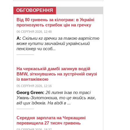
ОБГОВОРЕННЯ
Від 80 гривень за кілограм: в Україні
прогнозують стрибок цін на гречку
06 СЕРПНЯ 2026, 12:48
А:
Скільки кг гречки за такою вартістю
може купити звичайний український
пенсіонер чи особ...
На черкаській дамбі загинув водій
BMW, зіткнувшись на зустрічній смузі
із вантажівкою
05 СЕРПНЯ 2026, 12:16
Georg Green:
26 липня їхав по трасі
Умань-Золотоноша, то це якийсь жах,
від цих їздюків. На вїзді в ...
Середня зарплата на Черкащині
перевищила 27 тисяч гривень
03 СЕРПНЯ 2026, 18:37