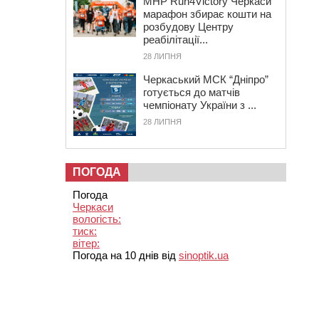
MHP Run4Victory Черкаси
марафон збирає кошти на
розбудову Центру
реабілітації...
28 ЛИПНЯ
Черкаський МСК “Дніпро”
готується до матчів
чемпіонату України з ...
28 ЛИПНЯ
ПОГОДА
Погода
Черкаси
вологість:
тиск:
вітер:
Погода на 10 днів від
sinoptik.ua