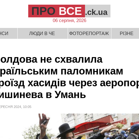
ПРО
ВСЕ
.ck.ua
06 серпня, 2026
НСИ
ЛЮДИ В ЧЕ
ФОТОРЕПОРТАЖ
РІЗНЕ
олдова не схвалила
зраїльським паломникам
роїзд хасидів через аеропо
ишинева в Умань
ЕРЕСНЯ 2024, 10:05