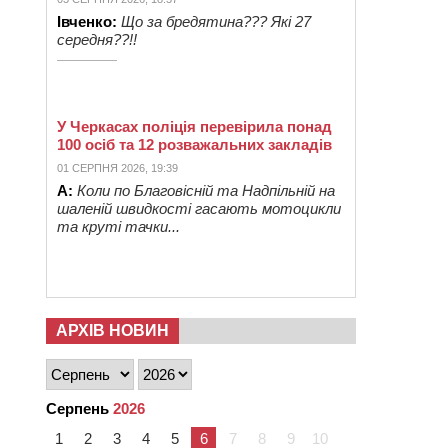
Івченко:
Що за бредятина??? Які 27
середня??!!
У Черкасах поліція перевірила понад
100 осіб та 12 розважальних закладів
01 СЕРПНЯ 2026, 19:39
А:
Коли по Благовісній та Надпільній на
шаленій швидкості гасають мотоцикли
та круті тачки...
АРХІВ НОВИН
Серпень
2026
1
2
3
4
5
6
7
8
9
10