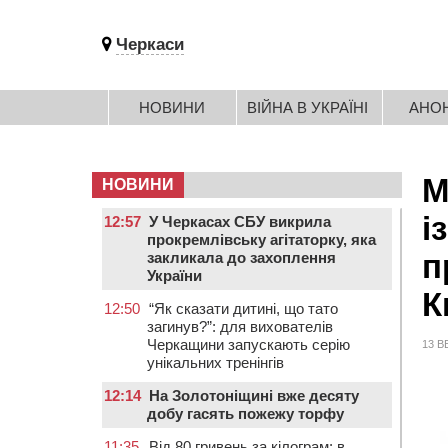
Черкаси
НОВИНИ
ВІЙНА В УКРАЇНІ
АНО
М
НОВИНИ
і
12:57
У Черкасах СБУ викрила
прокремлівську агітаторку, яка
п
закликала до захоплення
України
К
12:50
“Як сказати дитині, що тато
загинув?”: для вихователів
Черкащини запускають серію
13 В
унікальних тренінгів
12:14
На Золотоніщині вже десяту
добу гасять пожежу торфу
11:35
Від 80 гривень за кілограм: в