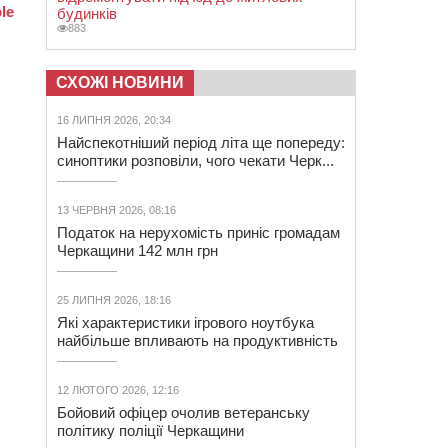
будинків
883
СХОЖІ НОВИНИ
16 ЛИПНЯ 2026, 20:34
Найспекотніший період літа ще попереду:
синоптики розповіли, чого чекати Черк...
13 ЧЕРВНЯ 2026, 08:16
Податок на нерухомість приніс громадам
Черкащини 142 млн грн
25 ЛИПНЯ 2026, 18:16
Які характеристики ігрового ноутбука
найбільше впливають на продуктивність
12 ЛЮТОГО 2026, 12:16
Бойовий офіцер очолив ветеранську
політику поліції Черкащини