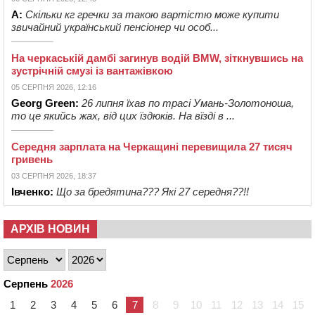
А:
Скільки кг гречки за такою вартістю може купити
звичайний український пенсіонер чи особ...
На черкаській дамбі загинув водій BMW, зіткнувшись на
зустрічній смузі із вантажівкою
05 СЕРПНЯ 2026, 12:16
Georg Green:
26 липня їхав по трасі Умань-Золотоноша,
то це якийсь жах, від цих їздюків. На вїзді в ...
Середня зарплата на Черкащині перевищила 27 тисяч
гривень
03 СЕРПНЯ 2026, 18:37
Івченко:
Що за бредятина??? Які 27 середня??!!
АРХІВ НОВИН
Серпень
2026
1
2
3
4
5
6
7
8
9
10
11
12
13
14
15