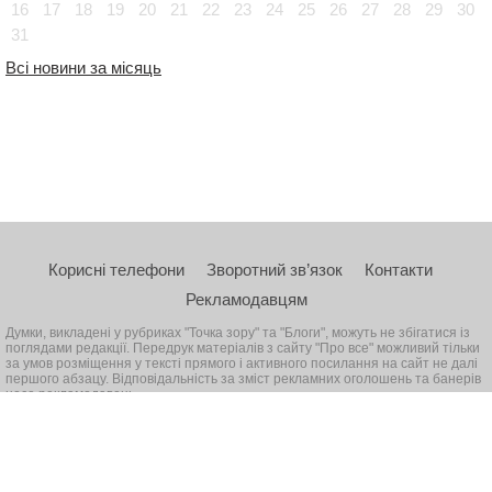
16
17
18
19
20
21
22
23
24
25
26
27
28
29
30
31
Всі новини за місяць
Корисні телефони
Зворотний зв’язок
Контакти
Рекламодавцям
Думки, викладені у рубриках "Точка зору" та "Блоги", можуть не збігатися із
поглядами редакції. Передрук матеріалів з сайту "Про все" можливий тільки
за умов розміщення у тексті прямого і активного посилання на сайт не далі
першого абзацу. Відповідальність за зміст рекламних оголошень та банерів
несе рекламодавець
© 2026, Всі права захищені