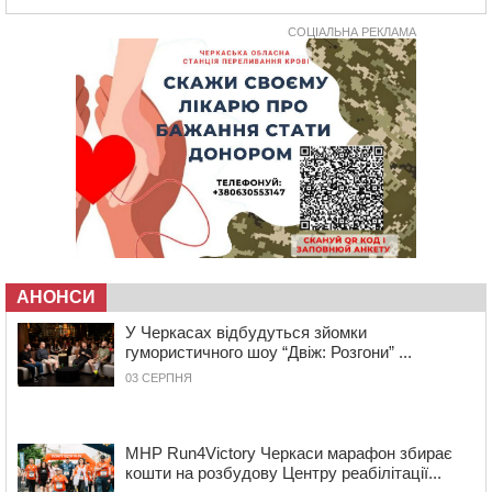
контейнерний майданчик
СОЦІАЛЬНА РЕКЛАМА
16:32
Без розтину грудної клітки: у Черкасах 75-річній
пацієнтці замінили аортальний клапан
16:00
У Черкаському онкоцентрі встановили сонячну
електростанцію за понад пів мільйона гривень
15:30
У Київській області прощаються з полеглим на
фронті жителем Монастирищини
14:53
У Черкасах містяни через нову скляну зупинку і
вирізані дерева потерпають від спеки: Бондаренко
обіцяє масштабне озеленення
14:17
Провокував конфлікт і зачинився в автівці: у ТЦК
АНОНСИ
прокоментували скандал із затриманням
чоловіка у Тальному
У Черкасах відбудуться зйомки
гумористичного шоу “Двіж: Розгони” ...
13:55
У Тальному працівники ТЦК вибили вікно і
03 СЕРПНЯ
витягли з автівки чоловіка (ВІДЕО)
13:27
На Звенигородщині чоловік до смерті побив 82-
річного односельця
MHP Run4Victory Черкаси марафон збирає
кошти на розбудову Центру реабілітації...
12:57
У Черкасах СБУ викрила прокремлівську