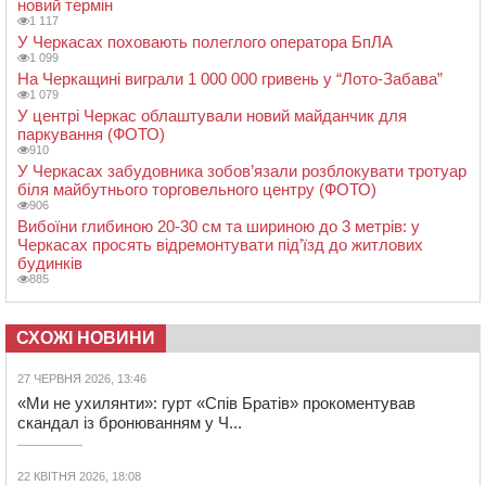
новий термін
1 117
У Черкасах поховають полеглого оператора БпЛА
1 099
На Черкащині виграли 1 000 000 гривень у “Лото-Забава”
1 079
У центрі Черкас облаштували новий майданчик для
паркування (ФОТО)
910
У Черкасах забудовника зобов’язали розблокувати тротуар
біля майбутнього торговельного центру (ФОТО)
906
Вибоїни глибиною 20-30 см та шириною до 3 метрів: у
Черкасах просять відремонтувати під’їзд до житлових
будинків
885
СХОЖІ НОВИНИ
27 ЧЕРВНЯ 2026, 13:46
«Ми не ухилянти»: гурт «Спів Братів» прокоментував
скандал із бронюванням у Ч...
22 КВІТНЯ 2026, 18:08