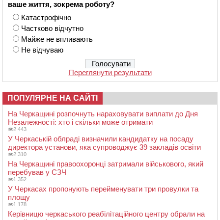
ваше життя, зокрема роботу?
Катастрофічно
Частково відчутно
Майже не впливають
Не відчуваю
Переглянути результати
ПОПУЛЯРНЕ НА САЙТІ
На Черкащині розпочнуть нараховувати виплати до Дня
Незалежності: хто і скільки може отримати
2 443
У Черкаській облраді визначили кандидатку на посаду
директора установи, яка супроводжує 39 закладів освіти
2 310
На Черкащині правоохоронці затримали військового, який
перебував у СЗЧ
1 352
У Черкасах пропонують перейменувати три провулки та
площу
1 178
Керівницю черкаського реабілітаційного центру обрали на