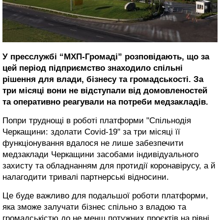
У пресслужбі “МХП-Громаді” розповідають, що за
цей період підприємство знаходило спільні
рішення для влади, бізнесу та громадськості. За
три місяці вони не відступали від домовленостей
та оперативно реагували на потреби медзакладів.
Попри труднощі в роботі платформи "Спільнодія
Черкащини: здолати Covid-19" за три місяці її
функціонування вдалося не лише забезпечити
медзаклади Черкащини засобами індивідуального
захисту та обладнанням для протидії коронавірусу, а й
налагодити тривалі партнерські відносини.
Це буде важливо для подальшої роботи платформи,
яка зможе залучати бізнес спільно з владою та
громадськістю до не менш потужних проєктів на рівні