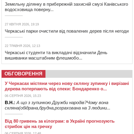
Земельну ділянку в прибережній захисній смузі Канівського
водосховища поверну...
27 КВІТНЯ 2026, 19:19
Черкаські парки очистили від повалених дерев після негоди
22 ТРАВНЯ 2026, 12:13
Черкаські студенти та викладачі відзначили День
вишиванки масштабним флешмобо...
ОБГОВОРЕННЯ
У Черкасах містяни через нову скляну зупинку і вирізані
дерева потерпають від спеки: Бондаренко о...
06 СЕРПНЯ 2026, 15:23
В.Н.:
А що з зупинкою Дружби народів?Чому вона
скляна(обідрана,брудна,розрахована на 3 людини...
Від 80 гривень за кілограм: в Україні прогнозують
стрибок цін на гречку
06 СЕРПНЯ 2026, 12:48