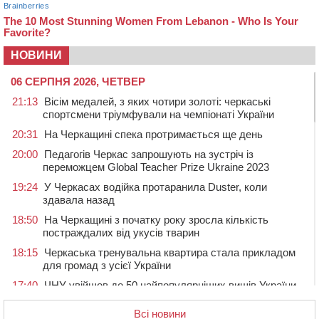
НОВИНИ
06 СЕРПНЯ 2026, ЧЕТВЕР
21:13
Вісім медалей, з яких чотири золоті: черкаські
спортсмени тріумфували на чемпіонаті України
20:31
На Черкащині спека протримається ще день
20:00
Педагогів Черкас запрошують на зустріч із
переможцем Global Teacher Prize Ukraine 2023
19:24
У Черкасах водійка протаранила Duster, коли
здавала назад
18:50
На Черкащині з початку року зросла кількість
постраждалих від укусів тварин
18:15
Черкаська тренувальна квартира стала прикладом
для громад з усієї України
17:40
ЧНУ увійшов до 50 найпопулярніших вишів України
серед вступників
Всі новини
17:07
На Хімселищі у Черкасах облаштували новий