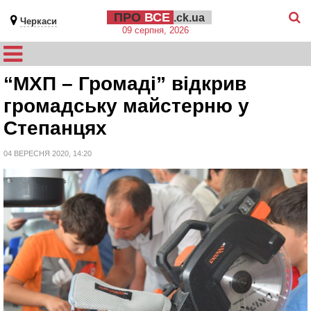
ПРО
ВСЕ
.ck.ua
Черкаси
09 серпня, 2026
“МХП – Громаді” відкрив
громадську майстерню у
Степанцях
04 ВЕРЕСНЯ 2020, 14:20