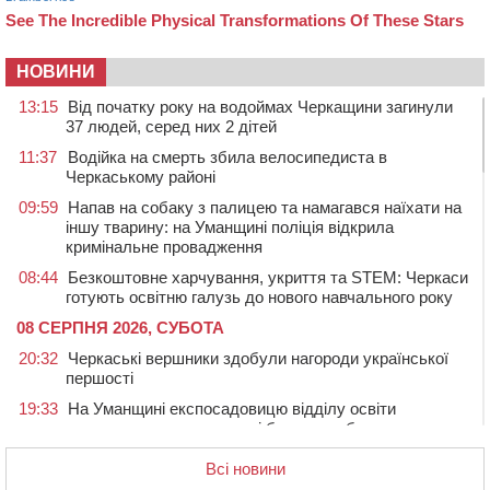
НОВИНИ
13:15
Від початку року на водоймах Черкащини загинули
37 людей, серед них 2 дітей
11:37
Водійка на смерть збила велосипедиста в
Черкаському районі
09:59
Напав на собаку з палицею та намагався наїхати на
іншу тварину: на Уманщині поліція відкрила
кримінальне провадження
08:44
Безкоштовне харчування, укриття та STEM: Черкаси
готують освітню галузь до нового навчального року
08 СЕРПНЯ 2026, СУБОТА
20:32
Черкаські вершники здобули нагороди української
першості
19:33
На Уманщині експосадовицю відділу освіти
судитимуть через завдані бюджету збитки
18:30
У Єрках прощатимуться з полеглим на Курщині
Всі новини
стрільцем ДШВ