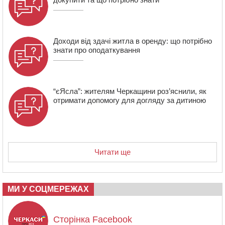
15:39
На честь загиблого захисника і чемпіона світу в
Черкасах відкрили спортивно-реабілітаційний центр
Доходи від здачі житла в оренду: що потрібно
знати про оподаткування
“єЯсла”: жителям Черкащини роз’яснили, як
отримати допомогу для догляду за дитиною
Читати ще
МИ У СОЦМЕРЕЖАХ
Сторінка Facebook