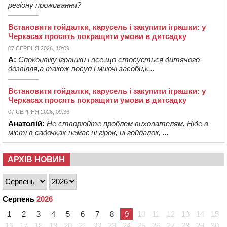
регіону проживання?
Встановити гойдалки, карусель і закупити іграшки: у
Черкасах просять покращити умови в дитсадку
07 СЕРПНЯ 2026, 10:09
А:
Споконвіку іграшки і все,що стосується дитячого
дозвілля,а також-посуд і миючі засоби,к...
Встановити гойдалки, карусель і закупити іграшки: у
Черкасах просять покращити умови в дитсадку
07 СЕРПНЯ 2026, 09:36
Анатолій:
Не створюйте проблем вихователям. Ніде в
місті в садочках немає ні гірок, ні гойдалок, ...
АРХІВ НОВИН
Серпень
2026
1
2
3
4
5
6
7
8
9
10
11
12
13
14
15
16
17
18
19
20
21
22
23
24
25
26
27
28
29
30