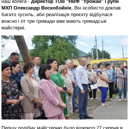
наш колега -
директор ТОВ "НВФ "Урожай" Групи
МХП Олександр Воскобойнік.
Він особисто доклав
багато зусиль, аби реалізація проєкту відбулася
вчасно і от три громади вже мають громадські
майстерні.
Першу подібну майстерню було відкрито 27 серпня в