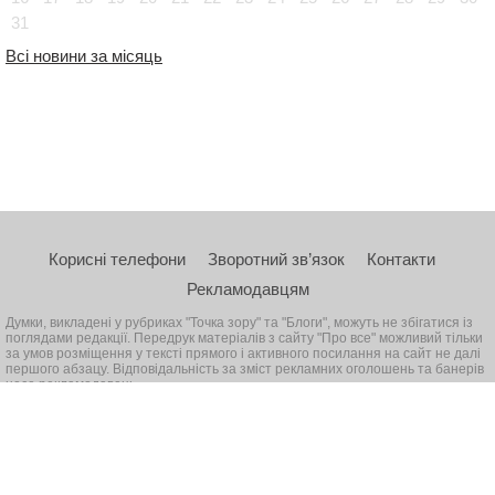
31
Всі новини за місяць
Корисні телефони
Зворотний зв’язок
Контакти
Рекламодавцям
Думки, викладені у рубриках "Точка зору" та "Блоги", можуть не збігатися із
поглядами редакції. Передрук матеріалів з сайту "Про все" можливий тільки
за умов розміщення у тексті прямого і активного посилання на сайт не далі
першого абзацу. Відповідальність за зміст рекламних оголошень та банерів
несе рекламодавець
© 2026, Всі права захищені