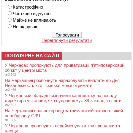
Катастрофічно
Частково відчутно
Майже не впливають
Не відчуваю
Переглянути результати
ПОПУЛЯРНЕ НА САЙТІ
У Черкасах пропонують для приватизації п’ятиповерховий
об’єкт у центрі міста
3 642
На Черкащині розпочнуть нараховувати виплати до Дня
Незалежності: хто і скільки може отримати
2 466
У Черкаській облраді визначили кандидатку на посаду
директора установи, яка супроводжує 39 закладів освіти
2 321
На Черкащині правоохоронці затримали військового, який
перебував у СЗЧ
1 365
У Черкасах пропонують перейменувати три провулки та
площу