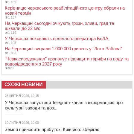
1 189
Керівницю черкаського реабілітаційного центру обрали на
новий термін
1 137
На Черкащині сьогодні очікують грози, зливи, град та
шквали до 22 м/с
1 119
У Черкасах поховають полеглого оператора БпЛА
1 108
На Черкащині виграли 1 000 000 гривень у “Лото-Забава”
1 083
“Черкасиводоканал” пропонує підвищити тарифи на воду та
водовідведення з 2027 року
928
СХОЖІ НОВИНИ
23 КВІТНЯ 2026, 19:15
У Черкасах запустили Telegram-канал з інформацією про
культурні заходи та доз...
10 ЛИПНЯ 2026, 10:00
Земля приносить прибуток. Київ його зберігає