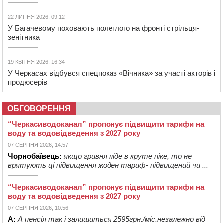
22 ЛИПНЯ 2026, 09:12
У Багачевому поховають полеглого на фронті стрільця-
зенітника
19 КВІТНЯ 2026, 16:34
У Черкасах відбувся спецпоказ «Вічника» за участі акторів і
продюсерів
ОБГОВОРЕННЯ
“Черкасиводоканал” пропонує підвищити тарифи на
воду та водовідведення з 2027 року
07 СЕРПНЯ 2026, 14:57
Чорнобаївець:
якщо гривня піде в круте піке, то не
врятують ці підвищення жоден тариф- підвищений чи ...
“Черкасиводоканал” пропонує підвищити тарифи на
воду та водовідведення з 2027 року
07 СЕРПНЯ 2026, 10:56
А:
А пенсія так і залишиться 2595грн./міс.незалежно від