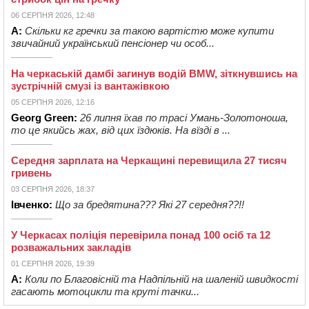
06 СЕРПНЯ 2026, 12:48
А:
Скільки кг гречки за такою вартістю може купити
звичайний український пенсіонер чи особ...
На черкаській дамбі загинув водій BMW, зіткнувшись на
зустрічній смузі із вантажівкою
05 СЕРПНЯ 2026, 12:16
Georg Green:
26 липня їхав по трасі Умань-Золотоноша,
то це якийсь жах, від цих їздюків. На вїзді в ...
Середня зарплата на Черкащині перевищила 27 тисяч
гривень
03 СЕРПНЯ 2026, 18:37
Івченко:
Що за бредятина??? Які 27 середня??!!
У Черкасах поліція перевірила понад 100 осіб та 12
розважальних закладів
01 СЕРПНЯ 2026, 19:39
А:
Коли по Благовісній та Надпільній на шаленій швидкості
гасають мотоцикли та круті тачки...