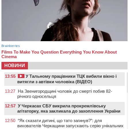
НОВИНИ
13:55
У Тальному працівники ТЦК вибили вікно і
витягли з автівки чоловіка (ВІДЕО)
13:27
На Звенигородщині чоловік до смерті побив 82-
річного односельця
12:57
У Черкасах СБУ викрила прокремлівську
агітаторку, яка закликала до захоплення України
12:50
“Як сказати дитині, що тато загинув?”: для
вихователів Черкащини запускають серію унікальних