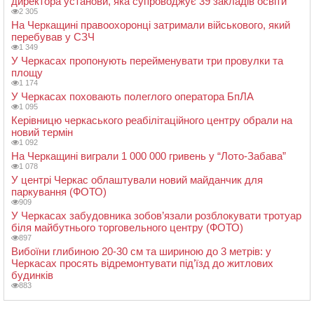
директора установи, яка супроводжує 39 закладів освіти
2 305
На Черкащині правоохоронці затримали військового, який
перебував у СЗЧ
1 349
У Черкасах пропонують перейменувати три провулки та
площу
1 174
У Черкасах поховають полеглого оператора БпЛА
1 095
Керівницю черкаського реабілітаційного центру обрали на
новий термін
1 092
На Черкащині виграли 1 000 000 гривень у “Лото-Забава”
1 078
У центрі Черкас облаштували новий майданчик для
паркування (ФОТО)
909
У Черкасах забудовника зобов’язали розблокувати тротуар
біля майбутнього торговельного центру (ФОТО)
897
Вибоїни глибиною 20-30 см та шириною до 3 метрів: у
Черкасах просять відремонтувати під’їзд до житлових
будинків
883