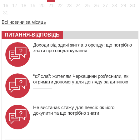
полон під час бою на Київщині
16
17
18
19
20
21
22
23
24
25
26
27
28
29
30
14:03
Постраждав водій і неповнолітня пасажирка: у
31
Чорнобаї мотоцикліст врізався у легковик
Всі новини за місяць
13:30
Раптово помер: у Черкасах попрощалися із 35-
річним прикордонником
ПИТАННЯ-ВІДПОВІДЬ
12:59
У Черкасах нагородили двох місцевих жителів, які
Доходи від здачі житла в оренду: що потрібно
відмовилися вчиняти підпали на замовлення росіян
знати про оподаткування
“єЯсла”: жителям Черкащини роз’яснили, як
отримати допомогу для догляду за дитиною
Не вистачає стажу для пенсії: як його
докупити та що потрібно знати