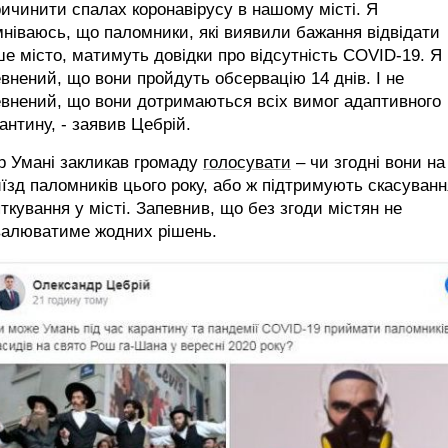
ичинити спалах коронавірусу в нашому місті. Я
ніваюсь, що паломники, які виявили бажання відвідати
е місто, матимуть довідки про відсутність COVID-19. Я
внений, що вони пройдуть обсервацію 14 днів. І не
внений, що вони дотримаються всіх вимог адаптивного
антину, - заявив Цебрій.
р Умані закликав громаду
голосувати
– чи згодні вони на
їзд паломників цього року, або ж підтримують скасуванн
ткування у місті. Запевнив, що без згоди містян не
валюватиме жодних рішень.