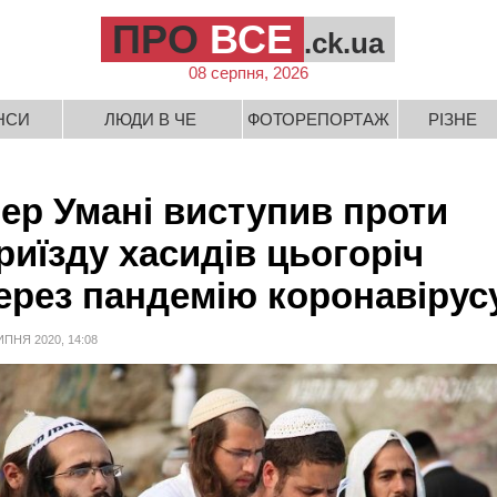
ПРО
ВСЕ
.ck.ua
08 серпня, 2026
НСИ
ЛЮДИ В ЧЕ
ФОТОРЕПОРТАЖ
РІЗНЕ
ер Умані виступив проти
риїзду хасидів цьогоріч
ерез пандемію коронавірус
ИПНЯ 2020, 14:08