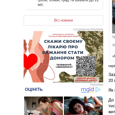
м/с
12:50
Внаслідок падіння вертольота
загинув 28-річний захисник зі
Всі новини
Сміли
СОЦІАЛЬНА РЕКЛАМА
12:15
У центрі Черкас не поділили
дорогу водії двох ВАЗів
11:29
У Черкасах до середини серпня
обмежать рух транспорту на трьох
вулицях
10:54
На Черкащині кількість укриттів
збільшилась уп’ятеро з початку
скр
повномасштабної війни
Заз
10:15
У Черкасах водій Audi Q5
спричинив аварію, не пропустивши
20 
інший кросовер
РЕКЛАМА
Як 
09:42
“Черкасиводоканал” пропонує
підвищити тарифи на воду та
До 
водовідведення з 2027 року
тис
09:08
Встановити гойдалки, карусель і
жит