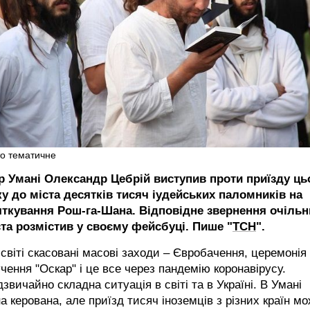
о тематичне
р Умані Олександр Цебрій виступив проти приїзду ць
ку до міста десятків тисяч іудейських паломників на
яткування Рош-га-Шана. Відповідне звернення очільн
ста розмістив у своєму фейсбуці.
Пише "
ТСН
".
 світі скасовані масові заходи – Євробачення, церемонія
чення "Оскар" і це все через пандемію коронавірусу.
звичайно складна ситуація в світі та в Україні. В Умані
а керована, але приїзд тисяч іноземців з різних країн м