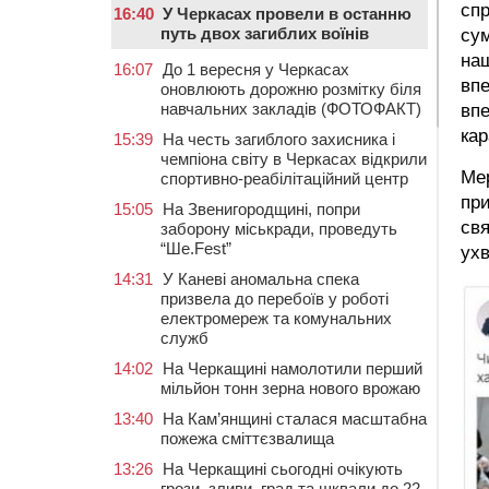
спр
16:40
У Черкасах провели в останню
путь двох загиблих воїнів
сум
наш
16:07
До 1 вересня у Черкасах
впе
оновлюють дорожню розмітку біля
навчальних закладів (ФОТОФАКТ)
впе
кар
15:39
На честь загиблого захисника і
чемпіона світу в Черкасах відкрили
Ме
спортивно-реабілітаційний центр
при
15:05
На Звенигородщині, попри
свя
заборону міськради, проведуть
“Ше.Fest”
ух
14:31
У Каневі аномальна спека
призвела до перебоїв у роботі
електромереж та комунальних
служб
14:02
На Черкащині намолотили перший
мільйон тонн зерна нового врожаю
13:40
На Кам’янщині сталася масштабна
пожежа сміттєзвалища
13:26
На Черкащині сьогодні очікують
грози, зливи, град та шквали до 22