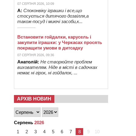
07 СЕРПНЯ 2026, 10:09
А:
Споконвіку іграшки і все,що
стосується дитячого дозвілля,а
також-посуд і миючі засоби,к...
Встановити гойдалки, карусель і
закупити іграшки: у Черкасах просять
покращити умови в дитсадку
07 СЕРПНЯ 2026, 09:36
Анатолій:
Не створюйте проблем
вихователям. Ніде в місті в садочках
немає ні гірок, ні гойдалок, ...
АРХІВ НОВИН
Серпень
2026
1
2
3
4
5
6
7
8
9
10