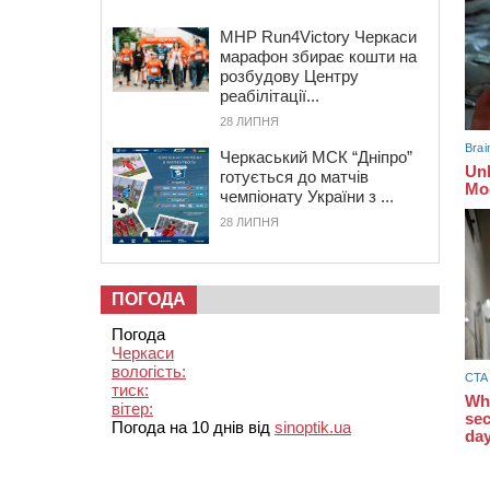
MHP Run4Victory Черкаси
марафон збирає кошти на
розбудову Центру
реабілітації...
28 ЛИПНЯ
Черкаський МСК “Дніпро”
готується до матчів
чемпіонату України з ...
28 ЛИПНЯ
ПОГОДА
Погода
Черкаси
вологість:
тиск:
вітер:
Погода на 10 днів від
sinoptik.ua