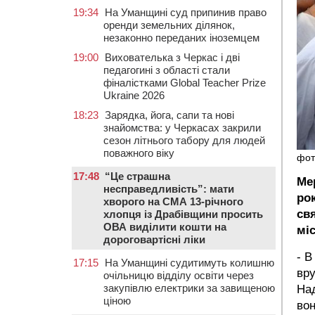
19:34
На Уманщині суд припинив право
оренди земельних ділянок,
незаконно переданих іноземцем
19:00
Вихователька з Черкас і дві
педагогині з області стали
фіналістками Global Teacher Prize
Ukraine 2026
18:23
Зарядка, йога, сапи та нові
знайомства: у Черкасах закрили
сезон літнього табору для людей
поважного віку
фот
17:48
“Це страшна
Ме
несправедливість”: мати
ро
хворого на СМА 13-річного
св
хлопця із Драбівщини просить
ОВА виділити кошти на
мі
дороговартісні ліки
- В
17:15
На Уманщині судитимуть колишню
вру
очільницю відділу освіти через
закупівлю електрики за завищеною
Над
ціною
вон