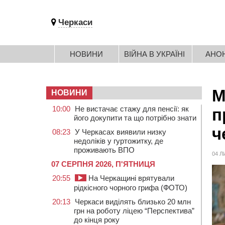
Черкаси
НОВИНИ
ВІЙНА В УКРАЇНІ
АНО
М
НОВИНИ
10:00
Не вистачає стажу для пенсії: як
п
його докупити та що потрібно знати
ч
08:23
У Черкасах виявили низку
недоліків у гуртожитку, де
проживають ВПО
04 Л
07 СЕРПНЯ 2026, П'ЯТНИЦЯ
20:55
На Черкащині врятували
рідкісного чорного грифа (ФОТО)
20:13
Черкаси виділять близько 20 млн
грн на роботу ліцею “Перспектива”
до кінця року