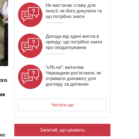
Не вистачає стажу для
пенсії: як його докупити та
що потрібно знати
Доходи від здачі житла в
оренду: що потрібно знати
про оподаткування
“єЯсла”: жителям
Черкащини роз’яснили, як
отримати допомогу для
ого
догляду за дитиною
ик
Читати ще
Запитай, що цікавить
оже