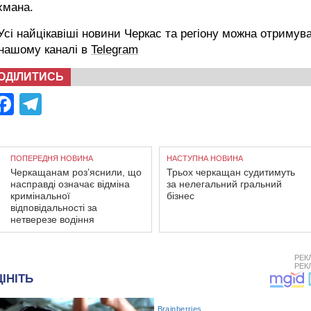
хмана.
сі найцікавіші новини Черкас та регіону можна отримув
 нашому каналі в
Telegram
ОДІЛИТИСЬ
Facebook
Telegram
ПОПЕРЕДНЯ НОВИНА
НАСТУПНА НОВИНА
Черкащанам роз’яснили, що
Трьох черкащан судитимуть
насправді означає відміна
за нелегальний гральний
кримінальної
бізнес
відповідальності за
нетверезе водіння
РЕК
РЕК