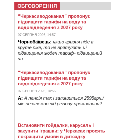
ОБГОВОРЕННЯ
“Черкасиводоканал” пропонує
підвищити тарифи на воду та
водовідведення з 2027 року
07 СЕРПНЯ 2026, 14:57
Чорнобаївець:
якщо гривня піде в
круте піке, то не врятують ці
підвищення жоден тариф- підвищений
чи ...
“Черкасиводоканал” пропонує
підвищити тарифи на воду та
водовідведення з 2027 року
07 СЕРПНЯ 2026, 10:56
А:
А пенсія так і залишиться 2595грн./
міс.незалежно від регіону проживання?
Встановити гойдалки, карусель і
закупити іграшки: у Черкасах просять
покращити умови в дитсадку