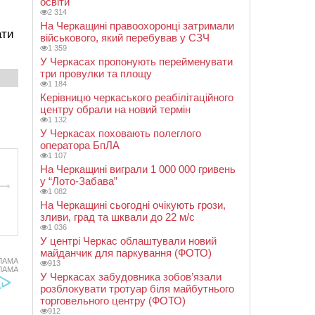
освіти
2 314
На Черкащині правоохоронці затримали
ати
військового, який перебував у СЗЧ
1 359
У Черкасах пропонують перейменувати
три провулки та площу
1 184
Керівницю черкаського реабілітаційного
центру обрали на новий термін
1 132
У Черкасах поховають полеглого
оператора БпЛА
1 107
На Черкащині виграли 1 000 000 гривень
у “Лото-Забава”
1 082
На Черкащині сьогодні очікують грози,
зливи, град та шквали до 22 м/с
1 036
У центрі Черкас облаштували новий
майданчик для паркування (ФОТО)
ЛАМА
913
ЛАМА
У Черкасах забудовника зобов’язали
розблокувати тротуар біля майбутнього
торговельного центру (ФОТО)
912