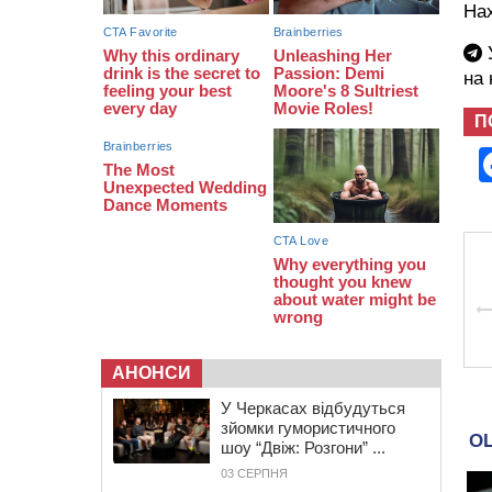
закупити іграшки: у Черкасах
На
просять покращити умови в
дитсадку
У
08:22
“На щиті” у Чорнобаївську
на
громаду повертається полеглий
біля Кліщіївки воїн
П
АНОНСИ
У Черкасах відбудуться
зйомки гумористичного
шоу “Двіж: Розгони” ...
03 СЕРПНЯ