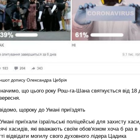
іншот допису Олександра Цебрія
начимо, що цього року Рош-га-Шана святкується від 18 
вересня.
відомо, щороку до Умані приїздять
Умані приїхали ізраїльські поліцейські для захисту хаси
ячі хасидів, які вважають своїм обов'язком хоча б раз в
ті відвідати могилу свого духовного лідера Цадика