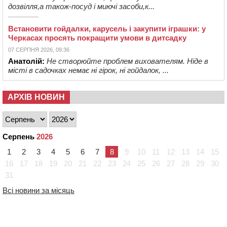
дозвілля,а також-посуд і миючі засоби,к...
Встановити гойдалки, карусель і закупити іграшки: у
Черкасах просять покращити умови в дитсадку
07 СЕРПНЯ 2026, 09:36
Анатолій:
Не створюйте проблем вихователям. Ніде в
місті в садочках немає ні гірок, ні гойдалок, ...
АРХІВ НОВИН
Серпень
2026
1
2
3
4
5
6
7
8
9
10
11
12
13
14
15
16
17
18
19
20
21
22
23
24
25
26
27
28
29
30
31
Всі новини за місяць