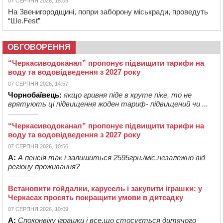
07 СЕРПНЯ 2026, 15:05
На Звенигородщині, попри заборону міськради, проведуть
“Ше.Fest”
ОБГОВОРЕННЯ
“Черкасиводоканал” пропонує підвищити тарифи на
воду та водовідведення з 2027 року
07 СЕРПНЯ 2026, 14:57
Чорнобаївець:
якщо гривня піде в круте піке, то не
врятують ці підвищення жоден тариф- підвищений чи ...
“Черкасиводоканал” пропонує підвищити тарифи на
воду та водовідведення з 2027 року
07 СЕРПНЯ 2026, 10:56
А:
А пенсія так і залишиться 2595грн./міс.незалежно від
регіону проживання?
Встановити гойдалки, карусель і закупити іграшки: у
Черкасах просять покращити умови в дитсадку
07 СЕРПНЯ 2026, 10:09
А:
Споконвіку іграшки і все,що стосується дитячого