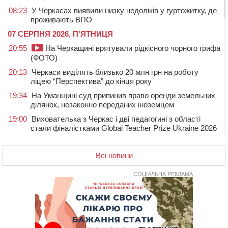
08:23
У Черкасах виявили низку недоліків у гуртожитку, де
проживають ВПО
07 СЕРПНЯ 2026, П'ЯТНИЦЯ
20:55
На Черкащині врятували рідкісного чорного грифа
(ФОТО)
20:13
Черкаси виділять близько 20 млн грн на роботу
ліцею “Перспектива” до кінця року
19:34
На Уманщині суд припинив право оренди земельних
ділянок, незаконно переданих іноземцем
19:00
Вихователька з Черкас і дві педагогині з області
стали фіналістками Global Teacher Prize Ukraine 2026
18:23
Зарядка, йога, сапи та нові знайомства: у Черкасах
закрили сезон літнього табору для людей поважного
Всі новини
віку
СОЦІАЛЬНА РЕКЛАМА
17:48
“Це страшна несправедливість”: мати хворого на
СМА 13-річного хлопця із Драбівщини просить
ОВА виділити кошти на дороговартісні ліки
17:15
На Уманщині судитимуть колишню очільницю відділу
освіти через закупівлю електрики за завищеною