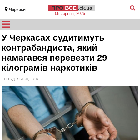
ПРО
ВСЕ
.ck.ua
Черкаси
08 серпня, 2026
У Черкасах судитимуть
контрабандиста, який
намагався перевезти 29
кілограмів наркотиків
01 ГРУДНЯ 2020, 13:04