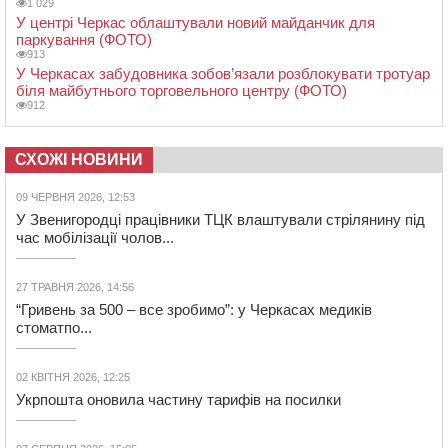
1 029
У центрі Черкас облаштували новий майданчик для
паркування (ФОТО)
913
У Черкасах забудовника зобов’язали розблокувати тротуар
біля майбутнього торговельного центру (ФОТО)
912
СХОЖІ НОВИНИ
09 ЧЕРВНЯ 2026, 12:53
У Звенигородці працівники ТЦК влаштували стрілянину під
час мобілізації чолов...
27 ТРАВНЯ 2026, 14:56
“Гривень за 500 – все зробимо”: у Черкасах медиків
стоматпо...
02 КВІТНЯ 2026, 12:25
Укрпошта оновила частину тарифів на посилки