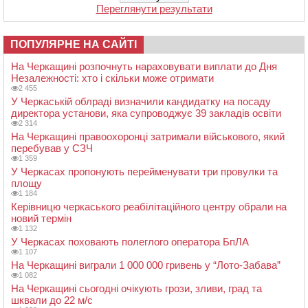
Переглянути результати
ПОПУЛЯРНЕ НА САЙТІ
На Черкащині розпочнуть нараховувати виплати до Дня
Незалежності: хто і скільки може отримати
2 455
У Черкаській облраді визначили кандидатку на посаду
директора установи, яка супроводжує 39 закладів освіти
2 314
На Черкащині правоохоронці затримали військового, який
перебував у СЗЧ
1 359
У Черкасах пропонують перейменувати три провулки та
площу
1 184
Керівницю черкаського реабілітаційного центру обрали на
новий термін
1 132
У Черкасах поховають полеглого оператора БпЛА
1 107
На Черкащині виграли 1 000 000 гривень у “Лото-Забава”
1 082
На Черкащині сьогодні очікують грози, зливи, град та
шквали до 22 м/с