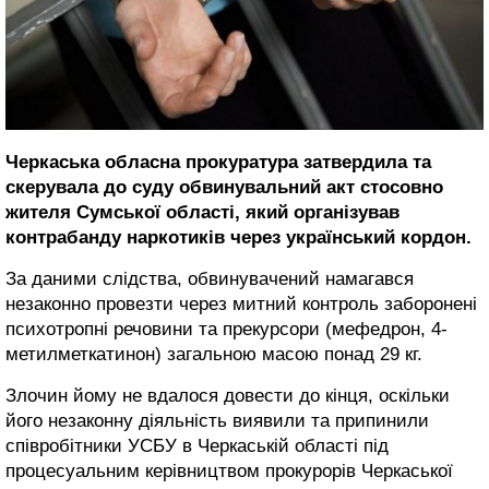
Черкаська обласна прокуратура затвердила та
скерувала до суду обвинувальний акт стосовно
жителя Сумської області, який організував
контрабанду наркотиків через український кордон.
За даними слідства, обвинувачений намагався
незаконно провезти через митний контроль заборонені
психотропні речовини та прекурсори (мефедрон, 4-
метилметкатинон) загальною масою понад 29 кг.
Злочин йому не вдалося довести до кінця, оскільки
його незаконну діяльність виявили та припинили
співробітники УСБУ в Черкаській області під
процесуальним керівництвом прокурорів Черкаської