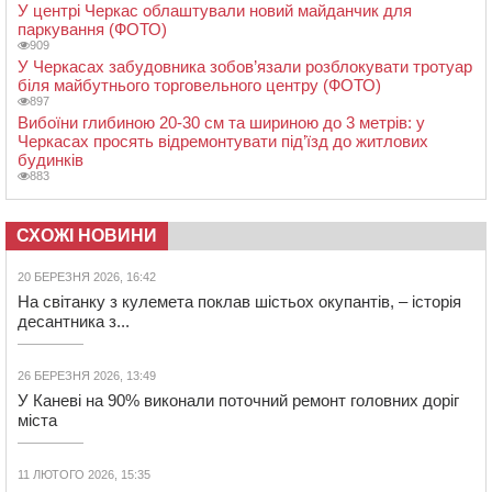
У центрі Черкас облаштували новий майданчик для
паркування (ФОТО)
909
У Черкасах забудовника зобов’язали розблокувати тротуар
біля майбутнього торговельного центру (ФОТО)
897
Вибоїни глибиною 20-30 см та шириною до 3 метрів: у
Черкасах просять відремонтувати під’їзд до житлових
будинків
883
СХОЖІ НОВИНИ
20 БЕРЕЗНЯ 2026, 16:42
На світанку з кулемета поклав шістьох окупантів, – історія
десантника з...
26 БЕРЕЗНЯ 2026, 13:49
У Каневі на 90% виконали поточний ремонт головних доріг
міста
11 ЛЮТОГО 2026, 15:35