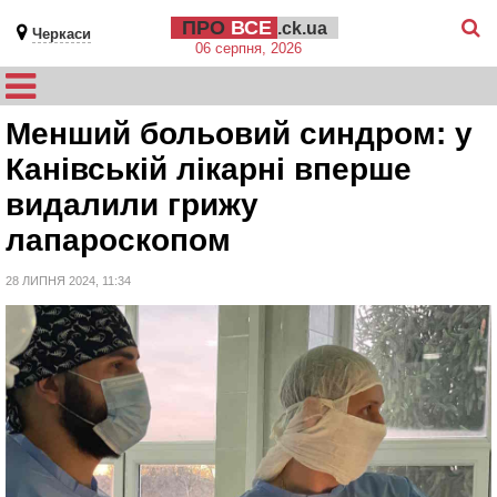
ПРО
ВСЕ
.ck.ua
Черкаси
06 серпня, 2026
Менший больовий синдром: у
Канівській лікарні вперше
видалили грижу
лапароскопом
28 ЛИПНЯ 2024, 11:34