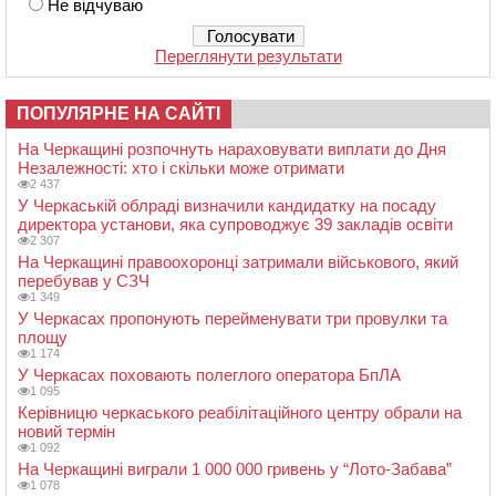
Не відчуваю
Переглянути результати
ПОПУЛЯРНЕ НА САЙТІ
На Черкащині розпочнуть нараховувати виплати до Дня
Незалежності: хто і скільки може отримати
2 437
У Черкаській облраді визначили кандидатку на посаду
директора установи, яка супроводжує 39 закладів освіти
2 307
На Черкащині правоохоронці затримали військового, який
перебував у СЗЧ
1 349
У Черкасах пропонують перейменувати три провулки та
площу
1 174
У Черкасах поховають полеглого оператора БпЛА
1 095
Керівницю черкаського реабілітаційного центру обрали на
новий термін
1 092
На Черкащині виграли 1 000 000 гривень у “Лото-Забава”
1 078