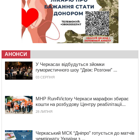
мопедом: двоє людей у лікарні
09:42
Ветерани МСК “Дніпро” вибороли бронзу чемпіонату
України
08:57
На Уманщині підрядника зобов’язали сплатити понад
670 тис грн штрафу за незаконні зміни до договору
08:20
Обрано претендента на посаду директора
Мокрокалигірського психоневрологічного інтернату
АНОНСИ
07:23
Уманські міграційники видворили з країни грузина,
який відсидів термін у колонії
У Черкасах відбудуться зйомки
гумористичного шоу “Двіж: Розгони” ...
05 СЕРПНЯ 2026, СЕРЕДА
03 СЕРПНЯ
20:28
Наступні два дні на Черкащині прогнозують пік
африканського “пекла”
19:30
Проєкт просторового розвитку Корсунь-
MHP Run4Victory Черкаси марафон збирає
Шевченківської громади рекомендували до
кошти на розбудову Центру реабілітації...
погодження
28 ЛИПНЯ
18:45
У Звенигородці влада заборонила проводити масові
заходи
18:07
Боксерка з Черкащини готується до чемпіонату
Черкаський МСК “Дніпро” готується до матчів
Європи серед молоді
чемпіонату України з ...