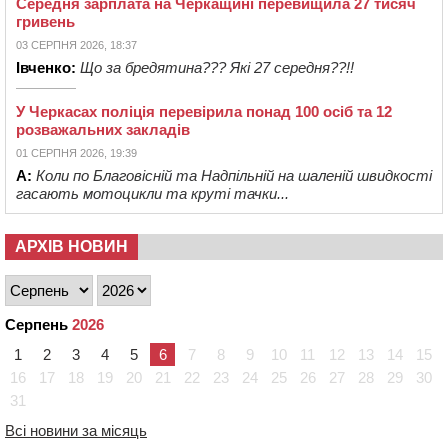
Середня зарплата на Черкащині перевищила 27 тисяч
гривень
03 СЕРПНЯ 2026, 18:37
Івченко:
Що за бредятина??? Які 27 середня??!!
У Черкасах поліція перевірила понад 100 осіб та 12
розважальних закладів
01 СЕРПНЯ 2026, 19:39
А:
Коли по Благовісній та Надпільній на шаленій швидкості
гасають мотоцикли та круті тачки...
АРХІВ НОВИН
Серпень
2026
1
2
3
4
5
6
7
8
9
10
11
12
13
14
15
16
17
18
19
20
21
22
23
24
25
26
27
28
29
30
31
Всі новини за місяць