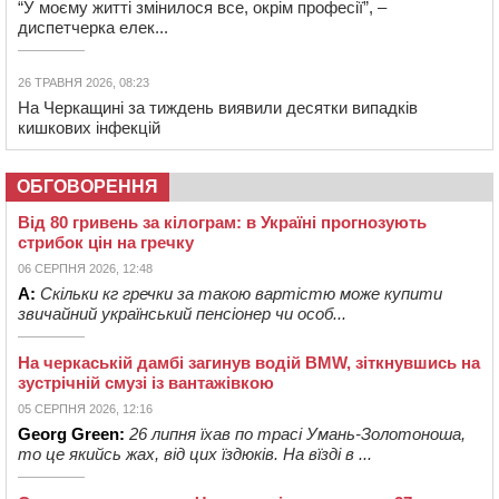
“У моєму житті змінилося все, окрім професії”, –
диспетчерка елек...
26 ТРАВНЯ 2026, 08:23
На Черкащині за тиждень виявили десятки випадків
кишкових інфекцій
ОБГОВОРЕННЯ
Від 80 гривень за кілограм: в Україні прогнозують
стрибок цін на гречку
06 СЕРПНЯ 2026, 12:48
А:
Скільки кг гречки за такою вартістю може купити
звичайний український пенсіонер чи особ...
На черкаській дамбі загинув водій BMW, зіткнувшись на
зустрічній смузі із вантажівкою
05 СЕРПНЯ 2026, 12:16
Georg Green:
26 липня їхав по трасі Умань-Золотоноша,
то це якийсь жах, від цих їздюків. На вїзді в ...