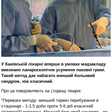
У Канівській лікарні вперше в умовах медзакладу
виконано лапароскопічне усунення пахової грижі.
Такий метод дає набагато менший больовий
синдром, ніж класичний.
Про це повідомляють на
сторінці
лікарні.
"Переваги методу: менший термін перебування в
стаціонарі - 1-1,5 доби проти 5-6 діб класичній
(відкритій) методиці. Менший больовий синдром - до