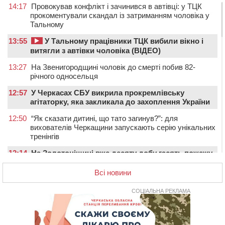
14:17
Провокував конфлікт і зачинився в автівці: у ТЦК
прокоментували скандал із затриманням чоловіка у
Тальному
13:55
У Тальному працівники ТЦК вибили вікно і
витягли з автівки чоловіка (ВІДЕО)
13:27
На Звенигородщині чоловік до смерті побив 82-
річного односельця
12:57
У Черкасах СБУ викрила прокремлівську
агітаторку, яка закликала до захоплення України
12:50
“Як сказати дитині, що тато загинув?”: для
вихователів Черкащини запускають серію унікальних
тренінгів
12:14
На Золотоніщині вже десяту добу гасять пожежу
торфу
Всі новини
11:35
Від 80 гривень за кілограм: в Україні прогнозують
стрибок цін на гречку
СОЦІАЛЬНА РЕКЛАМА
10:56
Захисника зі Звенигородщини, який обороняв
Авдіївку, нагородили “Комбатантським хрестом”
10:10
На Черкащині п’яний мотоцикліст зіткнувся з