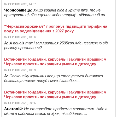
07 СЕРПНЯ 2026, 14:57
Чорнобаївець:
якщо гривня піде в круте піке, то не
врятують ці підвищення жоден тариф- підвищений чи ...
“Черкасиводоканал” пропонує підвищити тарифи на
воду та водовідведення з 2027 року
07 СЕРПНЯ 2026, 10:56
А:
А пенсія так і залишиться 2595грн./міс.незалежно від
регіону проживання?
Встановити гойдалки, карусель і закупити іграшки: у
Черкасах просять покращити умови в дитсадку
07 СЕРПНЯ 2026, 10:09
А:
Споконвіку іграшки і все,що стосується дитячого
дозвілля,а також-посуд і миючі засоби,к...
Встановити гойдалки, карусель і закупити іграшки: у
Черкасах просять покращити умови в дитсадку
07 СЕРПНЯ 2026, 09:36
Анатолій:
Не створюйте проблем вихователям. Ніде в
місті в садочках немає ні гірок, ні гойдалок, ...