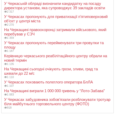
У Черкаській облраді визначили кандидатку на посаду
директора установи, яка супроводжує 39 закладів освіти
2 317
У Черкасах пропонують для приватизації п’ятиповерховий
об’єкт у центрі міста
2 270
На Черкащині правоохоронці затримали військового, який
перебував у СЗЧ
1 359
У Черкасах пропонують перейменувати три провулки та
площу
1 187
Керівницю черкаського реабілітаційного центру обрали на
новий термін
1 135
На Черкащині сьогодні очікують грози, зливи, град та
шквали до 22 м/с
1 110
У Черкасах поховають полеглого оператора БпЛА
1 107
На Черкащині виграли 1 000 000 гривень у “Лото-Забава”
1 083
У Черкасах забудовника зобов’язали розблокувати тротуар
біля майбутнього торговельного центру (ФОТО)
918