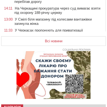
перебігав дорогу
14:11
На Черкащині прокуратура через суд вимагає взяти
під охорону 188-річну церкву
13:00
У Смілі біля магазину під колесами вантажівки
загинула жінка
11:33
У Черкасах пропонують для приватизації
п’ятиповерховий об’єкт у центрі міста
Всі новини
10:00
Не вистачає стажу для пенсії: як його докупити та що
потрібно знати
СОЦІАЛЬНА РЕКЛАМА
08:23
У Черкасах виявили низку недоліків у гуртожитку, де
проживають ВПО
07 СЕРПНЯ 2026, П'ЯТНИЦЯ
20:55
На Черкащині врятували рідкісного чорного грифа
(ФОТО)
20:13
Черкаси виділять близько 20 млн грн на роботу
ліцею “Перспектива” до кінця року
19:34
На Уманщині суд припинив право оренди земельних
ділянок, незаконно переданих іноземцем
19:00
Вихователька з Черкас і дві педагогині з області