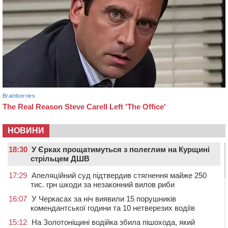
НОВИНИ
18:30
У Єрках прощатимуться з полеглим на Курщині
стрільцем ДШВ
17:29
Апеляційний суд підтвердив стягнення майже 250
тис. грн шкоди за незаконний вилов риби
16:07
У Черкасах за ніч виявили 15 порушників
комендантської години та 10 нетверезих водіїв
15:12
На Золотоніщині водійка збила пішохода, який