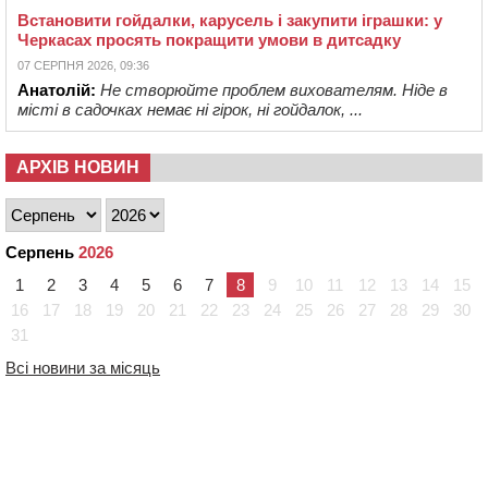
Встановити гойдалки, карусель і закупити іграшки: у
Черкасах просять покращити умови в дитсадку
07 СЕРПНЯ 2026, 09:36
Анатолій:
Не створюйте проблем вихователям. Ніде в
місті в садочках немає ні гірок, ні гойдалок, ...
АРХІВ НОВИН
Серпень
2026
1
2
3
4
5
6
7
8
9
10
11
12
13
14
15
16
17
18
19
20
21
22
23
24
25
26
27
28
29
30
31
Всі новини за місяць