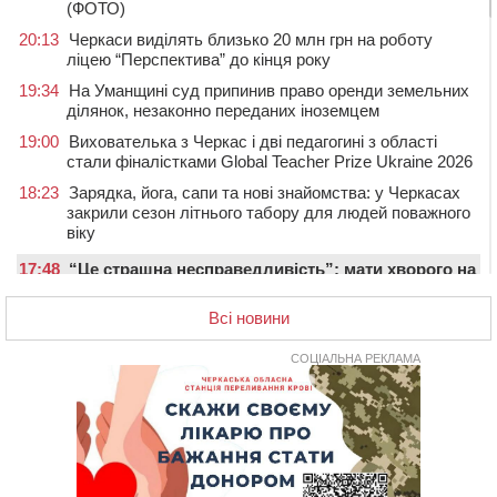
(ФОТО)
20:13
Черкаси виділять близько 20 млн грн на роботу
ліцею “Перспектива” до кінця року
19:34
На Уманщині суд припинив право оренди земельних
ділянок, незаконно переданих іноземцем
19:00
Вихователька з Черкас і дві педагогині з області
стали фіналістками Global Teacher Prize Ukraine 2026
18:23
Зарядка, йога, сапи та нові знайомства: у Черкасах
закрили сезон літнього табору для людей поважного
віку
17:48
“Це страшна несправедливість”: мати хворого на
СМА 13-річного хлопця із Драбівщини просить
ОВА виділити кошти на дороговартісні ліки
Всі новини
17:15
На Уманщині судитимуть колишню очільницю відділу
СОЦІАЛЬНА РЕКЛАМА
освіти через закупівлю електрики за завищеною
ціною
16:40
У Черкасах провели в останню путь двох
загиблих воїнів
16:07
До 1 вересня у Черкасах оновлюють дорожню