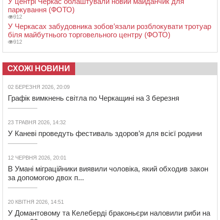
У центрі Черкас облаштували новий майданчик для
паркування (ФОТО)
912
У Черкасах забудовника зобов’язали розблокувати тротуар
біля майбутнього торговельного центру (ФОТО)
912
СХОЖІ НОВИНИ
02 БЕРЕЗНЯ 2026, 20:09
Графік вимкнень світла по Черкащині на 3 березня
23 ТРАВНЯ 2026, 14:32
У Каневі проведуть фестиваль здоров’я для всієї родини
12 ЧЕРВНЯ 2026, 20:01
В Умані міграційники виявили чоловіка, який обходив закон
за допомогою двох п...
20 КВІТНЯ 2026, 14:51
У Домантовому та Келеберді браконьєри наловили риби на