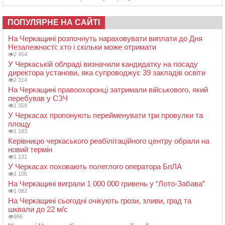
ПОПУЛЯРНЕ НА САЙТІ
На Черкащині розпочнуть нараховувати виплати до Дня
Незалежності: хто і скільки може отримати
2 454
У Черкаській облраді визначили кандидатку на посаду
директора установи, яка супроводжує 39 закладів освіти
2 314
На Черкащині правоохоронці затримали військового, який
перебував у СЗЧ
1 359
У Черкасах пропонують перейменувати три провулки та
площу
1 183
Керівницю черкаського реабілітаційного центру обрали на
новий термін
1 131
У Черкасах поховають полеглого оператора БпЛА
1 106
На Черкащині виграли 1 000 000 гривень у “Лото-Забава”
1 082
На Черкащині сьогодні очікують грози, зливи, град та
шквали до 22 м/с
986