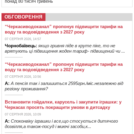
понад 80 тисяч гривень
ОБГОВОРЕННЯ
“Черкасиводоканал” пропонує підвищити тарифи на
воду та водовідведення з 2027 року
07 СЕРПНЯ 2026, 14:57
Чорнобаївець:
якщо гривня піде в круте піке, то не
врятують ці підвищення жоден тариф- підвищений чи ...
“Черкасиводоканал” пропонує підвищити тарифи на
воду та водовідведення з 2027 року
07 СЕРПНЯ 2026, 10:56
А:
А пенсія так і залишиться 2595грн./міс.незалежно від
регіону проживання?
Встановити гойдалки, карусель і закупити іграшки: у
Черкасах просять покращити умови в дитсадку
07 СЕРПНЯ 2026, 10:09
А:
Споконвіку іграшки і все,що стосується дитячого
дозвілля,а також-посуд і миючі засоби,к...