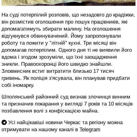
На суді потерпілий розповів, що незадовго до крадіжки,
він розмістив оголошення про пошук працівників, які
допомагатимуть збирати малину. На оголошення
відгукнувся обвинувачений. Йому запропонували
роботу та пожити у "літній" кухні. Три місяці він
допомагав потерпілим. Одного дня ті не виявили його
вдома і згодом зрозуміли, що їхні заощадження
зникли. Правоохоронці його швидко знайшли.
Зловмисник встиг витратити близько 17 тисяч
гривень. Як поліція з'ясувала, він планував придбати
собі іномарку.
Шполянський районний суд визнав злочинця винним
та призначив покарання у вигляді 7 років та 10 місяців
позбавлення волі з конфіскацією майна.
Усі найцікавіші новини Черкас та регіону можна
отримувати на нашому каналі в
Telegram