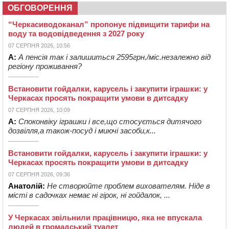
ОБГОВОРЕННЯ
“Черкасиводоканал” пропонує підвищити тарифи на
воду та водовідведення з 2027 року
07 СЕРПНЯ 2026, 10:56
А:
А пенсія так і залишиться 2595грн./міс.незалежно від
регіону проживання?
Встановити гойдалки, карусель і закупити іграшки: у
Черкасах просять покращити умови в дитсадку
07 СЕРПНЯ 2026, 10:09
А:
Споконвіку іграшки і все,що стосується дитячого
дозвілля,а також-посуд і миючі засоби,к...
Встановити гойдалки, карусель і закупити іграшки: у
Черкасах просять покращити умови в дитсадку
07 СЕРПНЯ 2026, 09:36
Анатолій:
Не створюйте проблем вихователям. Ніде в
місті в садочках немає ні гірок, ні гойдалок, ...
У Черкасах звільнили працівницю, яка не впускала
людей в громадський туалет