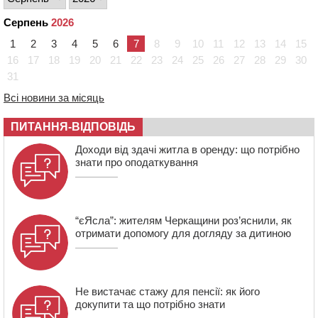
17:07
На Хімселищі у Черкасах облаштували новий
Серпень
2026
контейнерний майданчик
1
2
3
4
5
6
7
8
9
10
11
12
13
14
15
16:32
Без розтину грудної клітки: у Черкасах 75-річній
пацієнтці замінили аортальний клапан
16
17
18
19
20
21
22
23
24
25
26
27
28
29
30
31
16:00
У Черкаському онкоцентрі встановили сонячну
електростанцію за понад пів мільйона гривень
Всі новини за місяць
ПИТАННЯ-ВІДПОВІДЬ
Доходи від здачі житла в оренду: що потрібно
знати про оподаткування
“єЯсла”: жителям Черкащини роз’яснили, як
отримати допомогу для догляду за дитиною
Не вистачає стажу для пенсії: як його
докупити та що потрібно знати