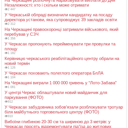
На Черкащині розпочнуть нараховувати виплати до Дня
Незалежності: хто і скільки може отримати
2 447
У Черкаській облраді визначили кандидатку на посаду
директора установи, яка супроводжує 39 закладів освіти
2 312
На Черкащині правоохоронці затримали військового, який
перебував у СЗЧ
1 356
У Черкасах пропонують перейменувати три провулки та
площу
1 182
Керівницю черкаського реабілітаційного центру обрали на
новий термін
1 126
У Черкасах поховають полеглого оператора БпЛА
1 104
На Черкащині виграли 1 000 000 гривень у “Лото-Забава”
1 081
У центрі Черкас облаштували новий майданчик для
паркування (ФОТО)
912
У Черкасах забудовника зобов’язали розблокувати тротуар
біля майбутнього торговельного центру (ФОТО)
910
Вибоїни глибиною 20-30 см та шириною до 3 метрів: у
Черкасах просять відремонтувати під’їзд до житлових