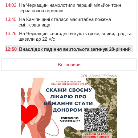
14:02
На Черкащині намолотили перший мільйон тонн
зерна нового врожаю
13:40
На Кам’янщині сталася масштабна пожежа
сміттєзвалища
13:26
На Черкащині сьогодні очікують грози, зливи, град та
шквали до 22 м/с
12:50
Внаслідок падіння вертольота загинув 28-річний
захисник зі Сміли
Всі новини
12:15
У центрі Черкас не поділили дорогу водії двох ВАЗів
11:29
У Черкасах до середини серпня обмежать рух
СОЦІАЛЬНА РЕКЛАМА
транспорту на трьох вулицях
10:54
На Черкащині кількість укриттів збільшилась
уп’ятеро з початку повномасштабної війни
10:15
У Черкасах водій Audi Q5 спричинив аварію, не
пропустивши інший кросовер
09:42
“Черкасиводоканал” пропонує підвищити
тарифи на воду та водовідведення з 2027 року
09:08
Встановити гойдалки, карусель і закупити іграшки: у