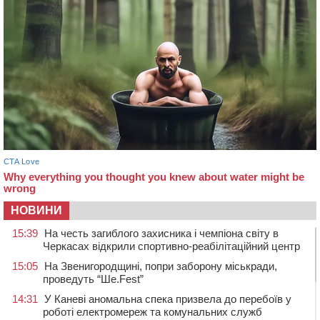
НОВИНИ
15:39
На честь загиблого захисника і чемпіона світу в
Черкасах відкрили спортивно-реабілітаційний центр
15:05
На Звенигородщині, попри заборону міськради,
проведуть “Ше.Fest”
14:31
У Каневі аномальна спека призвела до перебоїв у
роботі електромереж та комунальних служб