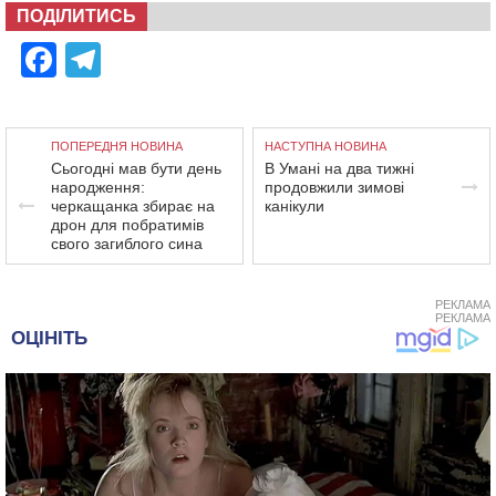
ПОДІЛИТИСЬ
Facebook
Telegram
ПОПЕРЕДНЯ НОВИНА
НАСТУПНА НОВИНА
Сьогодні мав бути день
В Умані на два тижні
народження:
продовжили зимові
черкащанка збирає на
канікули
дрон для побратимів
свого загиблого сина
РЕКЛАМА
РЕКЛАМА