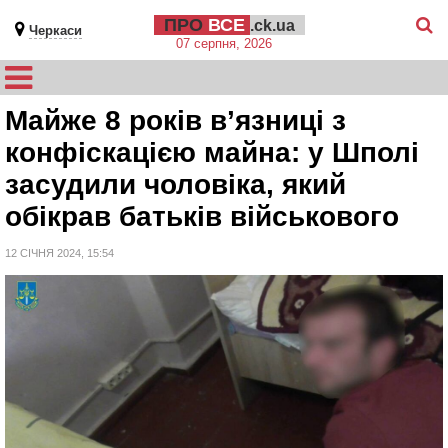
ПРО
ВСЕ
.ck.ua
Черкаси
07 серпня, 2026
Майже 8 років в’язниці з
конфіскацією майна: у Шполі
засудили чоловіка, який
обікрав батьків військового
12 СІЧНЯ 2024, 15:54