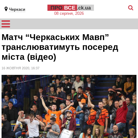
ПРО
ВСЕ
.ck.ua
Черкаси
08 серпня, 2026
Матч “Черкаських Мавп”
транслюватимуть посеред
міста (відео)
16 ЖОВТНЯ 2020, 16:37