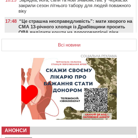
закрили сезон літнього табору для людей поважного
віку
17:48
“Це страшна несправедливість”: мати хворого на
СМА 13-річного хлопця із Драбівщини просить
ОВА виділити кошти на дороговартісні ліки
17:15
На Уманщині судитимуть колишню очільницю відділу
Всі новини
освіти через закупівлю електрики за завищеною
ціною
СОЦІАЛЬНА РЕКЛАМА
16:40
У Черкасах провели в останню путь двох
загиблих воїнів
16:07
До 1 вересня у Черкасах оновлюють дорожню
розмітку біля навчальних закладів (ФОТОФАКТ)
15:39
На честь загиблого захисника і чемпіона світу в
Черкасах відкрили спортивно-реабілітаційний центр
15:05
На Звенигородщині, попри заборону міськради,
проведуть “Ше.Fest”
14:31
У Каневі аномальна спека призвела до перебоїв у
роботі електромереж та комунальних служб
АНОНСИ
14:02
На Черкащині намолотили перший мільйон тонн