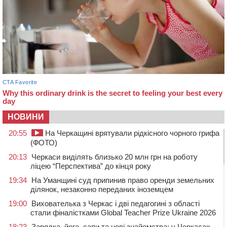
НОВИНИ
20:55
На Черкащині врятували рідкісного чорного грифа
(ФОТО)
20:13
Черкаси виділять близько 20 млн грн на роботу
ліцею “Перспектива” до кінця року
19:34
На Уманщині суд припинив право оренди земельних
ділянок, незаконно переданих іноземцем
19:00
Вихователька з Черкас і дві педагогині з області
стали фіналістками Global Teacher Prize Ukraine 2026
18:23
Зарядка, йога, сапи та нові знайомства: у Черкасах