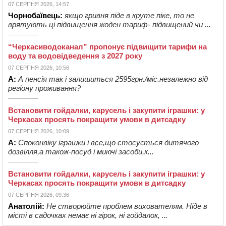
07 СЕРПНЯ 2026, 14:57
Чорнобаївець:
якщо гривня піде в круте піке, то не
врятують ці підвищення жоден тариф- підвищений чи ...
“Черкасиводоканал” пропонує підвищити тарифи на
воду та водовідведення з 2027 року
07 СЕРПНЯ 2026, 10:56
А:
А пенсія так і залишиться 2595грн./міс.незалежно від
регіону проживання?
Встановити гойдалки, карусель і закупити іграшки: у
Черкасах просять покращити умови в дитсадку
07 СЕРПНЯ 2026, 10:09
А:
Споконвіку іграшки і все,що стосується дитячого
дозвілля,а також-посуд і миючі засоби,к...
Встановити гойдалки, карусель і закупити іграшки: у
Черкасах просять покращити умови в дитсадку
07 СЕРПНЯ 2026, 09:36
Анатолій:
Не створюйте проблем вихователям. Ніде в
місті в садочках немає ні гірок, ні гойдалок, ...