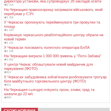
директора установи, яка супроводжує 39 закладів освіти
2 314
На Черкащині правоохоронці затримали військового, який
перебував у СЗЧ
1 358
У Черкасах пропонують перейменувати три провулки та
площу
1 183
Керівницю черкаського реабілітаційного центру обрали на
новий термін
1 131
У Черкасах поховають полеглого оператора БпЛА
1 106
На Черкащині виграли 1 000 000 гривень у “Лото-Забава”
1 082
У центрі Черкас облаштували новий майданчик для
паркування (ФОТО)
912
У Черкасах забудовника зобов’язали розблокувати тротуар
біля майбутнього торговельного центру (ФОТО)
911
На Черкащині сьогодні очікують грози, зливи, град та
шквали до 22 м/с
904
СХОЖІ НОВИНИ