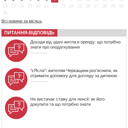
08:22
“На щиті” у Чорнобаївську громаду повертається
16
17
18
19
20
21
22
23
24
25
26
27
28
29
30
полеглий біля Кліщіївки воїн
31
07:30
Понад 968 мільйонів гривень земельного податку
Всі новини за місяць
сплатили на Черкащині
06 СЕРПНЯ 2026, ЧЕТВЕР
ПИТАННЯ-ВІДПОВІДЬ
21:13
Вісім медалей, з яких чотири золоті: черкаські
Доходи від здачі житла в оренду: що потрібно
спортсмени тріумфували на чемпіонаті України
знати про оподаткування
“єЯсла”: жителям Черкащини роз’яснили, як
отримати допомогу для догляду за дитиною
Не вистачає стажу для пенсії: як його
докупити та що потрібно знати