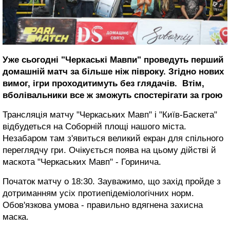
Уже сьогодні "Черкаські Мавпи" проведуть перший
домашній матч за більше ніж півроку. Згідно нових
вимог, ігри проходитимуть без глядачів. Втім,
вболівальники все ж зможуть спостерігати за грою
Трансляція матчу "Черкаських Мавп" і "Київ-Баскета"
відбудеться на Соборній площі нашого міста.
Незабаром там з'явиться великий екран для спільного
переглядчу гри. Очікується поява на цьому дійстві й
маскота "Черкаських Мавп" - Горинича.
Початок матчу о 18:30. Зауважимо, що захід пройде з
дотриманням усіх протиепідеміологічних норм.
Обов'язкова умова - правильно вдягнена захисна
маска.