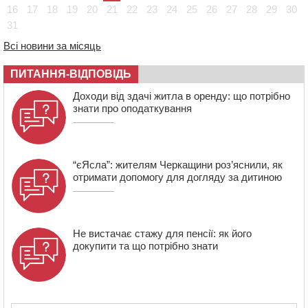
08:57
На Уманщині підрядника зобов’язали сплатити понад
16
17
18
19
20
21
22
23
24
25
26
27
28
29
30
670 тис грн штрафу за незаконні зміни до договору
31
08:20
Обрано претендента на посаду директора
Всі новини за місяць
Мокрокалигірського психоневрологічного інтернату
07:23
Уманські міграційники видворили з країни грузина,
ПИТАННЯ-ВІДПОВІДЬ
який відсидів термін у колонії
Доходи від здачі житла в оренду: що потрібно
знати про оподаткування
“єЯсла”: жителям Черкащини роз’яснили, як
отримати допомогу для догляду за дитиною
Не вистачає стажу для пенсії: як його
докупити та що потрібно знати