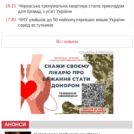
18:15
Черкаська тренувальна квартира стала прикладом
для громад з усієї України
17:40
ЧНУ увійшов до 50 найпопулярніших вишів України
серед вступників
17:07
На Хімселищі у Черкасах облаштували новий
контейнерний майданчик
Всі новини
16:32
Без розтину грудної клітки: у Черкасах 75-річній
пацієнтці замінили аортальний клапан
СОЦІАЛЬНА РЕКЛАМА
16:00
У Черкаському онкоцентрі встановили сонячну
електростанцію за понад пів мільйона гривень
15:30
У Київській області прощаються з полеглим на
фронті жителем Монастирищини
14:53
У Черкасах містяни через нову скляну зупинку і
вирізані дерева потерпають від спеки: Бондаренко
обіцяє масштабне озеленення
14:17
Провокував конфлікт і зачинився в автівці: у ТЦК
прокоментували скандал із затриманням
чоловіка у Тальному
АНОНСИ