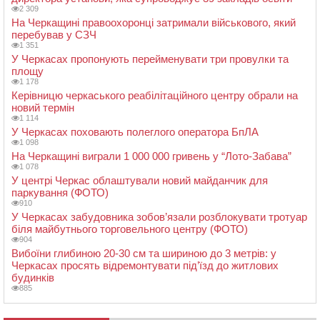
2 309
На Черкащині правоохоронці затримали військового, який
перебував у СЗЧ
1 351
У Черкасах пропонують перейменувати три провулки та
площу
1 178
Керівницю черкаського реабілітаційного центру обрали на
новий термін
1 114
У Черкасах поховають полеглого оператора БпЛА
1 098
На Черкащині виграли 1 000 000 гривень у “Лото-Забава”
1 078
У центрі Черкас облаштували новий майданчик для
паркування (ФОТО)
910
У Черкасах забудовника зобов’язали розблокувати тротуар
біля майбутнього торговельного центру (ФОТО)
904
Вибоїни глибиною 20-30 см та шириною до 3 метрів: у
Черкасах просять відремонтувати під’їзд до житлових
будинків
885