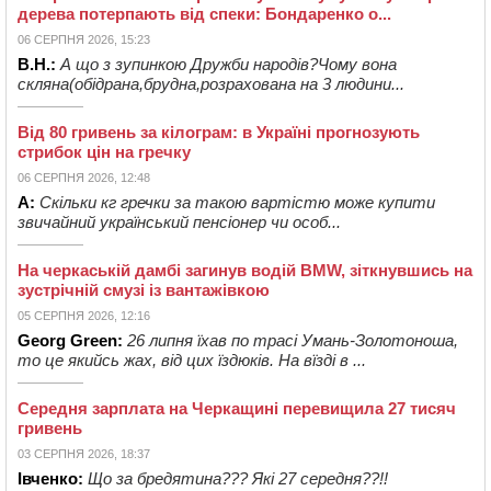
дерева потерпають від спеки: Бондаренко о...
06 СЕРПНЯ 2026, 15:23
В.Н.:
А що з зупинкою Дружби народів?Чому вона
скляна(обідрана,брудна,розрахована на 3 людини...
Від 80 гривень за кілограм: в Україні прогнозують
стрибок цін на гречку
06 СЕРПНЯ 2026, 12:48
А:
Скільки кг гречки за такою вартістю може купити
звичайний український пенсіонер чи особ...
На черкаській дамбі загинув водій BMW, зіткнувшись на
зустрічній смузі із вантажівкою
05 СЕРПНЯ 2026, 12:16
Georg Green:
26 липня їхав по трасі Умань-Золотоноша,
то це якийсь жах, від цих їздюків. На вїзді в ...
Середня зарплата на Черкащині перевищила 27 тисяч
гривень
03 СЕРПНЯ 2026, 18:37
Івченко:
Що за бредятина??? Які 27 середня??!!