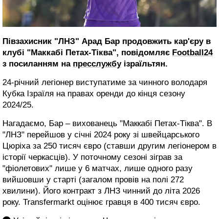
Півзахисник "ЛНЗ" Арад Бар продовжить кар'єру в
клубі "Маккабі Петах-Тіква", повідомляє
Football24
з посиланням на
пресслужбу
ізраїльтян.
24-річний легіонер виступатиме за чинного володаря
Кубка Ізраїля на правах оренди до кінця сезону
2024/25.
Нагадаємо, Бар – вихованець "Маккабі Петах-Тіква". В
"ЛНЗ" перейшов у січні 2024 року зі швейцарського
Цюріха за 250 тисяч євро (ставши другим легіонером в
історії черкасців). У поточному сезоні зіграв за
"фіолетових" лише у 6 матчах, лише одного разу
вийшовши у старті (загалом провів на полі 272
хвилини). Його контракт з ЛНЗ чинний до літа 2026
року. Transfermarkt оцінює гравця в 400 тисяч євро.