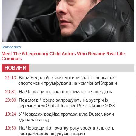
НОВИНИ
21:13
Вісім медалей, з яких чотири золоті: черкаські
спортсмени тріумфували на чемпіонаті України
20:31
На Черкащині спека протримається ще день
20:00
Педагогів Черкас запрошують на зустріч із
переможцем Global Teacher Prize Ukraine 2023
19:24
У Черкасах водійка протаранила Duster, коли
здавала назад
18:50
На Черкащині з початку року зросла кількість
постраждалих від укусів тварин