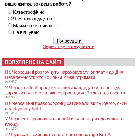
ваше життя, зокрема роботу?
Катастрофічно
Частково відчутно
Майже не впливають
Не відчуваю
Переглянути результати
ПОПУЛЯРНЕ НА САЙТІ
На Черкащині розпочнуть нараховувати виплати до Дня
Незалежності: хто і скільки може отримати
2 437
У Черкаській облраді визначили кандидатку на посаду
директора установи, яка супроводжує 39 закладів освіти
2 305
На Черкащині правоохоронці затримали військового, який
перебував у СЗЧ
1 348
У Черкасах пропонують перейменувати три провулки та
площу
1 173
У Черкасах поховають полеглого оператора БпЛА