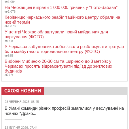
1 094
На Черкащині виграли 1 000 000 гривень у “Лото-Забава”
1 078
Керівницю черкаського реабілітаційного центру обрали на
новий термін
1 070
У центрі Черкас облаштували новий майданчик для
паркування (ФОТО)
908
У Черкасах забудовника зобов’язали розблокувати тротуар
біля майбутнього торговельного центру (ФОТО)
885
Вибоїни глибиною 20-30 см та шириною до 3 метрів: у
Черкасах просять відремонтувати під’їзд до житлових
будинків
883
СХОЖІ НОВИНИ
28 ЧЕРВНЯ 2026, 08:45
В Умані команди різних професій змагалися у веслуванні на
човнах “Драко...
13 ЛИПНЯ 2026, 07:44