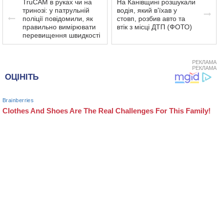
TruCAM в руках чи на
На Канівщині розшукали
тринозі: у патрульній
водія, який в’їхав у
поліції повідомили, як
стовп, розбив авто та
правильно вимірювати
втік з місці ДТП (ФОТО)
перевищення швидкості
РЕКЛАМА
РЕКЛАМА