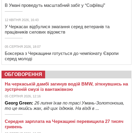
В Умані проведуть масштабний забіг у “Софіївці”
12 КВІТНЯ 2026, 16:43
У Черкасах відбулися змагання серед ветеранів та
працівників силових відомств
05 СЕРПНЯ 2026, 18:07
Боксерка з Черкащини готується до чемпіонату Європи
серед молоді
ОБГОВОРЕННЯ
На черкаській дамбі загинув водій BMW, зіткнувшись на
зустрічній смузі із вантажівкою
05 СЕРПНЯ 2026, 12:16
Georg Green:
26 липня їхав по трасі Умань-Золотоноша,
то це якийсь жах, від цих їздюків. На вїзді в ...
Середня зарплата на Черкащині перевищила 27 тисяч
гривень