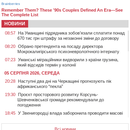
НОВИНИ
08:57
На Уманщині підрядника зобов’язали сплатити понад
670 тис грн штрафу за незаконні зміни до договору
08:20
Обрано претендента на посаду директора
Мокрокалигірського психоневрологічного інтернату
07:23
Уманські міграційники видворили з країни грузина,
який відсидів термін у колонії
05 СЕРПНЯ 2026, СЕРЕДА
20:28
Наступні два дні на Черкащині прогнозують пік
африканського “пекла”
19:30
Проєкт просторового розвитку Корсунь-
Шевченківської громади рекомендували до
погодження
18:45
У Звенигородці влада заборонила проводити масові
заходи
18:07
Боксерка з Черкащини готується до чемпіонату
Всі новини