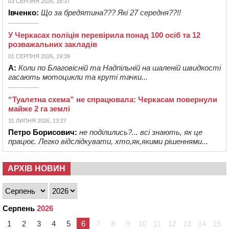
03 СЕРПНЯ 2026, 18:37
Івченко:
Що за бредятина??? Які 27 середня??!!
У Черкасах поліція перевірила понад 100 осіб та 12
розважальних закладів
01 СЕРПНЯ 2026, 19:39
А:
Коли по Благовісній та Надпільній на шаленій швидкості
гасають мотоцикли та круті тачки...
“Туалетна схема” не спрацювала: Черкасам повернули
майже 2 га землі
31 ЛИПНЯ 2026, 13:27
Петро Борисович:
не поділились?... всі знають, як це
працює. Легко відслідкувати, хто,як,якими рішеннями...
АРХІВ НОВИН
Серпень
2026
1
2
3
4
5
6
7
8
9
10
11
12
13
14
15