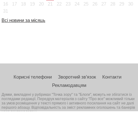
16
17
18
19
20
21
22
23
24
25
26
27
28
29
30
31
Всі новини за місяць
Корисні телефони
Зворотний зв’язок
Контакти
Рекламодавцям
Думки, викладені у рубриках "Точка зору" та "Блоги", можуть не збігатися із
поглядами редакції. Передрук матеріалів з сайту "Про все" можливий тільки
за умов розміщення у тексті прямого і активного посилання на сайт не далі
першого абзацу. Відповідальність за зміст рекламних оголошень та банерів
несе рекламодавець
© 2026, Всі права захищені