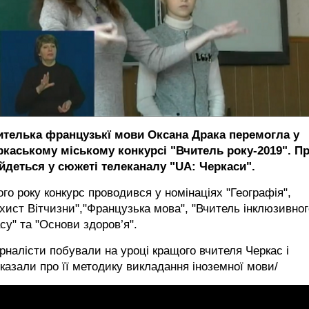
ителька французькї мови Оксана Драка перемогла у
ркаському міському конкурсі "Вчитель року-2019". П
 йдеться у сюжеті телеканалу "UA: Черкаси".
го року конкурс проводився у номінаціях "Географія",
хист Вітчизни","Французька мова", "Вчитель інклюзивног
су" та "Основи здоров’я".
налісти побували на уроці кращого вчителя Черкас і
казали про її методику викладання іноземної мови/