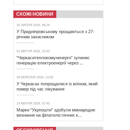
СХОЖІ НОВИНИ
20 ЛИПНЯ 2026, 08:29
У Придніпровському прощаються з 27-
річним захисником
01 КВІТНЯ 2026, 10:50
“Черкаситеплокомуненерго” зупиняє
генерацію електроенергії через ...
09 БЕРЕЗНЯ 2026, 14:00
У Черкасах попрощалися із воїном, який
помер під час лікування
14 КВІТНЯ 2026, 07:45
Марки “Укрпошти” здобули міжнародне
визнання на філателістичних к...