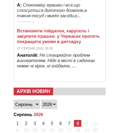
А:
Споконвіку іграшки і все,що
стосується дитячого дозвілля,а
також-посуд і миючі засоби,к...
Встановити гойдалки, карусель і
закупити іграшки: у Черкасах просять
покращити умови в дитсадку
07 СЕРПНЯ 2026, 09:36
Анатолій:
Не створюйте проблем
вихователям. Ніде в місті в садочках
немає ні гірок, ні гойдалок, ...
АРХІВ НОВИН
Серпень
2026
1
2
3
4
5
6
7
8
9
10
11
12
13
14
15
16
17
18
19
20