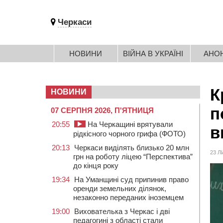
Черкаси
НОВИНИ
ВІЙНА В УКРАЇНІ
АНО
К
НОВИНИ
п
07 СЕРПНЯ 2026, П'ЯТНИЦЯ
20:55
На Черкащині врятували
в
рідкісного чорного грифа (ФОТО)
20:13
Черкаси виділять близько 20 млн
23 Л
грн на роботу ліцею “Перспектива”
до кінця року
19:34
На Уманщині суд припинив право
оренди земельних ділянок,
незаконно переданих іноземцем
19:00
Вихователька з Черкас і дві
педагогині з області стали