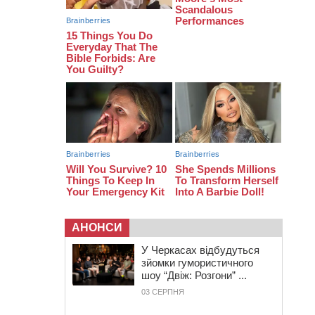
біля Кліщіївки воїн
07:30
Понад 968 мільйонів гривень
земельного податку сплатили на
Черкащині
06 СЕРПНЯ 2026, ЧЕТВЕР
21:13
Вісім медалей, з яких чотири
золоті: черкаські спортсмени
тріумфували на чемпіонаті України
АНОНСИ
У Черкасах відбудуться
зйомки гумористичного
шоу “Двіж: Розгони” ...
03 СЕРПНЯ