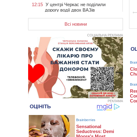
12:15
У центрі Черкас не поділили
дорогу водії двох ВАЗів
11:29
У Черкасах до середини серпня
обмежать рух транспорту на трьох
Всі новини
вулицях
СОЦІАЛЬНА РЕКЛАМА
10:54
На Черкащині кількість укриттів
збільшилась уп’ятеро з початку
повномасштабної війни
10:15
У Черкасах водій Audi Q5
спричинив аварію, не пропустивши
інший кросовер
09:42
“Черкасиводоканал” пропонує
підвищити тарифи на воду та
водовідведення з 2027 року
09:08
Встановити гойдалки, карусель і
РЕКЛАМА
закупити іграшки: у Черкасах
просять покращити умови в
дитсадку
08:22
“На щиті” у Чорнобаївську
громаду повертається полеглий