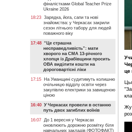
фіналістками Global Teacher Prize
Ukraine 2026
18:23
Зарядка, йога, сапи та нові
знайомства: у Черкасах закрили
сезон літнього табору для людей
поважного віку
17:48
“Це страшна
несправедливість”: мати
хворого на СМА 13-річного
Уч
хлопця із Драбівщини просить
ОВА виділити кошти на
Че
дороговартісні ліки
це
17:15
На Уманщині судитимуть колишню
Цьо
очільницю відділу освіти через
"За
закупівлю електрики за завищеною
ціною
кла
16:40
У Черкасах провели в останню
Жур
путь двох загиблих воїнів
роз
16:07
До 1 вересня у Черкасах
оновлюють дорожню розмітку біля
навчальних закладів (ФОТОФАКТ)