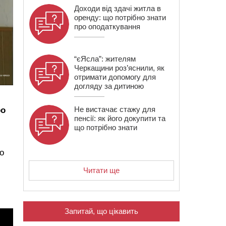
Доходи від здачі житла в
оренду: що потрібно знати
про оподаткування
“єЯсла”: жителям
Черкащини роз’яснили, як
отримати допомогу для
догляду за дитиною
Не вистачає стажу для
ро
пенсії: як його докупити та
що потрібно знати
о
Читати ще
Запитай, що цікавить