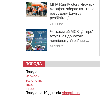
MHP Run4Victory Черкаси
марафон збирає кошти на
розбудову Центру
реабілітації...
28 ЛИПНЯ
Черкаський МСК “Дніпро”
готується до матчів
чемпіонату України з ...
28 ЛИПНЯ
ПОГОДА
Погода
Черкаси
вологість:
тиск:
вітер:
Погода на 10 днів від
sinoptik.ua