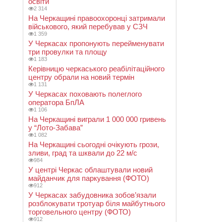
освіти
2 314
На Черкащині правоохоронці затримали
військового, який перебував у СЗЧ
1 359
У Черкасах пропонують перейменувати
три провулки та площу
1 183
Керівницю черкаського реабілітаційного
центру обрали на новий термін
1 131
У Черкасах поховають полеглого
оператора БпЛА
1 106
На Черкащині виграли 1 000 000 гривень
у “Лото-Забава”
1 082
На Черкащині сьогодні очікують грози,
зливи, град та шквали до 22 м/с
984
У центрі Черкас облаштували новий
майданчик для паркування (ФОТО)
912
У Черкасах забудовника зобов’язали
розблокувати тротуар біля майбутнього
торговельного центру (ФОТО)
912