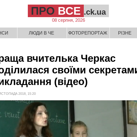
ПРО
ВСЕ
.ck.ua
08 серпня, 2026
НСИ
ЛЮДИ В ЧЕ
ФОТОРЕПОРТАЖ
РІЗНЕ
раща вчителька Черкас
оділилася своїми секретам
икладання (відео)
ИСТОПАДА 2018, 15:20