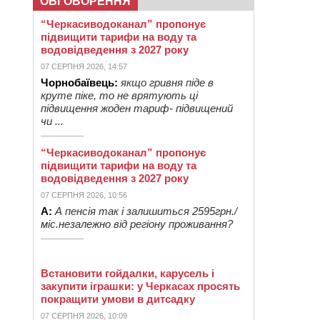
ОБГОВОРЕННЯ
“Черкасиводоканал” пропонує
підвищити тарифи на воду та
водовідведення з 2027 року
07 СЕРПНЯ 2026, 14:57
Чорнобаївець:
якщо гривня піде в
круте піке, то не врятують ці
підвищення жоден тариф- підвищений
чи ...
“Черкасиводоканал” пропонує
підвищити тарифи на воду та
водовідведення з 2027 року
07 СЕРПНЯ 2026, 10:56
А:
А пенсія так і залишиться 2595грн./
міс.незалежно від регіону проживання?
Встановити гойдалки, карусель і
закупити іграшки: у Черкасах просять
покращити умови в дитсадку
07 СЕРПНЯ 2026, 10:09