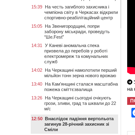
15:39
На честь загиблого захисника і
чемпіона світу в Черкасах відкрили
спортивно-реабілітаційний центр
15:05
На Звенигородщині, попри
заборону міськради, проведуть
“Ше.Fest”
14:31
У Каневі аномальна спека
призвела до перебоїв у роботі
електромереж та комунальних
служб
14:02
На Черкащині намолотили перший
мільйон тонн зерна нового врожаю
У
13:40
На Кам’янщині сталася масштабна
на
пожежа сміттєзвалища
13:26
На Черкащині сьогодні очікують
П
грози, зливи, град та шквали до 22
м/с
12:50
Внаслідок падіння вертольота
загинув 28-річний захисник зі
Сміли