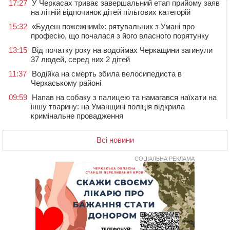
17:27
У Черкасах триває завершальний етап прийому заяв
на літній відпочинок дітей пільгових категорій
15:32
«Будеш пожежним!»: рятувальник з Умані про
професію, що почалася з його власного порятунку
13:15
Від початку року на водоймах Черкащини загинули
37 людей, серед них 2 дітей
11:37
Водійка на смерть збила велосипедиста в
Черкаському районі
09:59
Напав на собаку з палицею та намагався наїхати на
іншу тварину: на Уманщині поліція відкрила
кримінальне провадження
08:44
Безкоштовне харчування, укриття та STEM: Черкаси
готують освітню галузь до нового навчального року
Всі новини
08 СЕРПНЯ 2026, СУБОТА
СОЦІАЛЬНА РЕКЛАМА
20:32
Черкаські вершники здобули нагороди української
першості
19:33
На Уманщині експосадовицю відділу освіти
судитимуть через завдані бюджету збитки
18:30
У Єрках прощатимуться з полеглим на Курщині
стрільцем ДШВ