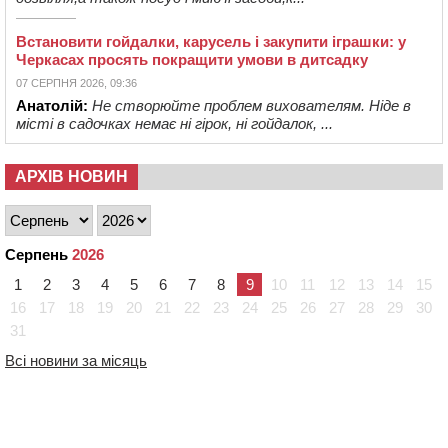
Встановити гойдалки, карусель і закупити іграшки: у
Черкасах просять покращити умови в дитсадку
07 СЕРПНЯ 2026, 09:36
Анатолій:
Не створюйте проблем вихователям. Ніде в
місті в садочках немає ні гірок, ні гойдалок, ...
АРХІВ НОВИН
Серпень
2026
1
2
3
4
5
6
7
8
9
10
11
12
13
14
15
16
17
18
19
20
21
22
23
24
25
26
27
28
29
30
31
Всі новини за місяць