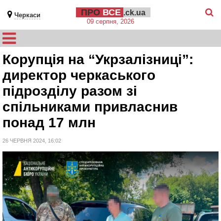
ПРО
ВСЕ
.ck.ua
Черкаси
09 серпня, 2026
Корупція на “Укрзалізниці”:
директор черкаського
підрозділу разом зі
спільниками привласнив
понад 17 млн
26 ЧЕРВНЯ 2024, 16:02