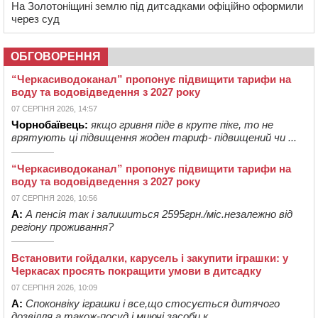
На Золотоніщині землю під дитсадками офіційно оформили
через суд
ОБГОВОРЕННЯ
“Черкасиводоканал” пропонує підвищити тарифи на
воду та водовідведення з 2027 року
07 СЕРПНЯ 2026, 14:57
Чорнобаївець:
якщо гривня піде в круте піке, то не
врятують ці підвищення жоден тариф- підвищений чи ...
“Черкасиводоканал” пропонує підвищити тарифи на
воду та водовідведення з 2027 року
07 СЕРПНЯ 2026, 10:56
А:
А пенсія так і залишиться 2595грн./міс.незалежно від
регіону проживання?
Встановити гойдалки, карусель і закупити іграшки: у
Черкасах просять покращити умови в дитсадку
07 СЕРПНЯ 2026, 10:09
А:
Споконвіку іграшки і все,що стосується дитячого
дозвілля,а також-посуд і миючі засоби,к...