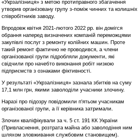
«Укрзалізниця» з метою протиправного збагачення
утворив організовану групу з-поміж чинних та колишніх
співробітників заводу.
Впродовж квітня 2021-лютого 2022 рр. він домігся
обрання наперед визначених компаній переможцями
закупівлі послуг з ремонту колійних машин. Проте
такий ремонт фактично не проводився, а члени
організованої групи підробляли документи, які
свідчили про начебто виконання робіт низкою
підприємств з ознаками фіктивності.
У результаті «Укрзалізниця» зазнала збитків на суму
17,1 млн грн, якими заволоділи учасники злочину.
Наразі про підозру повідомили п'ятьом учасникам
організованої групи, а її керівника затримали.
Злочин кваліфікували за ч. 5 ст. 191 КК України
(Привласнення, розтрата майна або заволодіння ним
шляхом зловживання службовим становищем).