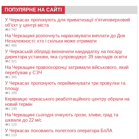
ПОПУЛЯРНЕ НА САЙТІ
У Черкасах пропонують для приватизації п’ятиповерховий
об’єкт у центрі міста
3 747
На Черкащині розпочнуть нараховувати виплати до Дня
Незалежності: хто і скільки може отримати
2 466
У Черкаській облраді визначили кандидатку на посаду
директора установи, яка супроводжує 39 закладів освіти
2 321
На Черкащині правоохоронці затримали військового, який
перебував у СЗЧ
1 365
У Черкасах пропонують перейменувати три провулки та
площу
1 189
Керівницю черкаського реабілітаційного центру обрали на
новий термін
1 140
На Черкащині сьогодні очікують грози, зливи, град та
шквали до 22 м/с
1 120
У Черкасах поховають полеглого оператора БпЛА
1 110