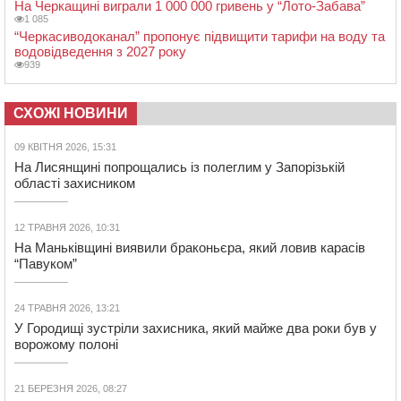
На Черкащині виграли 1 000 000 гривень у “Лото-Забава”
1 085
“Черкасиводоканал” пропонує підвищити тарифи на воду та
водовідведення з 2027 року
939
СХОЖІ НОВИНИ
09 КВІТНЯ 2026, 15:31
На Лисянщині попрощались із полеглим у Запорізькій
області захисником
12 ТРАВНЯ 2026, 10:31
На Маньківщині виявили браконьєра, який ловив карасів
“Павуком”
24 ТРАВНЯ 2026, 13:21
У Городищі зустріли захисника, який майже два роки був у
ворожому полоні
21 БЕРЕЗНЯ 2026, 08:27