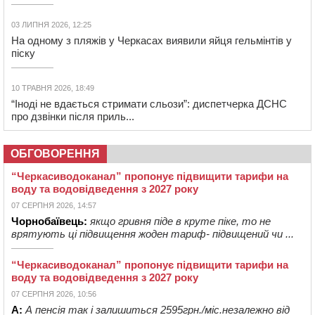
03 ЛИПНЯ 2026, 12:25
На одному з пляжів у Черкасах виявили яйця гельмінтів у
піску
10 ТРАВНЯ 2026, 18:49
“Іноді не вдається стримати сльози”: диспетчерка ДСНС
про дзвінки після приль...
ОБГОВОРЕННЯ
“Черкасиводоканал” пропонує підвищити тарифи на
воду та водовідведення з 2027 року
07 СЕРПНЯ 2026, 14:57
Чорнобаївець:
якщо гривня піде в круте піке, то не
врятують ці підвищення жоден тариф- підвищений чи ...
“Черкасиводоканал” пропонує підвищити тарифи на
воду та водовідведення з 2027 року
07 СЕРПНЯ 2026, 10:56
А:
А пенсія так і залишиться 2595грн./міс.незалежно від