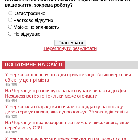
ваше життя, зокрема роботу?
Катастрофічно
Частково відчутно
Майже не впливають
Не відчуваю
Переглянути результати
ПОПУЛЯРНЕ НА САЙТІ
У Черкасах пропонують для приватизації п’ятиповерховий
об’єкт у центрі міста
2 996
На Черкащині розпочнуть нараховувати виплати до Дня
Незалежності: хто і скільки може отримати
2 464
У Черкаській облраді визначили кандидатку на посаду
директора установи, яка супроводжує 39 закладів освіти
2 320
На Черкащині правоохоронці затримали військового, який
перебував у СЗЧ
1 362
У Черкасах пропонують перейменувати три провулки та