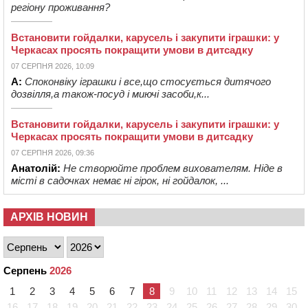
регіону проживання?
Встановити гойдалки, карусель і закупити іграшки: у
Черкасах просять покращити умови в дитсадку
07 СЕРПНЯ 2026, 10:09
А:
Споконвіку іграшки і все,що стосується дитячого
дозвілля,а також-посуд і миючі засоби,к...
Встановити гойдалки, карусель і закупити іграшки: у
Черкасах просять покращити умови в дитсадку
07 СЕРПНЯ 2026, 09:36
Анатолій:
Не створюйте проблем вихователям. Ніде в
місті в садочках немає ні гірок, ні гойдалок, ...
АРХІВ НОВИН
Серпень
2026
1
2
3
4
5
6
7
8
9
10
11
12
13
14
15
16
17
18
19
20
21
22
23
24
25
26
27
28
29
30