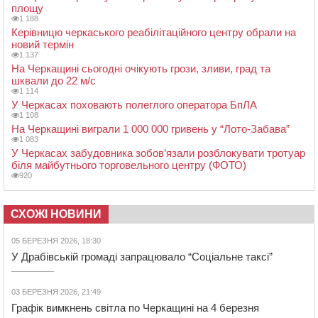
площу
1 188
Керівницю черкаського реабілітаційного центру обрали на
новий термін
1 137
На Черкащині сьогодні очікують грози, зливи, град та
шквали до 22 м/с
1 114
У Черкасах поховають полеглого оператора БпЛА
1 108
На Черкащині виграли 1 000 000 гривень у “Лото-Забава”
1 083
У Черкасах забудовника зобов’язали розблокувати тротуар
біля майбутнього торговельного центру (ФОТО)
920
СХОЖІ НОВИНИ
05 БЕРЕЗНЯ 2026, 18:30
У Драбівській громаді запрацювало “Соціальне таксі”
03 БЕРЕЗНЯ 2026, 21:49
Графік вимкнень світла по Черкащині на 4 березня