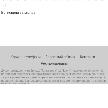
31
Всі новини за місяць
Корисні телефони
Зворотний зв’язок
Контакти
Рекламодавцям
Думки, викладені у рубриках "Точка зору" та "Блоги", можуть не збігатися із
поглядами редакції. Передрук матеріалів з сайту "Про все" можливий тільки
за умов розміщення у тексті прямого і активного посилання на сайт не далі
першого абзацу. Відповідальність за зміст рекламних оголошень та банерів
несе рекламодавець
© 2026, Всі права захищені