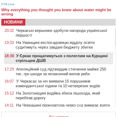
НОВИНИ
20:32
Черкаські вершники здобули нагороди української
першості
19:33
На Уманщині експосадовицю відділу освіти
судитимуть через завдані бюджету збитки
18:30
У Єрках прощатимуться з полеглим на Курщині
стрільцем ДШВ
17:29
Апеляційний суд підтвердив стягнення майже 250
тис. грн шкоди за незаконний вилов риби
16:07
У Черкасах за ніч виявили 15 порушників
комендантської години та 10 нетверезих водіїв
15:12
На Золотоніщині водійка збила пішохода, який
перебігав дорогу
14:11
На Черкащині прокуратура через суд вимагає взяти
під охорону 188-річну церкву
Всі новини