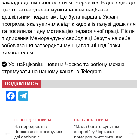
закладів дошкільної освіти м. Черкаси». Відповідно до
цього, затверджена муніципальна надбавка
дошкільним педагогам. Це була перша в Україні
програма, яка зупинила відтік кадрів із галузі дошкілля
та посилила гідну мотивацію педагогічної праці. Після
підписання Меморандуму свободівці беруть на себе
зобов'язання затвердити муніципальні надбавки
вихователям.
Усі найцікавіші новини Черкас та регіону можна
отримувати на нашому каналі в
Telegram
ПОДІЛИТИСЬ
Facebook
Telegram
ПОПЕРЕДНЯ НОВИНА
НАСТУПНА НОВИНА
На перехресті в
“Мала багато супутніх
Черкасах зіштовхнулися
хвороб”: у Черкасах
дві автівки: є
померла вчителька, яка