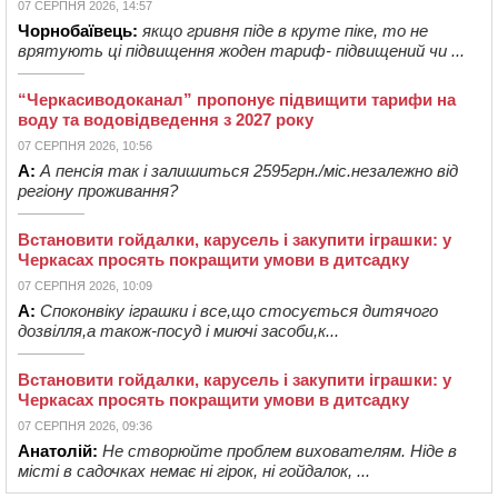
07 СЕРПНЯ 2026, 14:57
Чорнобаївець:
якщо гривня піде в круте піке, то не
врятують ці підвищення жоден тариф- підвищений чи ...
“Черкасиводоканал” пропонує підвищити тарифи на
воду та водовідведення з 2027 року
07 СЕРПНЯ 2026, 10:56
А:
А пенсія так і залишиться 2595грн./міс.незалежно від
регіону проживання?
Встановити гойдалки, карусель і закупити іграшки: у
Черкасах просять покращити умови в дитсадку
07 СЕРПНЯ 2026, 10:09
А:
Споконвіку іграшки і все,що стосується дитячого
дозвілля,а також-посуд і миючі засоби,к...
Встановити гойдалки, карусель і закупити іграшки: у
Черкасах просять покращити умови в дитсадку
07 СЕРПНЯ 2026, 09:36
Анатолій:
Не створюйте проблем вихователям. Ніде в
місті в садочках немає ні гірок, ні гойдалок, ...