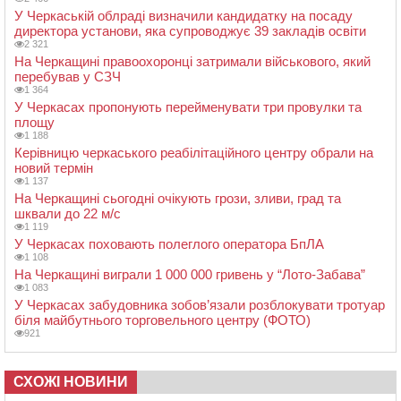
У Черкаській облраді визначили кандидатку на посаду
директора установи, яка супроводжує 39 закладів освіти
2 321
На Черкащині правоохоронці затримали військового, який
перебував у СЗЧ
1 364
У Черкасах пропонують перейменувати три провулки та
площу
1 188
Керівницю черкаського реабілітаційного центру обрали на
новий термін
1 137
На Черкащині сьогодні очікують грози, зливи, град та
шквали до 22 м/с
1 119
У Черкасах поховають полеглого оператора БпЛА
1 108
На Черкащині виграли 1 000 000 гривень у “Лото-Забава”
1 083
У Черкасах забудовника зобов’язали розблокувати тротуар
біля майбутнього торговельного центру (ФОТО)
921
СХОЖІ НОВИНИ