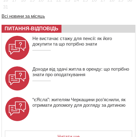
загиблих воїнів
31
16:07
До 1 вересня у Черкасах оновлюють дорожню
Всі новини за місяць
розмітку біля навчальних закладів (ФОТОФАКТ)
ПИТАННЯ-ВІДПОВІДЬ
15:39
На честь загиблого захисника і чемпіона світу в
Черкасах відкрили спортивно-реабілітаційний центр
Не вистачає стажу для пенсії: як його
15:05
На Звенигородщині, попри заборону міськради,
докупити та що потрібно знати
проведуть “Ше.Fest”
Доходи від здачі житла в оренду: що потрібно
знати про оподаткування
“єЯсла”: жителям Черкащини роз’яснили, як
отримати допомогу для догляду за дитиною
Читати ще