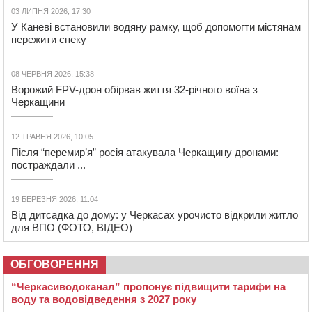
03 ЛИПНЯ 2026, 17:30
У Каневі встановили водяну рамку, щоб допомогти містянам
пережити спеку
08 ЧЕРВНЯ 2026, 15:38
Ворожий FPV-дрон обірвав життя 32-річного воїна з
Черкащини
12 ТРАВНЯ 2026, 10:05
Після “перемир’я” росія атакувала Черкащину дронами:
постраждали ...
19 БЕРЕЗНЯ 2026, 11:04
Від дитсадка до дому: у Черкасах урочисто відкрили житло
для ВПО (ФОТО, ВІДЕО)
ОБГОВОРЕННЯ
“Черкасиводоканал” пропонує підвищити тарифи на
воду та водовідведення з 2027 року