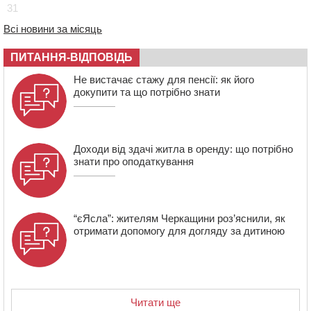
31
Черкасах відкрили спортивно-реабілітаційний центр
15:05
На Звенигородщині, попри заборону міськради,
Всі новини за місяць
проведуть “Ше.Fest”
ПИТАННЯ-ВІДПОВІДЬ
14:31
У Каневі аномальна спека призвела до перебоїв у
роботі електромереж та комунальних служб
Не вистачає стажу для пенсії: як його
14:02
На Черкащині намолотили перший мільйон тонн
докупити та що потрібно знати
зерна нового врожаю
Доходи від здачі житла в оренду: що потрібно
знати про оподаткування
“єЯсла”: жителям Черкащини роз’яснили, як
отримати допомогу для догляду за дитиною
Читати ще