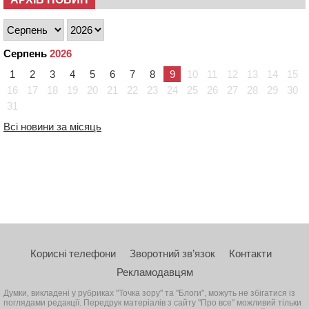
Серпень
2026
1
2
3
4
5
6
7
8
9
10
11
12
13
14
15
16
17
18
19
20
21
22
23
24
25
26
27
28
29
30
31
Всі новини за місяць
Корисні телефони
Зворотний зв’язок
Контакти
Рекламодавцям
Думки, викладені у рубриках "Точка зору" та "Блоги", можуть не збігатися із
поглядами редакції. Передрук матеріалів з сайту "Про все" можливий тільки