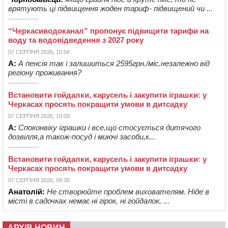
врятують ці підвищення жоден тариф- підвищений чи ...
“Черкасиводоканал” пропонує підвищити тарифи на
воду та водовідведення з 2027 року
07 СЕРПНЯ 2026, 10:56
А:
А пенсія так і залишиться 2595грн./міс.незалежно від
регіону проживання?
Встановити гойдалки, карусель і закупити іграшки: у
Черкасах просять покращити умови в дитсадку
07 СЕРПНЯ 2026, 10:09
А:
Споконвіку іграшки і все,що стосується дитячого
дозвілля,а також-посуд і миючі засоби,к...
Встановити гойдалки, карусель і закупити іграшки: у
Черкасах просять покращити умови в дитсадку
07 СЕРПНЯ 2026, 09:36
Анатолій:
Не створюйте проблем вихователям. Ніде в
місті в садочках немає ні гірок, ні гойдалок, ...
АРХІВ НОВИН