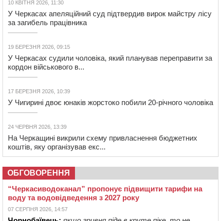
10 КВІТНЯ 2026, 11:30
У Черкасах апеляційний суд підтвердив вирок майстру лісу
за загибель працівника
19 БЕРЕЗНЯ 2026, 09:15
У Черкасах судили чоловіка, який планував переправити за
кордон військового в...
17 БЕРЕЗНЯ 2026, 10:39
У Чигирині двоє юнаків жорстоко побили 20-річного чоловіка
24 ЧЕРВНЯ 2026, 13:39
На Черкащині викрили схему привласнення бюджетних
коштів, яку організував екс...
ОБГОВОРЕННЯ
“Черкасиводоканал” пропонує підвищити тарифи на
воду та водовідведення з 2027 року
07 СЕРПНЯ 2026, 14:57
Чорнобаївець:
якщо гривня піде в круте піке, то не