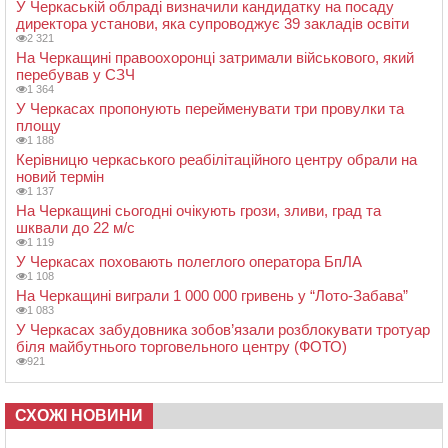
У Черкаській облраді визначили кандидатку на посаду
директора установи, яка супроводжує 39 закладів освіти
2 321
На Черкащині правоохоронці затримали військового, який
перебував у СЗЧ
1 364
У Черкасах пропонують перейменувати три провулки та
площу
1 188
Керівницю черкаського реабілітаційного центру обрали на
новий термін
1 137
На Черкащині сьогодні очікують грози, зливи, град та
шквали до 22 м/с
1 119
У Черкасах поховають полеглого оператора БпЛА
1 108
На Черкащині виграли 1 000 000 гривень у “Лото-Забава”
1 083
У Черкасах забудовника зобов’язали розблокувати тротуар
біля майбутнього торговельного центру (ФОТО)
921
СХОЖІ НОВИНИ