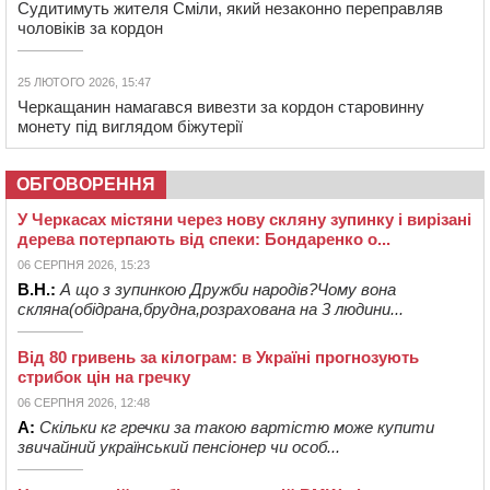
Судитимуть жителя Сміли, який незаконно переправляв
чоловіків за кордон
25 ЛЮТОГО 2026, 15:47
Черкащанин намагався вивезти за кордон старовинну
монету під виглядом біжутерії
ОБГОВОРЕННЯ
У Черкасах містяни через нову скляну зупинку і вирізані
дерева потерпають від спеки: Бондаренко о...
06 СЕРПНЯ 2026, 15:23
В.Н.:
А що з зупинкою Дружби народів?Чому вона
скляна(обідрана,брудна,розрахована на 3 людини...
Від 80 гривень за кілограм: в Україні прогнозують
стрибок цін на гречку
06 СЕРПНЯ 2026, 12:48
А:
Скільки кг гречки за такою вартістю може купити
звичайний український пенсіонер чи особ...