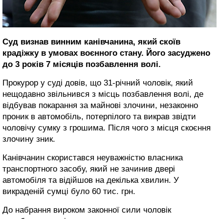
Суд визнав винним канівчанина, який скоїв
крадіжку в умовах воєнного стану. Його засуджено
до 3 років 7 місяців позбавлення волі.
Прокурор у суді довів, що 31-річний чоловік, який
нещодавно звільнився з місць позбавлення волі, де
відбував покарання за майнові злочини, незаконно
проник в автомобіль, потерпілого та викрав звідти
чоловічу сумку з грошима. Після чого з місця скоєння
злочину зник.
Канівчанин скористався неуважністю власника
транспортного засобу, який не зачинив двері
автомобіля та відійшов на декілька хвилин. У
викраденій сумці було 60 тис. грн.
До набрання вироком законної сили чоловік