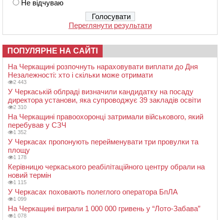
Не відчуваю
Переглянути результати
ПОПУЛЯРНЕ НА САЙТІ
На Черкащині розпочнуть нараховувати виплати до Дня
Незалежності: хто і скільки може отримати
2 443
У Черкаській облраді визначили кандидатку на посаду
директора установи, яка супроводжує 39 закладів освіти
2 310
На Черкащині правоохоронці затримали військового, який
перебував у СЗЧ
1 352
У Черкасах пропонують перейменувати три провулки та
площу
1 178
Керівницю черкаського реабілітаційного центру обрали на
новий термін
1 115
У Черкасах поховають полеглого оператора БпЛА
1 099
На Черкащині виграли 1 000 000 гривень у “Лото-Забава”
1 078