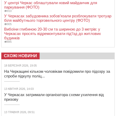
У центрі Черкас облаштували новий майданчик для
паркування (ФОТО)
910
У Черкасах забудовника зобов’язали розблокувати тротуар
біля майбутнього торговельного центру (ФОТО)
905
Вибоїни глибиною 20-30 см та шириною до 3 метрів: у
Черкасах просять відремонтувати під’їзд до житлових
будинків
885
СХОЖІ НОВИНИ
18 БЕРЕЗНЯ 2026, 19:05
На Черкащині кільком чоловікам повідомили про підозру за
спроби підкупу поліц...
13 КВІТНЯ 2026, 14:03
У Черкасах затримали організатора схеми ухилення від
призову
13 ТРАВНЯ 2026, 09:51