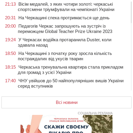
21:13
Вісім медалей, з яких чотири золоті: черкаські
спортсмени тріумфували на чемпіонаті України
20:31
На Черкащині спека протримається ще день
20:00
Педагогів Черкас запрошують на зустріч із
переможцем Global Teacher Prize Ukraine 2023
19:24
У Черкасах водійка протаранила Duster, коли
здавала назад
18:50
На Черкащині з початку року зросла кількість
постраждалих від укусів тварин
18:15
Черкаська тренувальна квартира стала прикладом
для громад з усієї України
17:40
ЧНУ увійшов до 50 найпопулярніших вишів України
серед вступників
17:07
На Хімселищі у Черкасах облаштували новий
контейнерний майданчик
Всі новини
16:32
Без розтину грудної клітки: у Черкасах 75-річній
пацієнтці замінили аортальний клапан
СОЦІАЛЬНА РЕКЛАМА
16:00
У Черкаському онкоцентрі встановили сонячну
електростанцію за понад пів мільйона гривень