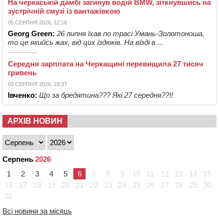
На черкаській дамбі загинув водій BMW, зіткнувшись на
зустрічній смузі із вантажівкою
05 СЕРПНЯ 2026, 12:16
Georg Green:
26 липня їхав по трасі Умань-Золотоноша,
то це якийсь жах, від цих їздюків. На вїзді в ...
Середня зарплата на Черкащині перевищила 27 тисяч
гривень
03 СЕРПНЯ 2026, 18:37
Івченко:
Що за бредятина??? Які 27 середня??!!
АРХІВ НОВИН
Серпень
2026
1
2
3
4
5
6
7
8
9
10
11
12
13
14
15
16
17
18
19
20
21
22
23
24
25
26
27
28
29
30
31
Всі новини за місяць