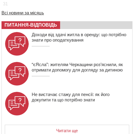
31
15:30
У Київській області прощаються з полеглим на
фронті жителем Монастирищини
Всі новини за місяць
ПИТАННЯ-ВІДПОВІДЬ
Доходи від здачі житла в оренду: що потрібно
знати про оподаткування
“єЯсла”: жителям Черкащини роз’яснили, як
отримати допомогу для догляду за дитиною
Не вистачає стажу для пенсії: як його
докупити та що потрібно знати
Читати ще