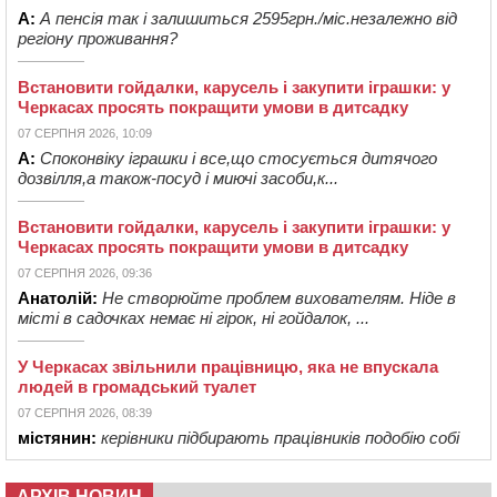
А:
А пенсія так і залишиться 2595грн./міс.незалежно від
регіону проживання?
Встановити гойдалки, карусель і закупити іграшки: у
Черкасах просять покращити умови в дитсадку
07 СЕРПНЯ 2026, 10:09
А:
Споконвіку іграшки і все,що стосується дитячого
дозвілля,а також-посуд і миючі засоби,к...
Встановити гойдалки, карусель і закупити іграшки: у
Черкасах просять покращити умови в дитсадку
07 СЕРПНЯ 2026, 09:36
Анатолій:
Не створюйте проблем вихователям. Ніде в
місті в садочках немає ні гірок, ні гойдалок, ...
У Черкасах звільнили працівницю, яка не впускала
людей в громадський туалет
07 СЕРПНЯ 2026, 08:39
містянин:
керівники підбирають працівників подобію собі
АРХІВ НОВИН