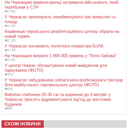
На Черкащині правоохоронці затримали військового, який
перебував у СЗЧ
1 356
У Черкасах пропонують перейменувати три провулки та
площу
1 182
Керівницю черкаського реабілітаційного центру обрали на
новий термін
1 125
У Черкасах поховають полеглого оператора БпЛА
1 103
На Черкащині виграли 1 000 000 гривень у “Лото-Забава”
1 081
У центрі Черкас облаштували новий майданчик для
паркування (ФОТО)
912
У Черкасах забудовника зобов’язали розблокувати тротуар
біля майбутнього торговельного центру (ФОТО)
910
Вибоїни глибиною 20-30 см та шириною до 3 метрів: у
Черкасах просять відремонтувати під’їзд до житлових
будинків
887
СХОЖІ НОВИНИ