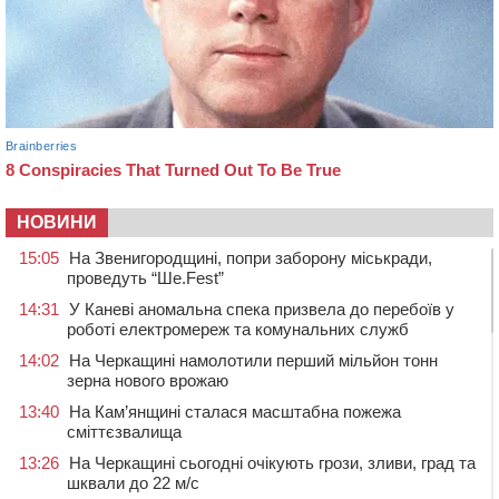
НОВИНИ
15:05
На Звенигородщині, попри заборону міськради,
проведуть “Ше.Fest”
14:31
У Каневі аномальна спека призвела до перебоїв у
роботі електромереж та комунальних служб
14:02
На Черкащині намолотили перший мільйон тонн
зерна нового врожаю
13:40
На Кам’янщині сталася масштабна пожежа
сміттєзвалища
13:26
На Черкащині сьогодні очікують грози, зливи, град та
шквали до 22 м/с