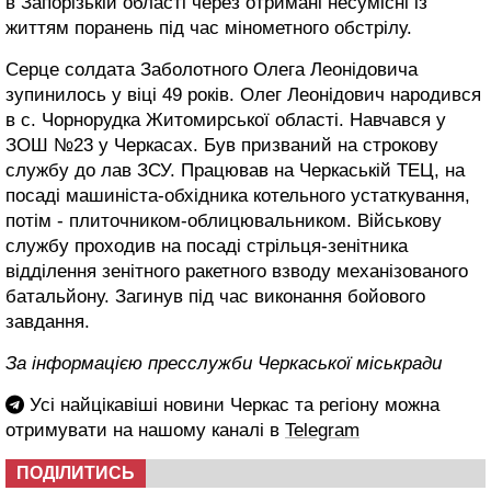
в Запорізькій області через отримані несумісні із
життям поранень під час мінометного обстрілу.
Серце солдата Заболотного Олега Леонідовича
зупинилось у віці 49 років. Олег Леонідович народився
в с. Чорнорудка Житомирської області. Навчався у
ЗОШ №23 у Черкасах. Був призваний на строкову
службу до лав ЗСУ. Працював на Черкаській ТЕЦ, на
посаді машиніста-обхідника котельного устаткування,
потім - плиточником-облицювальником. Військову
службу проходив на посаді стрільця-зенітника
відділення зенітного ракетного взводу механізованого
батальйону. Загинув під час виконання бойового
завдання.
За інформацією пресслужби Черкаської міськради
Усі найцікавіші новини Черкас та регіону можна
отримувати на нашому каналі в
Telegram
ПОДІЛИТИСЬ