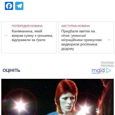
Facebook
Telegram
ПОПЕРЕДНЯ НОВИНА
НАСТУПНА НОВИНА
Канівчанина, який
Придбали квитки на
викрав сумку з грошима,
літак: уманські
відправили за ґрати
міграційники примусово
видворили росіянина
додому
РЕКЛАМА
РЕКЛАМА