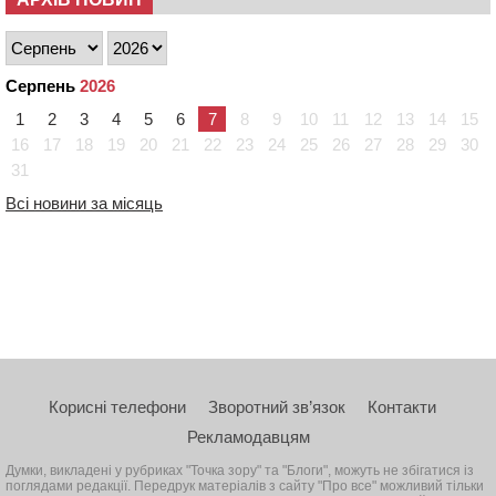
Серпень
2026
1
2
3
4
5
6
7
8
9
10
11
12
13
14
15
16
17
18
19
20
21
22
23
24
25
26
27
28
29
30
31
Всі новини за місяць
Корисні телефони
Зворотний зв’язок
Контакти
Рекламодавцям
Думки, викладені у рубриках "Точка зору" та "Блоги", можуть не збігатися із
поглядами редакції. Передрук матеріалів з сайту "Про все" можливий тільки