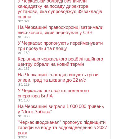
У Черкаській облраді визначили
кандидатку на посаду директора
установи, яка супроводжує 39 закладів
освіти
2 321
На Черкащині правоохоронці затримали
військового, який перебував у СЗЧ
1 365
У Черкасах пропонують перейменувати
три провулки та площу
1 189
Керівницю черкаського реабілітаційного
центру обрали на новий термін
1 137
На Черкащині сьогодні очікують грози,
зливи, град та шквали до 22 м/с
1 119
У Черкасах поховають полеглого
оператора БпЛА
1 108
На Черкащині виграли 1 000 000 гривень
у “Лото-Забава”
1 083
“Черкасиводоканал” пропонує підвищити
тарифи на воду та водовідведення з 2027
року
928