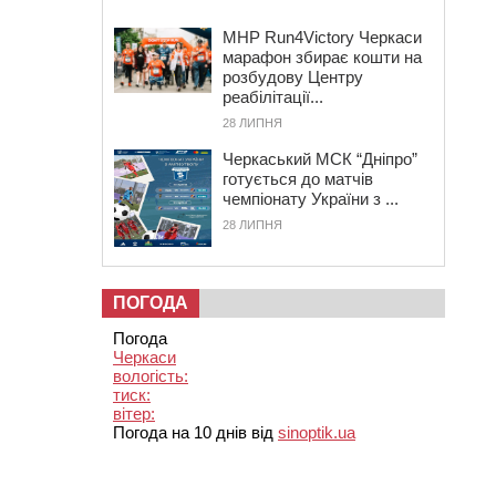
MHP Run4Victory Черкаси
марафон збирає кошти на
розбудову Центру
реабілітації...
28 ЛИПНЯ
Черкаський МСК “Дніпро”
готується до матчів
чемпіонату України з ...
28 ЛИПНЯ
ПОГОДА
Погода
Черкаси
вологість:
тиск:
вітер:
Погода на 10 днів від
sinoptik.ua