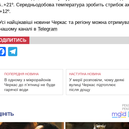
..+21º. Середньодобова температура зробить стрибок а
+12º.
сі найцікавіші новини Черкас та регіону можна отримув
 нашому каналі в
Telegram
ОДІЛИТИСЬ
Facebook
Telegram
ПОПЕРЕДНЯ НОВИНА
НАСТУПНА НОВИНА
В одному з мікрорайонів
У мерії розповіли, чому деякі
Черкас до п’ятниці не буде
вулиці Черкас підтоплює
гарячої води
після дощу
РЕК
РЕК