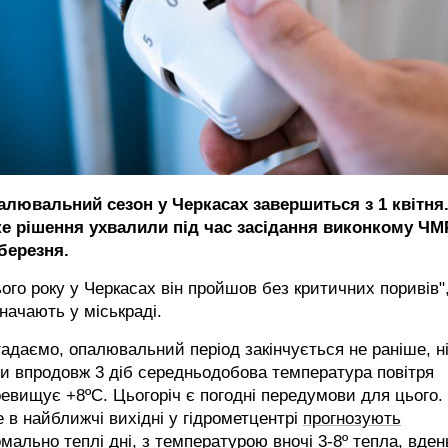
алювальний сезон у Черкасах завершиться з 1 квітня
ке рішення ухвалили під час засідання виконкому ЧМ
березня.
ого року у Черкасах він пройшов без критичних поривів",
начають у міськраді.
адаємо, опалювальний період закінчується не раніше, н
и впродовж 3 діб середньодобова температура повітря
евищує +8ºС. Цьогоріч є погодні передумови для цього.
 в найближчі вихідні у гідрометцентрі
прогнозують
мально теплі дні, з температурою вночі 3-8º тепла, вден