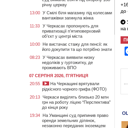
+16
річну церкву
до 
13:00
У Смілі біля магазину під колесами
вантажівки загинула жінка
У
11:33
У Черкасах пропонують для
на
приватизації п’ятиповерховий
об’єкт у центрі міста
П
10:00
Не вистачає стажу для пенсії: як
його докупити та що потрібно знати
08:23
У Черкасах виявили низку
недоліків у гуртожитку, де
проживають ВПО
07 СЕРПНЯ 2026, П'ЯТНИЦЯ
20:55
На Черкащині врятували
рідкісного чорного грифа (ФОТО)
20:13
Черкаси виділять близько 20 млн
грн на роботу ліцею “Перспектива”
до кінця року
19:34
На Уманщині суд припинив право
оренди земельних ділянок,
незаконно переданих іноземцем