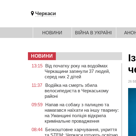
Черкаси
НОВИНИ
ВІЙНА В УКРАЇНІ
АНО
І
НОВИНИ
13:15
Від початку року на водоймах
ч
Черкащини загинули 37 людей,
серед них 2 дітей
26 Б
11:37
Водійка на смерть збила
велосипедиста в Черкаському
районі
09:59
Напав на собаку з палицею та
намагався наїхати на іншу тварину:
на Уманщині поліція відкрила
кримінальне провадження
08:44
Безкоштовне харчування, укриття
та STEM: Черкаси готують освітню