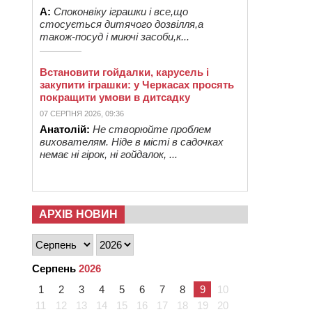
А:
Споконвіку іграшки і все,що
стосується дитячого дозвілля,а
також-посуд і миючі засоби,к...
Встановити гойдалки, карусель і
закупити іграшки: у Черкасах просять
покращити умови в дитсадку
07 СЕРПНЯ 2026, 09:36
Анатолій:
Не створюйте проблем
вихователям. Ніде в місті в садочках
немає ні гірок, ні гойдалок, ...
АРХІВ НОВИН
Серпень
2026
1
2
3
4
5
6
7
8
9
10
11
12
13
14
15
16
17
18
19
20