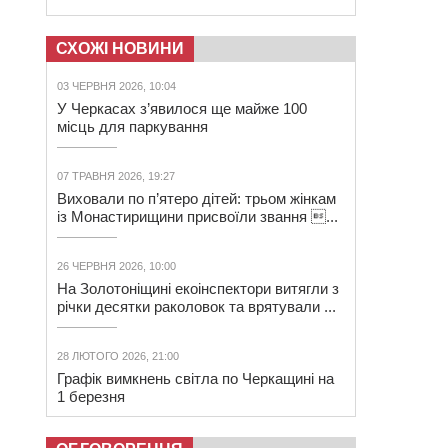
СХОЖІ НОВИНИ
03 ЧЕРВНЯ 2026, 10:04
У Черкасах з’явилося ще майже 100
місць для паркування
07 ТРАВНЯ 2026, 19:27
Виховали по п’ятеро дітей: трьом жінкам
із Монастирищини присвоїли звання ...
26 ЧЕРВНЯ 2026, 10:00
На Золотоніщині екоінспектори витягли з
річки десятки раколовок та врятували ...
28 ЛЮТОГО 2026, 21:00
Графік вимкнень світла по Черкащині на
1 березня