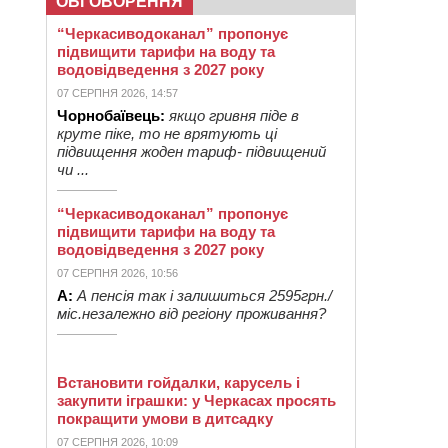
ОБГОВОРЕННЯ
“Черкасиводоканал” пропонує
підвищити тарифи на воду та
водовідведення з 2027 року
07 СЕРПНЯ 2026, 14:57
Чорнобаївець:
якщо гривня піде в
круте піке, то не врятують ці
підвищення жоден тариф- підвищений
чи ...
“Черкасиводоканал” пропонує
підвищити тарифи на воду та
водовідведення з 2027 року
07 СЕРПНЯ 2026, 10:56
А:
А пенсія так і залишиться 2595грн./
міс.незалежно від регіону проживання?
Встановити гойдалки, карусель і
закупити іграшки: у Черкасах просять
покращити умови в дитсадку
07 СЕРПНЯ 2026, 10:09