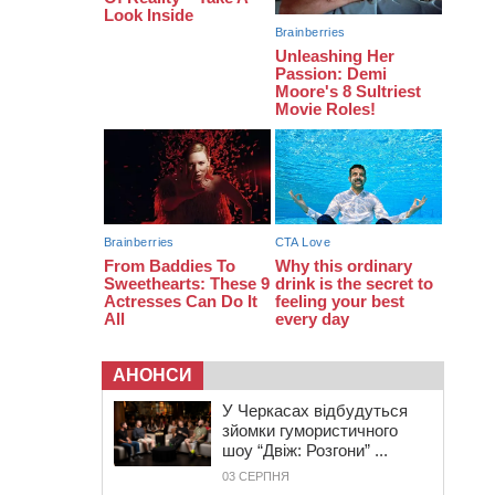
16:07
До 1 вересня у Черкасах
оновлюють дорожню розмітку біля
навчальних закладів (ФОТОФАКТ)
15:39
На честь загиблого захисника і
чемпіона світу в Черкасах відкрили
спортивно-реабілітаційний центр
АНОНСИ
У Черкасах відбудуться
зйомки гумористичного
шоу “Двіж: Розгони” ...
03 СЕРПНЯ