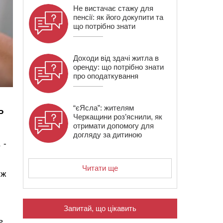
Не вистачає стажу для
пенсії: як його докупити та
що потрібно знати
Доходи від здачі житла в
оренду: що потрібно знати
про оподаткування
.
“єЯсла”: жителям
Р
Черкащини роз’яснили, як
отримати допомогу для
догляду за дитиною
 -
Читати ще
іж
Запитай, що цікавить
ь