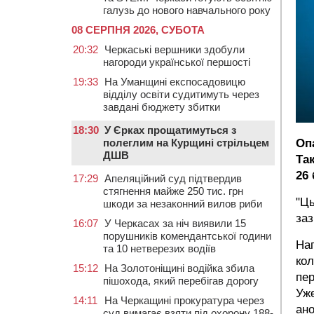
галузь до нового навчального року
08 СЕРПНЯ 2026, СУБОТА
20:32
Черкаські вершники здобули
нагороди української першості
19:33
На Уманщині експосадовицю
відділу освіти судитимуть через
завдані бюджету збитки
18:30
У Єрках прощатимуться з
полеглим на Курщині стрільцем
Оп
ДШВ
Та
26 
17:29
Апеляційний суд підтвердив
стягнення майже 250 тис. грн
"Ць
шкоди за незаконний вилов риби
заз
16:07
У Черкасах за ніч виявили 15
порушників комендантської години
Наг
та 10 нетверезих водіїв
кол
15:12
На Золотоніщині водійка збила
пер
пішохода, який перебігав дорогу
Уже
14:11
На Черкащині прокуратура через
ано
суд вимагає взяти під охорону 188-