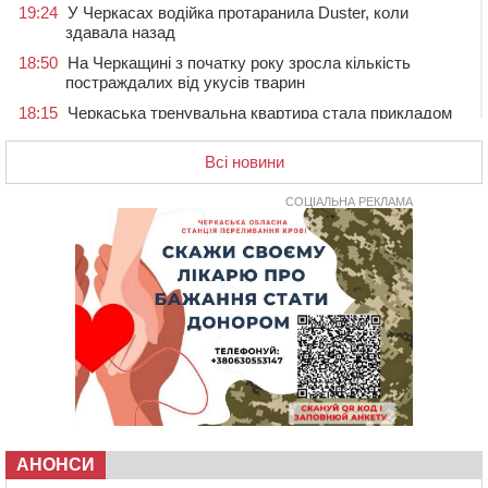
19:24
У Черкасах водійка протаранила Duster, коли
здавала назад
18:50
На Черкащині з початку року зросла кількість
постраждалих від укусів тварин
18:15
Черкаська тренувальна квартира стала прикладом
для громад з усієї України
Всі новини
17:40
ЧНУ увійшов до 50 найпопулярніших вишів України
серед вступників
СОЦІАЛЬНА РЕКЛАМА
17:07
На Хімселищі у Черкасах облаштували новий
контейнерний майданчик
16:32
Без розтину грудної клітки: у Черкасах 75-річній
пацієнтці замінили аортальний клапан
16:00
У Черкаському онкоцентрі встановили сонячну
електростанцію за понад пів мільйона гривень
15:30
У Київській області прощаються з полеглим на
фронті жителем Монастирищини
14:53
У Черкасах містяни через нову скляну зупинку і
вирізані дерева потерпають від спеки: Бондаренко
АНОНСИ
обіцяє масштабне озеленення