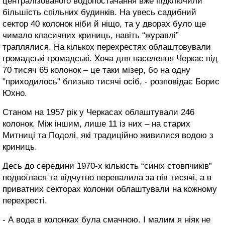
централізованого водопостачання вже підключили
більшість спільних будинків. На увесь садибний
сектор 40 колонок ніби й ніщо, та у дворах було ще
чимало класичних криниць, навіть “журавлі”
траплялися. На кількох перехрестях облаштовували
громадські громадські. Хоча для населення Черкас під
70 тисяч 65 колонок – це таки мізер, бо на одну
"приходилось" близько тисячі осіб, - розповідає Борис
Юхно.
Станом на 1957 рік у Черкасах облаштували 246
колонок. Між іншим, лише 11 із них – на старих
Митниці та Подолі, які традиційно живилися водою з
криниць.
Десь до середини 1970-х кількість “синіх стовпчиків”
подвоїлася та відчутно перевалила за пів тисячі, а в
приватних секторах колонки облаштували на кожному
перехресті.
- А вода в колонках була смачною. І малим я ніяк не