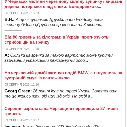
У Черкасах містяни через нову скляну зупинку і вирізані
дерева потерпають від спеки: Бондаренко о...
06 СЕРПНЯ 2026, 15:23
В.Н.:
А що з зупинкою Дружби народів?Чому вона
скляна(обідрана,брудна,розрахована на 3 людини...
Від 80 гривень за кілограм: в Україні прогнозують
стрибок цін на гречку
06 СЕРПНЯ 2026, 12:48
А:
Скільки кг гречки за такою вартістю може купити
звичайний український пенсіонер чи особ...
На черкаській дамбі загинув водій BMW, зіткнувшись на
зустрічній смузі із вантажівкою
05 СЕРПНЯ 2026, 12:16
Georg Green:
26 липня їхав по трасі Умань-Золотоноша,
то це якийсь жах, від цих їздюків. На вїзді в ...
Середня зарплата на Черкащині перевищила 27 тисяч
гривень
03 СЕРПНЯ 2026, 18:37
Івченко:
Що за бредятина??? Які 27 середня??!!