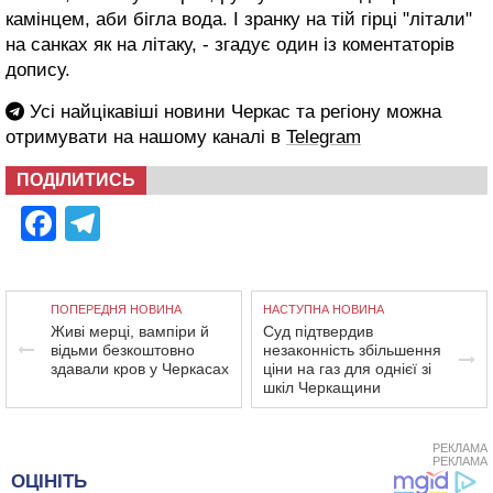
камінцем, аби бігла вода. І зранку на тій гірці "літали"
на санках як на літаку, - згадує один із коментаторів
допису.
Усі найцікавіші новини Черкас та регіону можна
отримувати на нашому каналі в
Telegram
ПОДІЛИТИСЬ
Facebook
Telegram
ПОПЕРЕДНЯ НОВИНА
НАСТУПНА НОВИНА
Живі мерці, вампіри й
Суд підтвердив
відьми безкоштовно
незаконність збільшення
здавали кров у Черкасах
ціни на газ для однієї зі
шкіл Черкащини
РЕКЛАМА
РЕКЛАМА