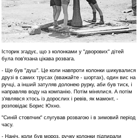
Історик згадує, що з колонками у "дворових" дітей
була пов'язана цікава розвага.
- Ще був "душ". Це коли навпроти колонки шикувалися
друзі в самих трусах (вважайте - шортах), один вис на
ручці, а інший затуляв долонею рурку, аби був тиск, і
направляв воду на компанію. Потім мінялися. А потім
з'являвся хтось із дорослих і ревів, як мамонт, -
розповідає Борис Юхно.
"Синій стовпчик" слугував розвагою і в зимовий період
часу.
- Наніч, коли був мороз, ручку колонки підпирали