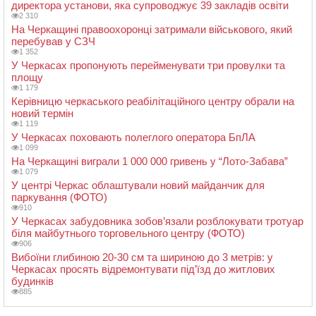
директора установи, яка супроводжує 39 закладів освіти
2 310
На Черкащині правоохоронці затримали військового, який
перебував у СЗЧ
1 352
У Черкасах пропонують перейменувати три провулки та
площу
1 179
Керівницю черкаського реабілітаційного центру обрали на
новий термін
1 119
У Черкасах поховають полеглого оператора БпЛА
1 099
На Черкащині виграли 1 000 000 гривень у “Лото-Забава”
1 079
У центрі Черкас облаштували новий майданчик для
паркування (ФОТО)
910
У Черкасах забудовника зобов’язали розблокувати тротуар
біля майбутнього торговельного центру (ФОТО)
906
Вибоїни глибиною 20-30 см та шириною до 3 метрів: у
Черкасах просять відремонтувати під’їзд до житлових
будинків
885