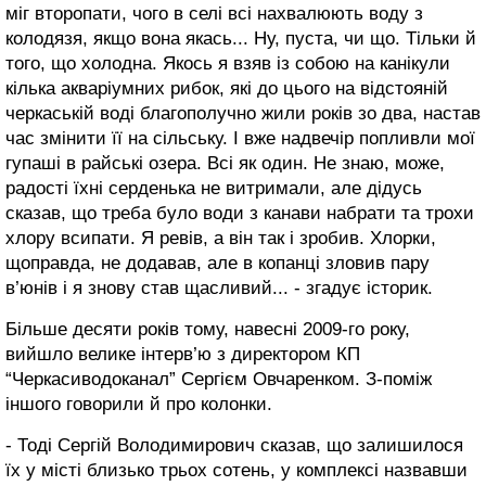
міг второпати, чого в селі всі нахвалюють воду з
колодязя, якщо вона якась... Ну, пуста, чи що. Тільки й
того, що холодна. Якось я взяв із собою на канікули
кілька акваріумних рибок, які до цього на відстояній
черкаській воді благополучно жили років зо два, настав
час змінити її на сільську. І вже надвечір попливли мої
гупаші в райські озера. Всі як один. Не знаю, може,
радості їхні серденька не витримали, але дідусь
сказав, що треба було води з канави набрати та трохи
хлору всипати. Я ревів, а він так і зробив. Хлорки,
щоправда, не додавав, але в копанці зловив пару
в’юнів і я знову став щасливий... - згадує історик.
Більше десяти років тому, навесні 2009-го року,
вийшло велике інтерв’ю з директором КП
“Черкасиводоканал” Сергієм Овчаренком. З-поміж
іншого говорили й про колонки.
- Тоді Сергій Володимирович сказав, що залишилося
їх у місті близько трьох сотень, у комплексі назвавши