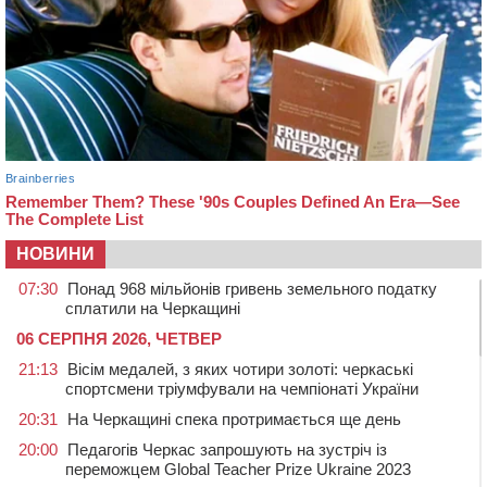
НОВИНИ
07:30
Понад 968 мільйонів гривень земельного податку
сплатили на Черкащині
06 СЕРПНЯ 2026, ЧЕТВЕР
21:13
Вісім медалей, з яких чотири золоті: черкаські
спортсмени тріумфували на чемпіонаті України
20:31
На Черкащині спека протримається ще день
20:00
Педагогів Черкас запрошують на зустріч із
переможцем Global Teacher Prize Ukraine 2023