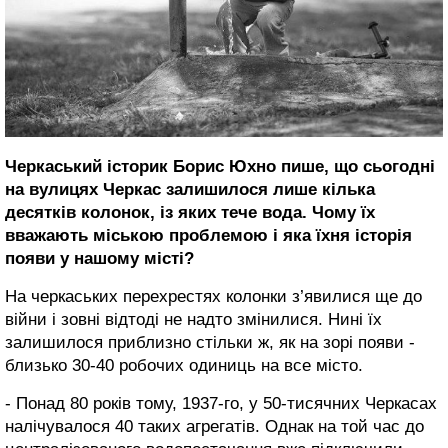
Черкаський історик Борис Юхно пише, що сьогодні
на вулицях Черкас залишилося лише кілька
десятків колонок, із яких тече вода. Чому їх
вважають міською проблемою і яка їхня історія
появи у нашому місті?
На черкаських перехрестях колонки з’явилися ще до
війни і зовні відтоді не надто змінилися. Нині їх
залишилося приблизно стільки ж, як на зорі появи -
близько 30-40 робочих одиниць на все місто.
- Понад 80 років тому, 1937-го, у 50-тисячних Черкасах
налічувалося 40 таких агрегатів. Однак на той час до