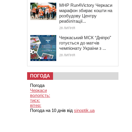
MHP Run4Victory Черкаси
марафон збирає кошти на
розбудову Центру
реабілітації...
28 ЛИПНЯ
Черкаський МСК “Дніпро”
готується до матчів
чемпіонату України з ...
28 ЛИПНЯ
ПОГОДА
Погода
Черкаси
вологість:
тиск:
вітер:
Погода на 10 днів від
sinoptik.ua