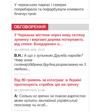
У черкаських парках і скверах
поприбирали та пофарбували елементи
благоустрою
ОБГОВОРЕННЯ
У Черкасах містяни через нову скляну
зупинку і вирізані дерева потерпають
від спеки: Бондаренко о...
06 СЕРПНЯ 2026, 15:23
В.Н.:
А що з зупинкою Дружби народів?
Чому вона
скляна(обідрана,брудна,розрахована на 3
людини...
Від 80 гривень за кілограм: в Україні
прогнозують стрибок цін на гречку
06 СЕРПНЯ 2026, 12:48
А:
Скільки кг гречки за такою вартістю
може купити звичайний український
пенсіонер чи особ...