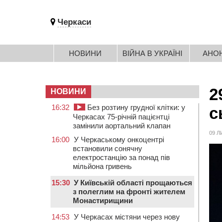
Черкаси
НОВИНИ
ВІЙНА В УКРАЇНІ
АНО
2
НОВИНИ
16:32
Без розтину грудної клітки: у
с
Черкасах 75-річній пацієнтці
замінили аортальний клапан
09 Л
16:00
У Черкаському онкоцентрі
встановили сонячну
електростанцію за понад пів
мільйона гривень
15:30
У Київській області прощаються
з полеглим на фронті жителем
Монастирищини
14:53
У Черкасах містяни через нову