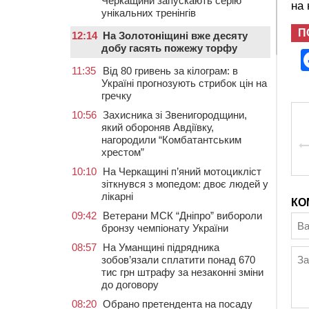
Черкащини запускають серію
на
унікальних тренінгів
П
12:14
На Золотоніщині вже десяту
добу гасять пожежу торфу
11:35
Від 80 гривень за кілограм: в
Україні прогнозують стрибок цін на
гречку
10:56
Захисника зі Звенигородщини,
який обороняв Авдіївку,
нагородили “Комбатантським
хрестом”
10:10
На Черкащині п’яний мотоцикліст
зіткнувся з мопедом: двоє людей у
лікарні
КО
09:42
Ветерани МСК “Дніпро” вибороли
бронзу чемпіонату України
08:57
На Уманщині підрядника
зобов’язали сплатити понад 670
тис грн штрафу за незаконні зміни
до договору
08:20
Обрано претендента на посаду