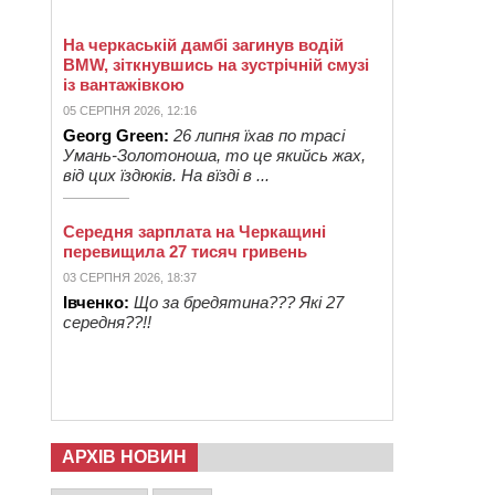
На черкаській дамбі загинув водій
BMW, зіткнувшись на зустрічній смузі
із вантажівкою
05 СЕРПНЯ 2026, 12:16
Georg Green:
26 липня їхав по трасі
Умань-Золотоноша, то це якийсь жах,
від цих їздюків. На вїзді в ...
Середня зарплата на Черкащині
перевищила 27 тисяч гривень
03 СЕРПНЯ 2026, 18:37
Івченко:
Що за бредятина??? Які 27
середня??!!
АРХІВ НОВИН