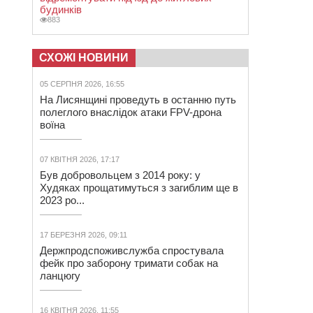
будинків
883
СХОЖІ НОВИНИ
05 СЕРПНЯ 2026, 16:55
На Лисянщині проведуть в останню путь
полеглого внаслідок атаки FPV-дрона
воїна
07 КВІТНЯ 2026, 17:17
Був добровольцем з 2014 року: у
Худяках прощатимуться з загиблим ще в
2023 ро...
17 БЕРЕЗНЯ 2026, 09:11
Держпродспоживслужба спростувала
фейк про заборону тримати собак на
ланцюгу
16 КВІТНЯ 2026, 11:55