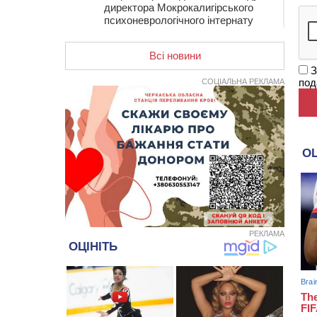
директора Мокрокалигірського
психоневрологічного інтернату
07:23
Уманські міграційники видворили з
країни грузина, який відсидів
Всі новини
термін у колонії
З
под
СОЦІАЛЬНА РЕКЛАМА
05 СЕРПНЯ 2026, СЕРЕДА
20:28
Наступні два дні на Черкащині
прогнозують пік африканського
“пекла”
19:30
Проєкт просторового розвитку
Корсунь-Шевченківської громади
рекомендували до погодження
18:45
У Звенигородці влада заборонила
проводити масові заходи
18:07
Боксерка з Черкащини готується
РЕКЛАМА
до чемпіонату Європи серед
молоді
17:30
На Черкащині державі повернуть
понад 2,6 га земель природно-
заповідного фонду