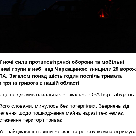
єї ночі сили протиповітряної оборони та мобільні
гневі групи в небі над Черкащиною знищили 29 ворож
ЛА. Загалом понад шість годин поспіль тривала
вітряна тривога в нашій області
.
 це повідомив начальник Черкаської ОВА Ігор Табурець.
його словами, минулось без потерпілих. Звернень від
селення щодо пошкодження майна наразі теж немає.
теження території триває.
сі найцікавіші новини Черкас та регіону можна отримув