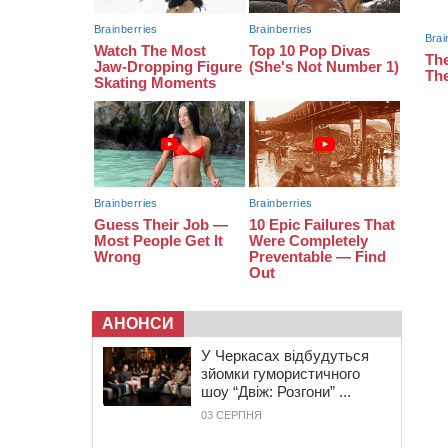
16:55
На Лисянщині проведуть в
останню путь полеглого
внаслідок атаки FPV-дрона
воїна
16:16
У Дахнівському лісництві
екоінспектори натрапили на
незаконне будівництво
15:38
У лікарні померла жінка, яку на
пішохідному переході в
Черкаському районі збила автівка
АНОНСИ
У Черкасах відбудуться
зйомки гумористичного
шоу “Двіж: Розгони” ...
03 СЕРПНЯ