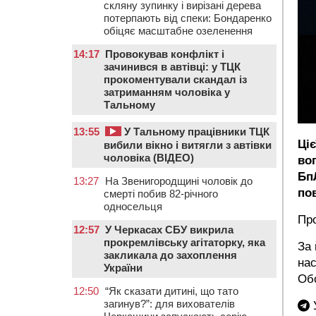
скляну зупинку і вирізані дерева
потерпають від спеки: Бондаренко
обіцяє масштабне озеленення
14:17
Провокував конфлікт і
зачинився в автівці: у ТЦК
прокоментували скандал із
затриманням чоловіка у
Тальному
13:55
У Тальному працівники ТЦК
Ці
вибили вікно і витягли з автівки
чоловіка (ВІДЕО)
во
Бп
13:27
На Звенигородщині чоловік до
по
смерті побив 82-річного
односельця
Про
12:57
У Черкасах СБУ викрила
прокремлівську агітаторку, яка
За 
закликала до захоплення
на
України
Обс
12:50
“Як сказати дитині, що тато
загинув?”: для вихователів
У