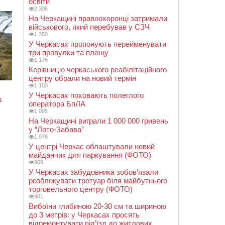
освіти
2 308
На Черкащині правоохоронці затримали
військового, який перебував у СЗЧ
1 350
У Черкасах пропонують перейменувати
три провулки та площу
1 176
Керівницю черкаського реабілітаційного
центру обрали на новий термін
1 103
У Черкасах поховають полеглого
оператора БпЛА
1 095
На Черкащині виграли 1 000 000 гривень
у “Лото-Забава”
1 078
У центрі Черкас облаштували новий
майданчик для паркування (ФОТО)
909
У Черкасах забудовника зобов’язали
розблокувати тротуар біля майбутнього
торговельного центру (ФОТО)
901
Вибоїни глибиною 20-30 см та шириною
до 3 метрів: у Черкасах просять
відремонтувати під’їзд до житлових