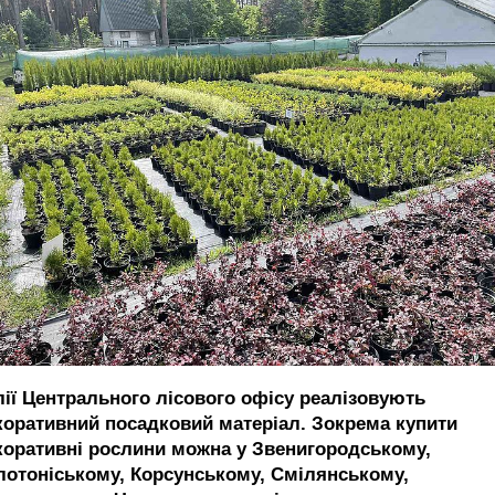
лії Центрального лісового офісу реалізовують
коративний посадковий матеріал. Зокрема купити
коративні рослини можна у Звенигородському,
лотоніському, Корсунському, Смілянському,