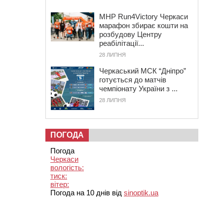
MHP Run4Victory Черкаси
марафон збирає кошти на
розбудову Центру
реабілітації...
28 ЛИПНЯ
Черкаський МСК “Дніпро”
готується до матчів
чемпіонату України з ...
28 ЛИПНЯ
ПОГОДА
Погода
Черкаси
вологість:
тиск:
вітер:
Погода на 10 днів від
sinoptik.ua