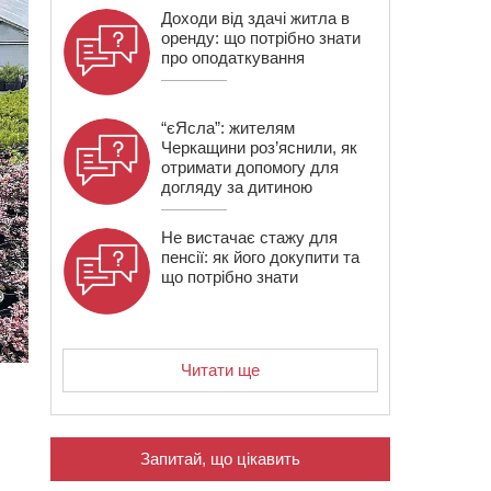
Доходи від здачі житла в
оренду: що потрібно знати
про оподаткування
“єЯсла”: жителям
Черкащини роз’яснили, як
отримати допомогу для
догляду за дитиною
Не вистачає стажу для
пенсії: як його докупити та
що потрібно знати
Читати ще
Запитай, що цікавить