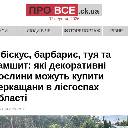
ПРО
ВСЕ
.ck.ua
07 серпня, 2026
НСИ
ЛЮДИ В ЧЕ
ФОТОРЕПОРТАЖ
РІЗНЕ
ібіскус, барбарис, туя та
амшит: які декоративні
ослини можуть купити
еркащани в лісгоспах
бласті
ВІТНЯ 2023, 09:38