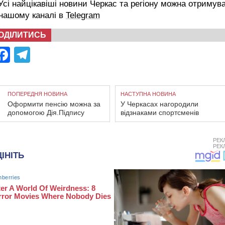
сі найцікавіші новини Черкас та регіону можна отримув
 нашому каналі в
Telegram
ОДІЛИТИСЬ
Facebook
Telegram
ПОПЕРЕДНЯ НОВИНА
НАСТУПНА НОВИНА
Оформити пенсію можна за
У Черкасах нагородили
допомогою Дія.Підпису
відзнаками спортсменів
РЕК
РЕК