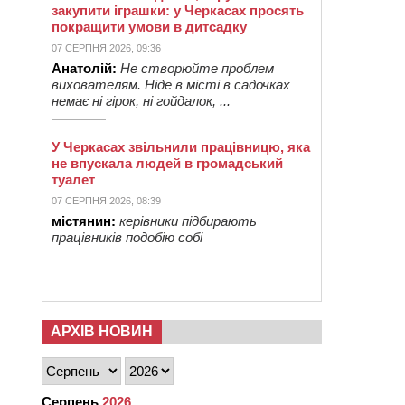
закупити іграшки: у Черкасах просять
покращити умови в дитсадку
07 СЕРПНЯ 2026, 09:36
Анатолій:
Не створюйте проблем
вихователям. Ніде в місті в садочках
немає ні гірок, ні гойдалок, ...
У Черкасах звільнили працівницю, яка
не впускала людей в громадський
туалет
07 СЕРПНЯ 2026, 08:39
містянин:
керівники підбирають
працівників подобію собі
АРХІВ НОВИН
Серпень
2026