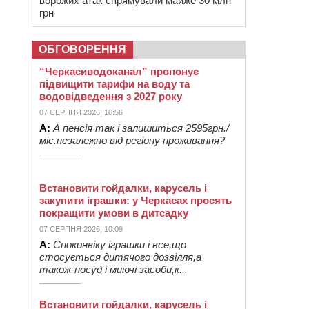
ворожих атак спрямували майже 30 млн
грн
ОБГОВОРЕННЯ
“Черкасиводоканал” пропонує
підвищити тарифи на воду та
водовідведення з 2027 року
07 СЕРПНЯ 2026, 10:56
А:
А пенсія так і залишиться 2595грн./
міс.незалежно від регіону проживання?
Встановити гойдалки, карусель і
закупити іграшки: у Черкасах просять
покращити умови в дитсадку
07 СЕРПНЯ 2026, 10:09
А:
Споконвіку іграшки і все,що
стосується дитячого дозвілля,а
також-посуд і миючі засоби,к...
Встановити гойдалки, карусель і