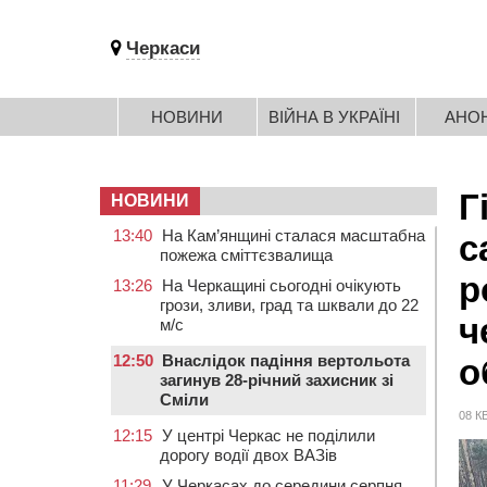
Черкаси
НОВИНИ
ВІЙНА В УКРАЇНІ
АНО
Г
НОВИНИ
13:40
На Кам’янщині сталася масштабна
с
пожежа сміттєзвалища
р
13:26
На Черкащині сьогодні очікують
грози, зливи, град та шквали до 22
ч
м/с
12:50
Внаслідок падіння вертольота
о
загинув 28-річний захисник зі
Сміли
08 К
12:15
У центрі Черкас не поділили
дорогу водії двох ВАЗів
11:29
У Черкасах до середини серпня