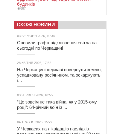
будинків
887
СХОЖІ НОВИНИ
03 БЕРЕЗНЯ 2026, 10:34
Оновили графік відключення світла на
сьогодні по Черкащині
28 КВІТНЯ 2026, 17:52
На Черкащині державі повернули землю,
успадковану росіянином, та оскаржують
ї...
03 ЧЕРВНЯ 2026, 18:55
“Це зовсім не така війна, як у 2015-ому
році”: 64-річний воїн із ...
04 ТРАВНЯ 2026, 15:27
У Черкасах на ліквідацію наслідків