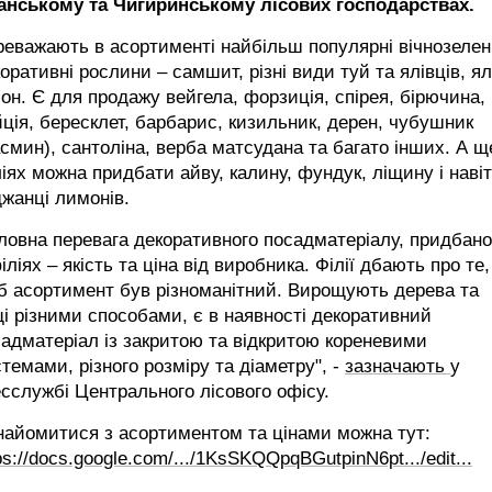
анському та Чигиринському лісових господарствах.
еважають в асортименті найбільш популярні вічнозелен
оративні рослини – самшит, різні види туй та ялівців, ял
он. Є для продажу вейгела, форзиція, спірея, бірючина,
ція, бересклет, барбарис, кизильник, дерен, чубушник
смин), сантоліна, верба матсудана та багато інших. А щ
іях можна придбати айву, калину, фундук, ліщину і наві
жанці лимонів.
ловна перевага декоративного посадматеріалу, придбано
іліях – якість та ціна від виробника. Філії дбають про те,
б асортимент був різноманітний. Вирощують дерева та
і різними способами, є в наявності декоративний
адматеріал із закритою та відкритою кореневими
темами, різного розміру та діаметру", -
зазначають
у
сслужбі Центрального лісового офісу.
найомитися з асортиментом та цінами можна тут:
ps://docs.google.com/.../1KsSKQQpqBGutpinN6pt.../edit...