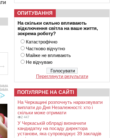
ати
ОПИТУВАННЯ
На скільки сильно впливають
відключення світла на ваше життя,
зокрема роботу?
Катастрофічно
Частково відчутно
Майже не впливають
Не відчуваю
Переглянути результати
ЛАМА
ЛАМА
ПОПУЛЯРНЕ НА САЙТІ
На Черкащині розпочнуть нараховувати
виплати до Дня Незалежності: хто і
скільки може отримати
2 447
У Черкаській облраді визначили
кандидатку на посаду директора
установи, яка супроводжує 39 закладів