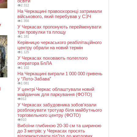
освіти
2 312
На Черкащині правоохоронці затримали
військового, який перебував у СЗЧ
1 356
У Черкасах пропонують перейменувати
три провулки та площу
1 181
Керівницю черкаського реабілітаційного
центру обрали на новий термін
1 125
У Черкасах поховають полеглого
оператора БпЛА
1 102
На Черкащині виграли 1 000 000 гривень
у “Лото-Забава”
1 081
У центрі Черкас облаштували новий
майданчик для паркування (ФОТО)
912
У Черкасах забудовника зобов’язали
розблокувати тротуар біля майбутнього
торговельного центру (ФОТО)
910
Вибоїни глибиною 20-30 см та шириною
до 3 метрів: у Черкасах просять
відремонтувати під’їзд до житлових