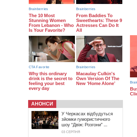
затриманням чоловіка у
Тальному
13:55
У Тальному працівники ТЦК
вибили вікно і витягли з автівки
чоловіка (ВІДЕО)
АНОНСИ
У Черкасах відбудуться
зйомки гумористичного
шоу “Двіж: Розгони” ...
03 СЕРПНЯ