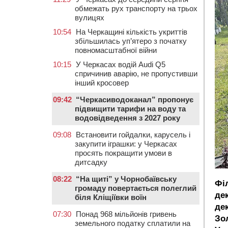
обмежать рух транспорту на трьох
вулицях
10:54
На Черкащині кількість укриттів
збільшилась уп’ятеро з початку
повномасштабної війни
10:15
У Черкасах водій Audi Q5
спричинив аварію, не пропустивши
інший кросовер
09:42
“Черкасиводоканал” пропонує
підвищити тарифи на воду та
водовідведення з 2027 року
09:08
Встановити гойдалки, карусель і
закупити іграшки: у Черкасах
просять покращити умови в
дитсадку
08:22
“На щиті” у Чорнобаївську
Фі
громаду повертається полеглий
де
біля Кліщіївки воїн
де
07:30
Понад 968 мільйонів гривень
Зо
земельного податку сплатили на