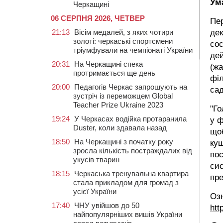
Ум
Черкащині
06 СЕРПНЯ 2026, ЧЕТВЕР
Пер
21:13
Вісім медалей, з яких чотири
дек
золоті: черкаські спортсмени
сос
тріумфували на чемпіонаті України
дей
20:31
На Черкащині спека
(жа
протримається ще день
філ
20:00
Педагогів Черкас запрошують на
сад
зустріч із переможцем Global
Teacher Prize Ukraine 2023
"Го
19:24
У Черкасах водійка протаранила
у ф
Duster, коли здавала назад
що
18:50
На Черкащині з початку року
кущ
зросла кількість постраждалих від
пос
укусів тварин
сис
18:15
Черкаська тренувальна квартира
пре
стала прикладом для громад з
усієї України
Оз
17:40
ЧНУ увійшов до 50
htt
найпопулярніших вишів України